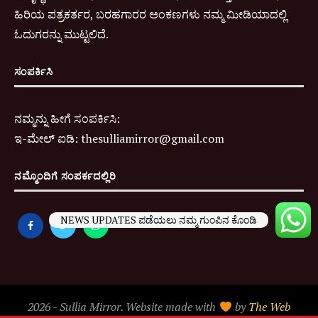
ಹಿರಿಯ ಪತ್ರಕರ್ತರ, ಬರಹಗಾರರ ಅಂಕಣಗಳು ನಮ್ಮ ಮೀಡಿಯಾದಲ್ಲಿ
ಓದುಗರನ್ನು ಮುಟ್ಟಲಿದೆ.
ಸಂಪರ್ಕಿಸಿ
ನಮ್ಮನ್ನು ಹೀಗೆ ಸಂಪರ್ಕಿಸಿ:
ಇ-
ಮೇಲ್ ಐಡಿ:
thesulliamirror@gmail.com
ನಮ್ಮೊಂದಿಗೆ ಸಂಪರ್ಕದಲ್ಲಿರಿ
NEWS UPDATES ಪಡೆಯಲು ನಮ್ಮ ಗುಂಪಿನ ಕೊಂಡಿ
2026 - Sullia Mirror. Website made with
by
The Web