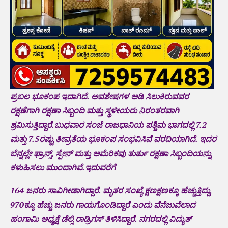
ಪ್ರಬಲ ಭೂಕಂಪ ಇದಾಗಿದೆ. ಅವಶೇಷಗಳ ಅಡಿ ಸಿಲುಕಿರುವವರ
ರಕ್ಷಣೆಗಾಗಿ ರಕ್ಷಣಾ ಸಿಬ್ಬಂದಿ ಮತ್ತು ಸ್ಥಳೀಯರು ನಿರಂತರವಾಗಿ
ಶ್ರಮಿಸುತ್ತಿದ್ದಾರೆ.ಬುಧವಾರ ಸಂಜೆ ರಾಜಧಾನಿಯ ಪಶ್ಚಿಮ ಭಾಗದಲ್ಲಿ 7.2
ಮತ್ತು 7.5ರಷ್ಟು ತೀವ್ರತೆಯ ಭೂಕಂಪ ಸಂಭವಿಸಿವೆ ವರದಿಯಾಗಿದೆ. ಇದರ
ಬೆನ್ನಲ್ಲೇ ಫ್ರಾನ್ಸ್, ಸ್ಪೇನ್ ಮತ್ತು ಅಮೆರಿಕವು ತುರ್ತು ರಕ್ಷಣಾ ಸಿಬ್ಬಂದಿಯನ್ನು
ಕಳುಹಿಸಲು ಮುಂದಾಗಿವೆ.ಇದುವರೆಗೆ
164 ಜನರು ಸಾವಿಗೀಡಾಗಿದ್ದಾರೆ. ಮೃತರ ಸಂಖ್ಯೆ ಕ್ಷಣಕ್ಷಣಕ್ಕೂ ಹೆಚ್ಚುತ್ತಿದ್ದು,
970ಕ್ಕೂ ಹೆಚ್ಚು ಜನರು ಗಾಯಗೊಂಡಿದ್ದಾರೆ ಎಂದು ವೆನೆಜುವೆಲಾದ
ಹಂಗಾಮಿ ಅಧ್ಯಕ್ಷೆ ಡೆಲ್ಸಿ ರಾಡ್ರಿಗಸ್‌ ತಿಳಿಸಿದ್ದಾರೆ. ನಗರದಲ್ಲಿ ವಿದ್ಯುತ್