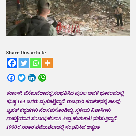
Share this article
Facebook
Twitter
LinkedIn
WhatsApp
ಕರಾಕಸ್‌: ವೆನೆಜುವೆಲಾದಲ್ಲಿ ಸಂಭವಿಸಿದ ಪ್ರಬಲ ಅವಳಿ ಭೂಕಂಪದಲ್ಲಿ
ಕನಿಷ್ಠ 164 ಜನರು ಮೃತಪಟ್ಟಿದ್ದಾರೆ. ರಾಜಧಾನಿ ಕರಾಕಸ್‌ನಲ್ಲಿ ಹಲವು
ಬೃಹತ್ ಕಟ್ಟಡಗಳು ನೆಲಸಮಗೊಂಡಿದ್ದು, ಸ್ಥಳೀಯ ನಿವಾಸಿಗಳು
ನಾಪತ್ತೆಯಾದ ಸಂಬಂಧಿಕರಿಗಾಗಿ ತೀವ್ರ ಹುಡುಕಾಟ ನಡೆಸುತ್ತಿದ್ದಾರೆ.
1900ರ ನಂತರ ವೆನೆಜುವೆಲಾದಲ್ಲಿ ಸಂಭವಿಸಿದ ಅತ್ಯಂತ