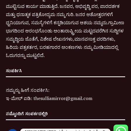
ಮುಟ್ಟಿಸುವ ಕಾರ್ಯ ಮಾಡುತ್ತಿದೆ. ಜನಪರ, ಅಭಿವೃದ್ಧಿ ಪರ, ಪಾರದರ್ಶಕ
ಮತ್ತು ಧನಾತ್ಮಕ ಪತ್ರಿಕೋದ್ಯಮ ನಮ್ಮ ಗುರಿ. ಜನರ ಆಶೋತ್ತರಗಳಿಗೆ
ಧ್ವನಿಯಾಗುವ, ಸಮಸ್ಯೆಗಳಿಗೆ ಕನ್ನಡಿಯಾಗುವ ಆಶಯ ನಮ್ಮದು.ಗ್ರಾಮೀಣ
ಭಾಗದಿಂದ ಆರಂಭಗೊಂಡು ಅಂತಾರಾಷ್ಟ್ರೀಯ ಮಟ್ಟದವರೆಗಿನ ಸುದ್ದಿಗಳ
ಸಮೃದ್ಧಿಯ ಜೊತೆಗೆ, ವಿಶೇಷ ಲೇಖನಗಳು,ಮಾನವಸಾಕ್ತ ವರದಿಗಳು,
ಹಿರಿಯ ಪತ್ರಕರ್ತರ, ಬರಹಗಾರರ ಅಂಕಣಗಳು ನಮ್ಮ ಮೀಡಿಯಾದಲ್ಲಿ
ಓದುಗರನ್ನು ಮುಟ್ಟಲಿದೆ.
ಸಂಪರ್ಕಿಸಿ
ನಮ್ಮನ್ನು ಹೀಗೆ ಸಂಪರ್ಕಿಸಿ:
ಇ-
ಮೇಲ್ ಐಡಿ:
thesulliamirror@gmail.com
ನಮ್ಮೊಂದಿಗೆ ಸಂಪರ್ಕದಲ್ಲಿರಿ