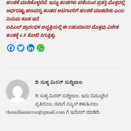
ಹಂಚಿಕೆ ಮಾಡಿಕೊಳ್ಳಲಿವೆ. ಇನ್ನೂ ತಂಡಗಳು ಪಡೆಯುವ ಪ್ರಶಸ್ತಿ ಮೊತ್ತದಲ್ಲಿ
ಅರ್ಧದಷ್ಟು ಹಣವನ್ನು ತಂಡದ ಆಟಗಾರರಿಗೆ ಹಂಚಿಕೆ ಮಾಡಬೇಕು ಎಂಬ
ನಿಯಮ ಕೂಡ ಇದೆ.
ಐಪಿಎಲ್ ಪ್ರಾರಂಭಿಕ ಆವೃತ್ತಿಯಲ್ಲಿ ಈ ಬಹುಮಾನದ ಮೊತ್ತವು ವಿಜೇತ
ತಂಡಕ್ಕೆ 4.8 ಕೋಟಿ ಸಿಗುತ್ತಿತ್ತು.
Facebook
Twitter
LinkedIn
WhatsApp
ದಿ ಸುಳ್ಯ ಮಿರರ್ ಸುದ್ದಿಜಾಲ
ದಿ ಸುಳ್ಯ ಮಿರರ್‌ ಸುದ್ದಿಜಾಲ. ಇದು ನಿಮ್ಮೂರಿನ
ಪ್ರತಿಬಿಂಬ. ನಮಗೆ ನ್ಯೂಸ್‌ ಕಳುಹಿಸಲು
thesulliamirror@gmail.com ಗೆ ಇಮೇಲ್ ಮಾಡಿರಿ.