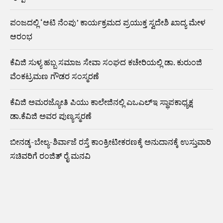
ಪಂಜದಲ್ಲಿ ‘ಆಟಿ ನೆಂಪು’ ಕಾರ್ಯಕ್ರಮದ ಪ್ರಯುಕ್ತ ಸ್ವದೇಶಿ ಖಾದ್ಯ ಮೇಳ
ಆರಂಭ
ಕೆವಿಜಿ ಸುಳ್ಯ ಹಬ್ಬ ಸಮಾಜ ಸೇವಾ ಸಂಘದ ಕಚೇರಿಯಲ್ಲಿ ಡಾ. ಕುರುಂಜಿ
ವೆಂಕಟ್ರಮಣ ಗೌಡರ ಸಂಸ್ಮರಣೆ
ಕೆವಿಜಿ ಅಮರಜ್ಯೋತಿ ಪಿಯು ಕಾಲೇಜಿನಲ್ಲಿ ಎಒಎಲ್ಇ ಸ್ಥಾಪಕಾಧ್ಯಕ್ಷ
ಡಾ.ಕೆವಿಜಿ ಅವರ ಪುಣ್ಯಸ್ಮರಣೆ
ಬೀನಡ್ಕ-ಬೇಲ್ಯ-ಶಿರ್ವಾಜೆ ರಸ್ತೆ ಕಾಂಕ್ರೀಟೀಕರಣಕ್ಕೆ ಅನುದಾನಕ್ಕೆ ಉಸ್ತುವಾರಿ
ಸಚಿವರಿಗೆ ರಂಜಿತ್ ರೈ ಮನವಿ