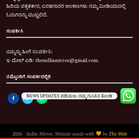
ಹಿರಿಯ ಪತ್ರಕರ್ತರ, ಬರಹಗಾರರ ಅಂಕಣಗಳು ನಮ್ಮ ಮೀಡಿಯಾದಲ್ಲಿ
ಓದುಗರನ್ನು ಮುಟ್ಟಲಿದೆ.
ಸಂಪರ್ಕಿಸಿ
ನಮ್ಮನ್ನು ಹೀಗೆ ಸಂಪರ್ಕಿಸಿ:
ಇ-
ಮೇಲ್ ಐಡಿ:
thesulliamirror@gmail.com
ನಮ್ಮೊಂದಿಗೆ ಸಂಪರ್ಕದಲ್ಲಿರಿ
NEWS UPDATES ಪಡೆಯಲು ನಮ್ಮ ಗುಂಪಿನ ಕೊಂಡಿ
2026 - Sullia Mirror. Website made with
by
The Web