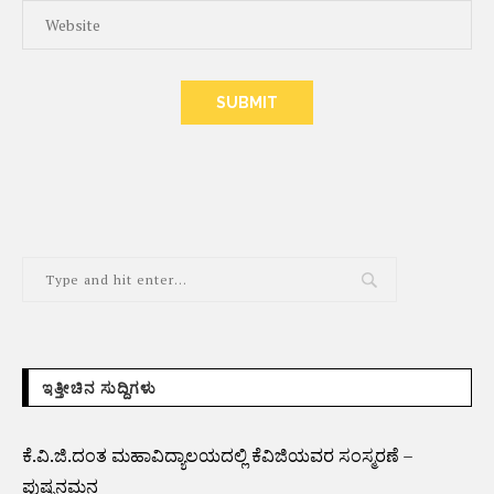
ALTERNATIVE:
ಇತ್ತೀಚಿನ ಸುದ್ದಿಗಳು
ಕೆ.ವಿ.ಜಿ.ದಂತ ಮಹಾವಿದ್ಯಾಲಯದಲ್ಲಿ ಕೆವಿಜಿಯವರ ಸಂಸ್ಮರಣೆ –
ಪುಷ್ಪನಮನ