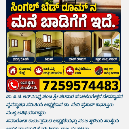
ಡಾ.ಪಿ.ಜಿ.ಆರ್ ಸಿಂಧ್ಯ,ಪಂಜ ಶ್ರೀ ಪರಿವಾರ ಪಂಚಲಿಂಗೇಶ್ವರ ದೇವಸ್ಥಾನದ
ವ್ಯವಸ್ಥಾಪನ ಸಮಿತಿಯ ಅಧ್ಯಕ್ಷರಾದ ಡಾ. ದೇವಿ ಪ್ರಸಾದ್ ಕಾನತ್ತೂರು
ಮುಖ್ಯ ಅತಿಥಿಯಾಗಿದ್ದರು.
ಸಮಾರೋಪ ಕಾರ್ಯಕ್ರಮದ ಅಧ್ಯಕ್ಷತೆಯನ್ನು ಪಂಜ ಸ್ಥಳೀಯ ಸಂಸ್ಥೆಯ
ಅಧ್ಯಕ್ಷ ಮಾಧವ ಬಿ ಕೆ ವಹಿಸಿದ್ದರು. ರಾಜ್ಯ ಸಂಘಟನಾ