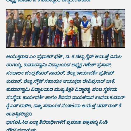
ಆಯುಕ್ತರಾದ ಎಂ ಪ್ರಭಾಕರ್ ಭಟ್ , ದ. ಕ.ಜಿಲ್ಲಾ ಗೈಡ್ ಆಯುಕ್ತೆ ವಿಮಲ
ರಂಗಯ್ಯ, ಕುಮಾರಸ್ವಾಮಿ ವಿದ್ಯಾಲಯದ ಅಧ್ಯಕ್ಷ ಗಣೇಶ್ ಪ್ರಸಾದ್,
ಸಂಚಾಲಕ ಚಂದ್ರಶೇಖರ್ ನಾಯರ್, ಜಿಲ್ಲಾ ಕಾರ್ಯದರ್ಶಿ ಪ್ರತೀಮ್
ಕುಮಾರ್, ಜಿಲ್ಲಾ ಸ್ಕೌಟ್ ಸಹಾಯಕ ಆಯುಕ್ತರಾ ದೇವಿಪ್ರಸಾದ್ ಜಾಕೆ,
ಕುಮಾರಸ್ವಾಮಿ ವಿದ್ಯಾಲಯದ ಮುಖ್ಯ ಶಿಕ್ಷಕಿ ವಿದ್ಯಾರತ್ನ, ಪಂಜ ಸ್ಥಳೀಯ
ಸಂಸ್ಥೆಯ ಕಾರ್ಯದರ್ಶಿ ಹಾಗೂ ಶಿಬಿರದ ನಾಯಕರಾದ ಉದಯಕುಮಾರ್
ರೈ ಎಸ್ ಬಾಳಿಲ, ರಾಜ್ಯ ಸಹಾಯಕ ಸಂಘಟನಾ ಆಯುಕ್ತ ಭರತ್ ರಾಜ್ ಕೆ
ಉಪಸ್ಥಿತರಿದ್ದರು.
ಭಾಗವಹಿಸಿದ ಎಲ್ಲಾ ಶಿಬಿರಾರ್ಥಿಗಳಿಗೆ ಪ್ರಮಾಣ ಪತ್ರವನ್ನು ನೀಡಿ
ಗೌರವಿಸಲಾಯಿತು.