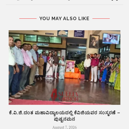
YOU MAY ALSO LIKE
ಕೆ.ವಿ.ಜಿ.ದಂತ ಮಹಾವಿದ್ಯಾಲಯದಲ್ಲಿ ಕೆವಿಜಿಯವರ ಸಂಸ್ಮರಣೆ –
ಪುಷ್ಪನಮನ
August 7, 2026