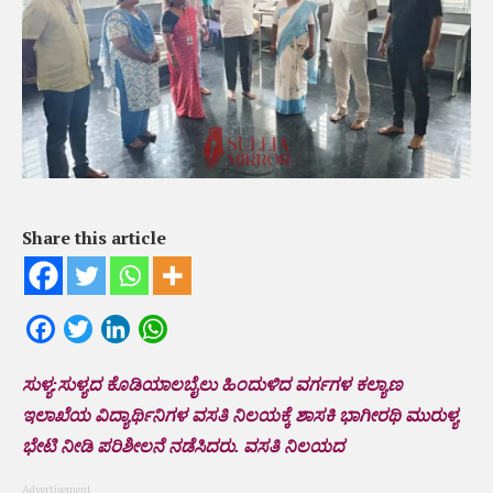
Share this article
Facebook
Twitter
LinkedIn
WhatsApp
ಸುಳ್ಯ:ಸುಳ್ಯದ‌ ಕೊಡಿಯಾಲಬೈಲು ಹಿಂದುಳಿದ ವರ್ಗಗಳ ಕಲ್ಯಾಣ
ಇಲಾಖೆಯ ವಿದ್ಯಾರ್ಥಿನಿಗಳ ವಸತಿ ನಿಲಯಕ್ಕೆ ಶಾಸಕಿ ಭಾಗೀರಥಿ ಮುರುಳ್ಯ
ಭೇಟಿ ನೀಡಿ ಪರಿಶೀಲನೆ ನಡೆಸಿದರು. ವಸತಿ ನಿಲಯದ
Advertisement