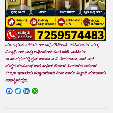
ಮೂಲಭೂತ ಸೌಕರ್ಯಗಳ ಬಗ್ಗೆ ಪರಿಶೀಲನೆ ನಡೆಸಿದ ಅವರು ಮತ್ತು
ವಿದ್ಯಾರ್ಥಿಗಳ ಮತ್ತು ಅಧಿಕಾರಿಗಳ ಜೊತೆ ಚರ್ಚೆ ನಡೆಸಿದರು.
ಈ ಸಂದರ್ಭದಲ್ಲಿ ಪ್ರಮುಖರಾದ ಎ.ವಿ.ತೀರ್ಥರಾಮ, ಎಸ್.ಎನ್.
ಮನ್ಮಥ,ಸಂತೋಷ್ ಜಾಕೆ,ಸುನಿಲ್ ಕೇರ್ಪಳ,ಹಿಂದುಳಿದ ವರ್ಗಗಳ
ಕಲ್ಯಾಣ ಇಲಾಖೆಯ ಕಲ್ಯಾಣಾಧಿಕಾರಿ ಗೀತಾ ಹಾಗೂ ಸಿಬ್ಬಂದಿ ವರ್ಗದವರು
ಉಪಸ್ಥಿತರಿದ್ದರು.
Facebook
Twitter
LinkedIn
WhatsApp