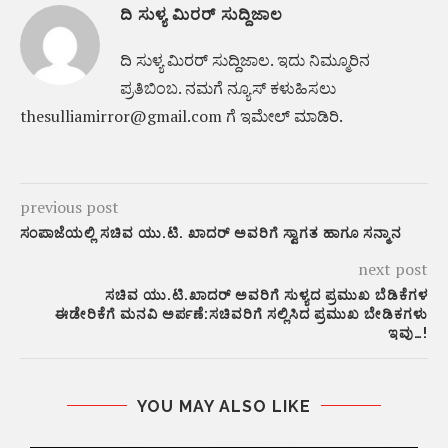
ದಿ ಸುಳ್ಯ ಮಿರರ್ ಸುದ್ದಿಜಾಲ
ದಿ ಸುಳ್ಯ ಮಿರರ್‌ ಸುದ್ದಿಜಾಲ. ಇದು ನಿಮ್ಮೂರಿನ
ಪ್ರತಿಬಿಂಬ. ನಮಗೆ ನ್ಯೂಸ್‌ ಕಳುಹಿಸಲು
thesulliamirror@gmail.com ಗೆ ಇಮೇಲ್ ಮಾಡಿರಿ.
previous post
ಸಂಪಾಜೆಯಲ್ಲಿ ಸಚಿವ ಯು.ಟಿ. ಖಾದರ್‌ ಅವರಿಗೆ ಸ್ವಾಗತ ಹಾಗೂ ಸನ್ಮಾನ
next post
ಸಚಿವ ಯು.ಟಿ.ಖಾದರ್ ಅವರಿಗೆ ಸುಳ್ಯದ ಪ್ರಮುಖ ಬೆಡಿಕೆಗಳ
ಈಡೇರಿಕೆಗೆ ಮನವಿ ಅರ್ಪಣೆ:ಸಚಿವರಿಗೆ ಸಲ್ಲಿಸಿದ ಪ್ರಮುಖ ಬೇಡಿಕಗಳು
ಇವು…!
YOU MAY ALSO LIKE