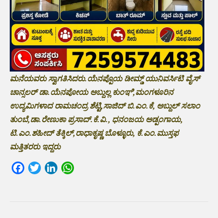
ಮನೆಯವರು ಸ್ವಾಗತಿಸಿದರು.ಯೆನಪ್ಪೊಯ ಡೀಮ್ಡ್ ಯುನಿವರ್ಸಿಟಿ ವೈಸ್
ಚಾನ್ಸಲರ್ ಡಾ.ಯೆನಪೋಯ ಅಬ್ದುಲ್ಲ ಕುಂಞಿ,ಮಂಗಳೂರಿನ
ಉದ್ಯಮಿಗಳಾದ ರಾಮಚಂದ್ರ ಶೆಟ್ಟಿ,ಸಾಜಿದ್ ಬಿ.ಎಂ.ಕೆ, ಅಬ್ದುಲ್ ಸಲಾಂ
ತುಂಬೆ,ಡಾ.ರೇಣುಕಾ ಪ್ರಸಾದ್.ಕೆ.ವಿ., ಧನಂಜಯ ಅಡ್ಪಂಗಾಯ,
ಟಿ.ಎಂ.ಶಹೀದ್ ತೆಕ್ಕಿಲ್,ರಾಧಾಕೃಷ್ಣ ಬೊಳ್ಳೂರು, ಕೆ.ಎಂ.ಮುಸ್ತಫ
ಮತ್ತಿತರರು ಇದ್ದರು
Facebook
Twitter
LinkedIn
WhatsApp