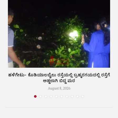
ಣ
ಹಳೆಗೇಟು- ಕೊಡಿಯಾಲಬೈಲು ರಸ್ತೆಯಲ್ಲಿ ಬ್ರಹ್ಮರಗಯದಲ್ಲಿ ರಸ್ತೆಗೆ
ಕ
ಅಡ್ಡಲಾಗಿ ಬಿದ್ದ ಮರ
August 8, 2026