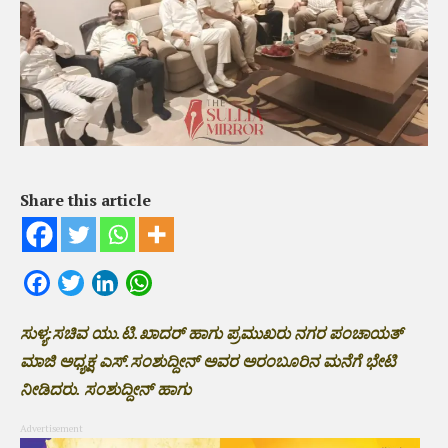
Share this article
Facebook
Twitter
LinkedIn
WhatsApp
ಸುಳ್ಯ:ಸಚಿವ ಯು.ಟಿ.ಖಾದರ್ ಹಾಗು ಪ್ರಮುಖರು ‌ನಗರ ಪಂಚಾಯತ್
ಮಾಜಿ ಅಧ್ಯಕ್ಷ ಎಸ್.ಸಂಶುದ್ದೀನ್ ಅವರ ಅರಂಬೂರಿನ ಮನೆಗೆ ಭೇಟಿ
ನೀಡಿದರು. ಸಂಶುದ್ದೀನ್ ಹಾಗು
Advertisement