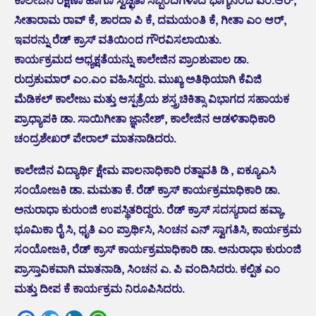
ಕಾಲೇಜಿನ ರಕ್ಷಣಾ ಹಾಗೂ ಸ್ವಚ್ಛತಾ ಸಿಬ್ಬಂದಿಗಳಾದ ಭಾಗ್ಯನಂದ ಎಂ.ಆರ್,
ಸೀತಾರಾಮ ರಾವ್ ಕೆ, ಶಾರದಾ ಪಿ ಕೆ, ದಮಯಂತಿ ಕೆ, ಗೀತಾ ಎಂ ಆರ್,
ಇವರನ್ನು ರೆಡ್ ಕ್ರಾಸ್ ವತಿಯಿಂದ ಗೌರವಿಸಲಾಯಿತು.
ಕಾರ್ಯಕ್ರಮದ ಅಧ್ಯಕ್ಷತೆಯನ್ನು ಕಾಲೇಜಿನ ಪ್ರಾಂಶುಪಾಲ ಡಾ.
ರುದ್ರಕುಮಾರ್ ಎಂ.ಎಂ ವಹಿಸಿದ್ದರು. ಮುಖ್ಯ ಅತಿಥಿಯಾಗಿ ಕೆವಿಜಿ
ಮೆಡಿಕಲ್ ಕಾಲೇಜು ಮತ್ತು ಆಸ್ಪತ್ರೆಯ ಶಸ್ತ್ರಚಿಕಿತ್ಸಾ ವಿಭಾಗದ ಸಹಾಯಕ
ಪ್ರಾಧ್ಯಾಪಕಿ ಡಾ. ಸಾಯಿಗೀತಾ ಜ್ಞಾನೇಶ್, ಕಾಲೇಜಿನ ಆಡಳಿತಾಧಿಕಾರಿ
ಚಂದ್ರಶೇಖರ್ ಪೇರಾಲ್ ಮಾತನಾಡಿದರು.
ಕಾಲೇಜಿನ ವಿದ್ಯಾರ್ಥಿ ಕ್ಷೇಮ ಪಾಲನಾಧಿಕಾರಿ ರತ್ನಾವತಿ ಡಿ , ಐಕ್ಯೂಎಸಿ
ಸಂಯೋಜಕಿ ಡಾ. ಮಮತಾ ಕೆ. ರೆಡ್ ಕ್ರಾಸ್ ಕಾರ್ಯಕ್ರಮಾಧಿಕಾರಿ ಡಾ.
ಅನುರಾಧಾ ಕುರುಂಜಿ ಉಪಸ್ಥಿತರಿದ್ದರು. ರೆಡ್ ಕ್ರಾಸ್ ಸದಸ್ಯರಾದ ಹವ್ಯಾ,
ಭೂಮಿಕಾ ರೈ ಸಿ, ಧೃತಿ ಎಂ ಪ್ರಾರ್ಥಿಸಿ, ಸಿಂಚನ ಎನ್ ಸ್ವಾಗತಿಸಿ, ಕಾರ್ಯಕ್ರಮ
ಸಂಯೋಜಕಿ, ರೆಡ್ ಕ್ರಾಸ್ ಕಾರ್ಯಕ್ರಮಾಧಿಕಾರಿ ಡಾ. ಅನುರಾಧಾ ಕುರುಂಜಿ
ಪ್ರಾಸ್ತಾವಿಕವಾಗಿ ಮಾತನಾಡಿ, ಸಿಂಚನ ಎ. ಪಿ ವಂದಿಸಿದರು. ಕಲ್ಪಿತ ಎಂ
ಮತ್ತು ದೀಪ ಕೆ ಕಾರ್ಯಕ್ರಮ ನಿರೂಪಿಸಿದರು.