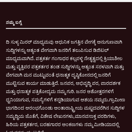
ನಮ್ಮ ಬಗ್ಗೆ
ದಿ ಸುಳ್ಯ ಮಿರರ್ ಮಾಧ್ಯಮವು ಆಧುನಿಕ ಜಗತ್ತಿನ ವೇಗಕ್ಕೆ ಅನುಗುಣವಾಗಿ
ಸುದ್ದಿಗಳನ್ನು ಅತ್ಯಂತ ವೇಗವಾಗಿ ಜನರಿಗೆ ತಲುಪಿಸುವ ಡಿಜಿಟಲ್
ಮಾಧ್ಯಮವಾಗಿದೆ. ಪತ್ರಕರ್ತ ಗಂಗಾಧರ ಕಲ್ಲಪಳ್ಳಿ ನೇತೃತ್ವದಲ್ಲಿ ಕ್ರಿಯಾಶೀಲ
ಮತ್ತು ವೃತ್ತಿಪರ ಪತ್ರಕರ್ತರ ತಂಡ ಸುದ್ದಿಗಳನ್ನು ಅತ್ಯಂತ ಸರಳವಾಗಿ ಮತ್ತು
ವೇಗವಾಗಿ ಮನ ಮುಟ್ಟುವಂತೆ ಧನಾತ್ಮಕ ದೃಷ್ಠಿಕೋನದಲ್ಲಿ ಜನರಿಗೆ
ಮುಟ್ಟಿಸುವ ಕಾರ್ಯ ಮಾಡುತ್ತಿದೆ. ಜನಪರ, ಅಭಿವೃದ್ಧಿ ಪರ, ಪಾರದರ್ಶಕ
ಮತ್ತು ಧನಾತ್ಮಕ ಪತ್ರಿಕೋದ್ಯಮ ನಮ್ಮ ಗುರಿ. ಜನರ ಆಶೋತ್ತರಗಳಿಗೆ
ಧ್ವನಿಯಾಗುವ, ಸಮಸ್ಯೆಗಳಿಗೆ ಕನ್ನಡಿಯಾಗುವ ಆಶಯ ನಮ್ಮದು.ಗ್ರಾಮೀಣ
ಭಾಗದಿಂದ ಆರಂಭಗೊಂಡು ಅಂತಾರಾಷ್ಟ್ರೀಯ ಮಟ್ಟದವರೆಗಿನ ಸುದ್ದಿಗಳ
ಸಮೃದ್ಧಿಯ ಜೊತೆಗೆ, ವಿಶೇಷ ಲೇಖನಗಳು,ಮಾನವಸಾಕ್ತ ವರದಿಗಳು,
ಹಿರಿಯ ಪತ್ರಕರ್ತರ, ಬರಹಗಾರರ ಅಂಕಣಗಳು ನಮ್ಮ ಮೀಡಿಯಾದಲ್ಲಿ