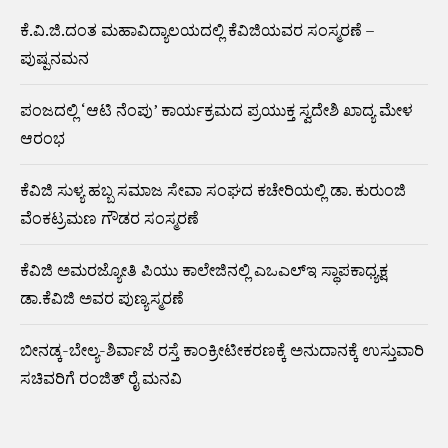
ಕೆ.ವಿ.ಜಿ.ದಂತ ಮಹಾವಿದ್ಯಾಲಯದಲ್ಲಿ ಕೆವಿಜಿಯವರ ಸಂಸ್ಮರಣೆ –
ಪುಷ್ಪನಮನ
ಪಂಜದಲ್ಲಿ ‘ಆಟಿ ನೆಂಪು’ ಕಾರ್ಯಕ್ರಮದ ಪ್ರಯುಕ್ತ ಸ್ವದೇಶಿ ಖಾದ್ಯ ಮೇಳ
ಆರಂಭ
ಕೆವಿಜಿ ಸುಳ್ಯ ಹಬ್ಬ ಸಮಾಜ ಸೇವಾ ಸಂಘದ ಕಚೇರಿಯಲ್ಲಿ ಡಾ. ಕುರುಂಜಿ
ವೆಂಕಟ್ರಮಣ ಗೌಡರ ಸಂಸ್ಮರಣೆ
ಕೆವಿಜಿ ಅಮರಜ್ಯೋತಿ ಪಿಯು ಕಾಲೇಜಿನಲ್ಲಿ ಎಒಎಲ್ಇ ಸ್ಥಾಪಕಾಧ್ಯಕ್ಷ
ಡಾ.ಕೆವಿಜಿ ಅವರ ಪುಣ್ಯಸ್ಮರಣೆ
ಬೀನಡ್ಕ-ಬೇಲ್ಯ-ಶಿರ್ವಾಜೆ ರಸ್ತೆ ಕಾಂಕ್ರೀಟೀಕರಣಕ್ಕೆ ಅನುದಾನಕ್ಕೆ ಉಸ್ತುವಾರಿ
ಸಚಿವರಿಗೆ ರಂಜಿತ್ ರೈ ಮನವಿ