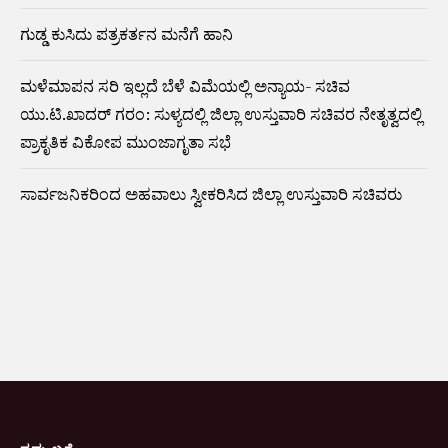
ಗುಡ್ಡ ಕುಸಿದು ಪತ್ರಕರ್ತನ ಮನೆಗೆ ಹಾನಿ
ಮಳೆಮಾಪನ ಸರಿ ಇಲ್ಲದೆ ಬೆಳೆ ವಿಮೆಯಲ್ಲಿ ಅನ್ಯಾಯ- ಸಚಿವ
ಯು.ಟಿ.ಖಾದರ್ ಗರಂ: ಸುಳ್ಯದಲ್ಲಿ ಜಿಲ್ಲಾ ಉಸ್ತುವಾರಿ ಸಚಿವರ ನೇತೃತ್ವದಲ್ಲಿ
ಪ್ರಾಕೃತಿಕ ವಿಕೋಪ ಮುಂಜಾಗೃತಾ ಸಭೆ
ಸಾರ್ವಜನಿಕರಿಂದ ಅಹವಾಲು ಸ್ವೀಕರಿಸಿದ ಜಿಲ್ಲಾ ಉಸ್ತುವಾರಿ ಸಚಿವರು