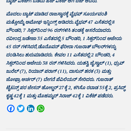
ಬ್ಯಾಟ್ ವಿಕೆಟ್‌ಗೆ ಬಡಿದು ಹಿಟ್ ವಿಕೆಟ್ ಆಗಿ ಔಟ್ ಆದರು.
ಮೊದಲು ಬ್ಯಾಟ್ ಮಾಡಿದ ರಾಜಸ್ಥಾನಕ್ಕೆ ವೈಭವ್ ಸೂರ್ಯವಂಶಿ
ಮತ್ತೋಮ್ಮೆ ಅಮೋಘ ಇನ್ನಿಂಗ್ಸ್ ಆಡಿದರು.ವೈಭವ್‌ 47 ಎಸೆತದಲ್ಲಿ 8
ಬೌಂಡರಿ, 7 ಸಿಕ್ಸರ್‌ನಿಂದ 96 ರನ್‌ಗಳಿಸಿ ತಂಡಕ್ಕೆ ಆಸರೆಯಾದರು.
ರವೀಂದ್ರ ಜಡೇಜಾ 35 ಎಸೆತದಲ್ಲಿ 5 ಬೌಂಡರಿ, 1 ಸಿಕ್ಸರ್‌ನಿಂದ ಅಜೇಯ
45 ರನ್‌ ಗಳಿಸಿದರೆ,ಡೊನೊವನ್ ಫೆರೀರಾ ಗುಜರಾತ್‌ ಬೌಲರ್‌ಗಳನ್ನು
ದಂಡಿಸಿಲು ಶುರುಮಾಡಿದರು. ಕೇವಲ 11 ಎಸೆತದಲ್ಲಿ 2 ಬೌಂಡರಿ, 4
ಸಿಕ್ಸರ್‌ನಿಂದ ಅಜೇಯ 38 ರನ್‌ ಗಳಿಸಿದರು. ಯಶಸ್ವಿ ಜೈಸ್ವಾಲ್ (1), ಧ್ರುವ್
ಜುರೆಲ್ (7), ರಿಯಾನ್ ಪರಾಗ್ (11), ದಾಸುನ್ ಶನಕ (3) ಮತ್ತು
ಜೋಫ್ರಾ ಆರ್ಚರ್ (7) ಬೇಗನೆ ಪೆವಿಲಿಯನ್‌ ಸೇರಿದರು. ಗುಜರಾತ್‌
ಟೈಟನ್ಸ್‌ ಪರ ಜೇಸನ್ ಹೋಲ್ಡರ್ 27ಕ್ಕೆ 2, ಕಗಿಸೊ ರಬಾಡ 35ಕ್ಕೆ 2, ಪ್ರಸಿದ್ಧ್
ಕೃಷ್ಣ 42ಕ್ಕೆ 1 ಮತ್ತು ಮೊಹಮ್ಮದ್ ಸಿರಾಜ್ 42ಕ್ಕೆ 1 ವಿಕೆಟ್‌ ಪಡೆದರು.
Facebook
Twitter
LinkedIn
WhatsApp