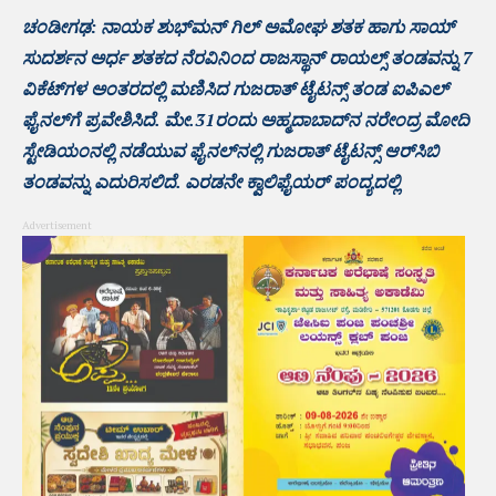
ಚಂಡೀಗಢ: ನಾಯಕ ಶುಭ್‌ಮನ್ ಗಿಲ್ ಅಮೋಘ ಶತಕ ಹಾಗು ಸಾಯ್
ಸುದರ್ಶನ ಅರ್ಧ ಶತಕದ ನೆರವಿನಿಂದ ರಾಜಸ್ಥಾನ್ ರಾಯಲ್ಸ್ ತಂಡವನ್ನು 7
ವಿಕೆಟ್‌ಗಳ ಅಂತರದಲ್ಲಿ ಮಣಿಸಿದ ಗುಜರಾತ್ ಟೈಟನ್ಸ್ ತಂಡ ಐಪಿಎಲ್
ಫೈನಲ್‌ಗೆ ಪ್ರವೇಶಿಸಿದೆ. ಮೇ.31ರಂದು ಅಹ್ಮದಾಬಾದ್‌ನ ನರೇಂದ್ರ ಮೋದಿ
ಸ್ಟೇಡಿಯಂನಲ್ಲಿ ನಡೆಯುವ ಫೈನಲ್‌ನಲ್ಲಿ ಗುಜರಾತ್ ಟೈಟನ್ಸ್ ಆರ್‌ಸಿಬಿ
ತಂಡವನ್ನು ಎದುರಿಸಲಿದೆ. ಎರಡನೇ ಕ್ವಾಲಿಫೈಯರ್‌ ಪಂದ್ಯದಲ್ಲಿ
Advertisement