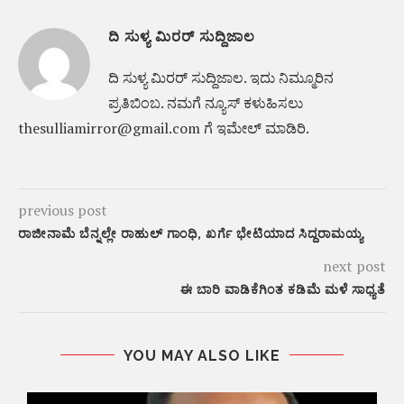
ದಿ ಸುಳ್ಯ ಮಿರರ್ ಸುದ್ದಿಜಾಲ
ದಿ ಸುಳ್ಯ ಮಿರರ್‌ ಸುದ್ದಿಜಾಲ. ಇದು ನಿಮ್ಮೂರಿನ
ಪ್ರತಿಬಿಂಬ. ನಮಗೆ ನ್ಯೂಸ್‌ ಕಳುಹಿಸಲು
thesulliamirror@gmail.com ಗೆ ಇಮೇಲ್ ಮಾಡಿರಿ.
previous post
ರಾಜೀನಾಮೆ ಬೆನ್ನಲ್ಲೇ ರಾಹುಲ್ ಗಾಂಧಿ, ಖರ್ಗೆ ಭೇಟಿಯಾದ ಸಿದ್ದರಾಮಯ್ಯ
next post
ಈ ಬಾರಿ ವಾಡಿಕೆಗಿಂತ ಕಡಿಮೆ ಮಳೆ ಸಾಧ್ಯತೆ
YOU MAY ALSO LIKE