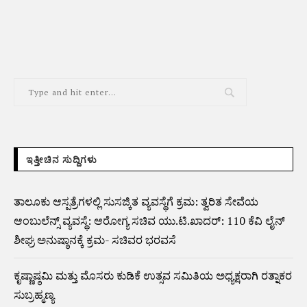
ALTERNATIVE:
ಇತ್ತೀಚಿನ ಸುದ್ದಿಗಳು
ತಾಲೂಕು ಆಸ್ಪತ್ರೆಗಳಲ್ಲಿ ಸುಸಜ್ಕಿತ ವ್ಯವಸ್ಥೆಗೆ ಕ್ರಮ: ತ್ವರಿತ ಸೇವೆಯ
ಆಂಬುಲೆನ್ಸ್ ವ್ಯವಸ್ಥೆ: ಆರೋಗ್ಯ ಸಚಿವ ಯು.ಟಿ.ಖಾದರ್: 110 ಕೆವಿ ಲೈನ್
ಶೀಘ್ರ ಅನುಷ್ಠಾನಕ್ಕೆ ಕ್ರಮ- ಸಚಿವರ ಭರವಸೆ
ಕೃಷ್ಣಾಷ್ಠಮಿ ಮತ್ತು ಮೊಸರು ಕುಡಿಕೆ ಉತ್ಸವ ಸಮಿತಿಯ ಅಧ್ಯಕ್ಷರಾಗಿ ರತ್ನಾಕರ
ಸುಬ್ರಹ್ಮಣ್ಯ