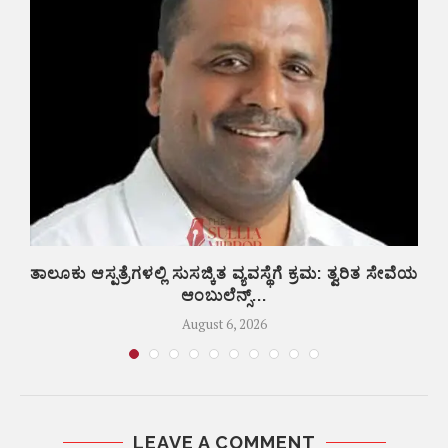
ತಾಲೂಕು ಆಸ್ಪತ್ರೆಗಳಲ್ಲಿ ಸುಸಜ್ಕಿತ ವ್ಯವಸ್ಥೆಗೆ ಕ್ರಮ: ತ್ವರಿತ ಸೇವೆಯ
ಆಂಬುಲೆನ್ಸ್...
August 6, 2026
LEAVE A COMMENT