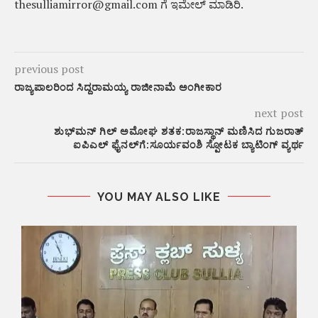
thesulliamirror@gmail.com ಗೆ ಇಮೇಲ್ ಮಾಡಿರಿ.
previous post
ರಾಜ್ಯಪಾಲರಿಂದ ಸಿದ್ದರಾಮಯ್ಯ ರಾಜೀನಾಮೆ ಅಂಗೀಕಾರ
next post
ಶುಭ್‌ಮನ್ ಗಿಲ್ ಅಮೋಘ ಶತಕ:ರಾಜಸ್ಥಾನ್ ಮಣಿಸಿದ ಗುಜರಾತ್
ಐಪಿಎಲ್ ಫೈನಲ್‌ಗೆ:ಸೂರ್ಯವಂಶಿ ಸ್ಪೋಟಕ ಬ್ಯಾಟಿಂಗ್ ವ್ಯರ್ಥ
YOU MAY ALSO LIKE