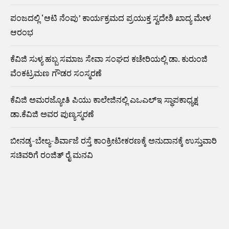
ಪಂಜದಲ್ಲಿ ‘ಆಟಿ ನೆಂಪು’ ಕಾರ್ಯಕ್ರಮದ ಪ್ರಯುಕ್ತ ಸ್ವದೇಶಿ ಖಾದ್ಯ ಮೇಳ
ಆರಂಭ
ಕೆವಿಜಿ ಸುಳ್ಯ ಹಬ್ಬ ಸಮಾಜ ಸೇವಾ ಸಂಘದ ಕಚೇರಿಯಲ್ಲಿ ಡಾ. ಕುರುಂಜಿ
ವೆಂಕಟ್ರಮಣ ಗೌಡರ ಸಂಸ್ಮರಣೆ
ಕೆವಿಜಿ ಅಮರಜ್ಯೋತಿ ಪಿಯು ಕಾಲೇಜಿನಲ್ಲಿ ಎಒಎಲ್ಇ ಸ್ಥಾಪಕಾಧ್ಯಕ್ಷ
ಡಾ.ಕೆವಿಜಿ ಅವರ ಪುಣ್ಯಸ್ಮರಣೆ
ಬೀನಡ್ಕ-ಬೇಲ್ಯ-ಶಿರ್ವಾಜೆ ರಸ್ತೆ ಕಾಂಕ್ರೀಟೀಕರಣಕ್ಕೆ ಅನುದಾನಕ್ಕೆ ಉಸ್ತುವಾರಿ
ಸಚಿವರಿಗೆ ರಂಜಿತ್ ರೈ ಮನವಿ