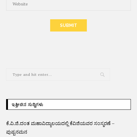
ALTERNATIVE:
ಇತ್ತೀಚಿನ ಸುದ್ದಿಗಳು
ಕೆ.ವಿ.ಜಿ.ದಂತ ಮಹಾವಿದ್ಯಾಲಯದಲ್ಲಿ ಕೆವಿಜಿಯವರ ಸಂಸ್ಮರಣೆ –
ಪುಷ್ಪನಮನ