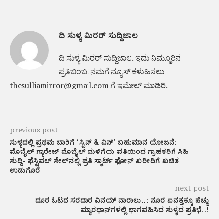
ದಿ ಸುಳ್ಯ ಮಿರರ್ ಸುದ್ದಿಜಾಲ
ದಿ ಸುಳ್ಯ ಮಿರರ್‌ ಸುದ್ದಿಜಾಲ. ಇದು ನಿಮ್ಮೂರಿನ
ಪ್ರತಿಬಿಂಬ. ನಮಗೆ ನ್ಯೂಸ್‌ ಕಳುಹಿಸಲು
thesulliamirror@gmail.com ಗೆ ಇಮೇಲ್ ಮಾಡಿರಿ.
previous post
ಸುಳ್ಯದಲ್ಲಿ ಪ್ರಥಮ ಬಾರಿಗೆ ‘ಸ್ಪಿನ್ & ವಿನ್’ ಬಹುಮಾನ ಯೋಜನೆ:
ಮೊಬೈಲ್ ಗ್ಯಾರೇಜ್ ಮೊಬೈಲ್ ಮಳಿಗೆಯ ವತಿಯಿಂದ ಗ್ರಾಹಕರಿಗೆ ಸಿಹಿ
ಸುದ್ದಿ- ಫೆಸ್ಟಿವಲ್ ಸೇಲ್‌ನಲ್ಲಿ ಪ್ರತಿ ಸ್ಮಾರ್ಟ್ ಫೋನ್ ಖರೀದಿಗೆ ಖಚಿತ
ಉಡುಗೊರೆ
next post
ದೂರ ಓಟದ ಸರದಾರ ವಿನಯ್ ನಾರಾಲು..: ನೂರ ಐವತ್ತಕ್ಕೂ ಹೆಚ್ಚು
ಮ್ಯಾರಥಾನ್‌ಗಳಲ್ಲಿ ಭಾಗವಹಿಸಿದ ಸುಳ್ಯದ ಪ್ರತಿಭೆ..!