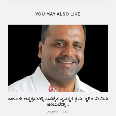
YOU MAY ALSO LIKE
ತಾಲೂಕು ಆಸ್ಪತ್ರೆಗಳಲ್ಲಿ ಸುಸಜ್ಕಿತ ವ್ಯವಸ್ಥೆಗೆ ಕ್ರಮ: ತ್ವರಿತ ಸೇವೆಯ
ಕ
ಆಂಬುಲೆನ್ಸ್...
August 6, 2026