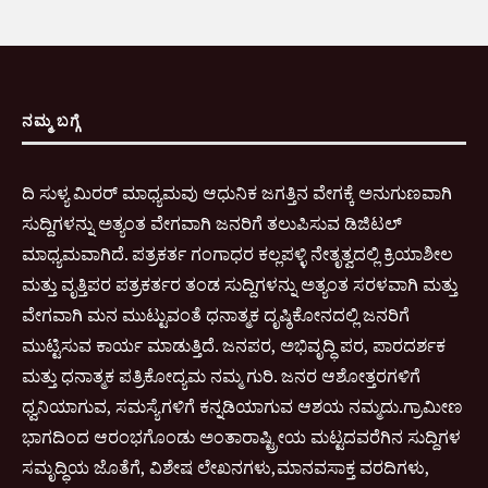
ನಮ್ಮ ಬಗ್ಗೆ
ದಿ ಸುಳ್ಯ ಮಿರರ್ ಮಾಧ್ಯಮವು ಆಧುನಿಕ ಜಗತ್ತಿನ ವೇಗಕ್ಕೆ ಅನುಗುಣವಾಗಿ
ಸುದ್ದಿಗಳನ್ನು ಅತ್ಯಂತ ವೇಗವಾಗಿ ಜನರಿಗೆ ತಲುಪಿಸುವ ಡಿಜಿಟಲ್
ಮಾಧ್ಯಮವಾಗಿದೆ. ಪತ್ರಕರ್ತ ಗಂಗಾಧರ ಕಲ್ಲಪಳ್ಳಿ ನೇತೃತ್ವದಲ್ಲಿ ಕ್ರಿಯಾಶೀಲ
ಮತ್ತು ವೃತ್ತಿಪರ ಪತ್ರಕರ್ತರ ತಂಡ ಸುದ್ದಿಗಳನ್ನು ಅತ್ಯಂತ ಸರಳವಾಗಿ ಮತ್ತು
ವೇಗವಾಗಿ ಮನ ಮುಟ್ಟುವಂತೆ ಧನಾತ್ಮಕ ದೃಷ್ಠಿಕೋನದಲ್ಲಿ ಜನರಿಗೆ
ಮುಟ್ಟಿಸುವ ಕಾರ್ಯ ಮಾಡುತ್ತಿದೆ. ಜನಪರ, ಅಭಿವೃದ್ಧಿ ಪರ, ಪಾರದರ್ಶಕ
ಮತ್ತು ಧನಾತ್ಮಕ ಪತ್ರಿಕೋದ್ಯಮ ನಮ್ಮ ಗುರಿ. ಜನರ ಆಶೋತ್ತರಗಳಿಗೆ
ಧ್ವನಿಯಾಗುವ, ಸಮಸ್ಯೆಗಳಿಗೆ ಕನ್ನಡಿಯಾಗುವ ಆಶಯ ನಮ್ಮದು.ಗ್ರಾಮೀಣ
ಭಾಗದಿಂದ ಆರಂಭಗೊಂಡು ಅಂತಾರಾಷ್ಟ್ರೀಯ ಮಟ್ಟದವರೆಗಿನ ಸುದ್ದಿಗಳ
ಸಮೃದ್ಧಿಯ ಜೊತೆಗೆ, ವಿಶೇಷ ಲೇಖನಗಳು,ಮಾನವಸಾಕ್ತ ವರದಿಗಳು,