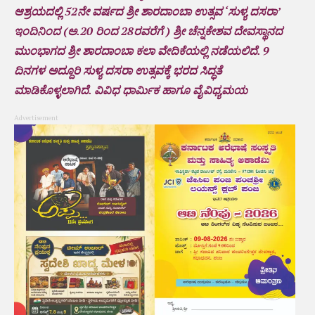
ಆಶ್ರಯದಲ್ಲಿ 52ನೇ ವರ್ಷದ ಶ್ರೀ ಶಾರದಾಂಬಾ ಉತ್ಸವ ‘ಸುಳ್ಯ ದಸರಾ’
ಇಂದಿನಿಂದ (ಅ.20 ರಿಂದ 28ರವರೆಗೆ ) ಶ್ರೀ ಚೆನ್ನಕೇಶವ ದೇವಸ್ಥಾನದ
ಮುಂಭಾಗದ ಶ್ರೀ ಶಾರದಾಂಬಾ ಕಲಾ ವೇದಿಕೆಯಲ್ಲಿ ನಡೆಯಲಿದೆ. 9
ದಿನಗಳ ಅದ್ದೂರಿ ಸುಳ್ಯ ದಸರಾ ಉತ್ಸವಕ್ಕೆ ಭರದ‌ ಸಿದ್ಧತೆ
ಮಾಡಿಕೊಳ್ಳಲಾಗಿದೆ. ವಿವಿಧ ಧಾರ್ಮಿಕ ಹಾಗೂ ವೈವಿಧ್ಯಮಯ
Advertisement