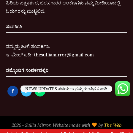
ಹಿರಿಯ ಪತ್ರಕರ್ತರ, ಬರಹಗಾರರ ಅಂಕಣಗಳು ನಮ್ಮ ಮೀಡಿಯಾದಲ್ಲಿ
ಓದುಗರನ್ನು ಮುಟ್ಟಲಿದೆ.
ಸಂಪರ್ಕಿಸಿ
ನಮ್ಮನ್ನು ಹೀಗೆ ಸಂಪರ್ಕಿಸಿ:
ಇ-
ಮೇಲ್ ಐಡಿ:
thesulliamirror@gmail.com
ನಮ್ಮೊಂದಿಗೆ ಸಂಪರ್ಕದಲ್ಲಿರಿ
NEWS UPDATES ಪಡೆಯಲು ನಮ್ಮ ಗುಂಪಿನ ಕೊಂಡಿ
2026 - Sullia Mirror. Website made with
by
The Web
People
.