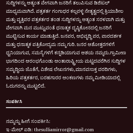
ಸುದ್ದಿಗಳನ್ನು ಅತ್ಯಂತ ವೇಗವಾಗಿ ಜನರಿಗೆ ತಲುಪಿಸುವ ಡಿಜಿಟಲ್
ಮಾಧ್ಯಮವಾಗಿದೆ. ಪತ್ರಕರ್ತ ಗಂಗಾಧರ ಕಲ್ಲಪಳ್ಳಿ ನೇತೃತ್ವದಲ್ಲಿ ಕ್ರಿಯಾಶೀಲ
ಮತ್ತು ವೃತ್ತಿಪರ ಪತ್ರಕರ್ತರ ತಂಡ ಸುದ್ದಿಗಳನ್ನು ಅತ್ಯಂತ ಸರಳವಾಗಿ ಮತ್ತು
ವೇಗವಾಗಿ ಮನ ಮುಟ್ಟುವಂತೆ ಧನಾತ್ಮಕ ದೃಷ್ಠಿಕೋನದಲ್ಲಿ ಜನರಿಗೆ
ಮುಟ್ಟಿಸುವ ಕಾರ್ಯ ಮಾಡುತ್ತಿದೆ. ಜನಪರ, ಅಭಿವೃದ್ಧಿ ಪರ, ಪಾರದರ್ಶಕ
ಮತ್ತು ಧನಾತ್ಮಕ ಪತ್ರಿಕೋದ್ಯಮ ನಮ್ಮ ಗುರಿ. ಜನರ ಆಶೋತ್ತರಗಳಿಗೆ
ಧ್ವನಿಯಾಗುವ, ಸಮಸ್ಯೆಗಳಿಗೆ ಕನ್ನಡಿಯಾಗುವ ಆಶಯ ನಮ್ಮದು.ಗ್ರಾಮೀಣ
ಭಾಗದಿಂದ ಆರಂಭಗೊಂಡು ಅಂತಾರಾಷ್ಟ್ರೀಯ ಮಟ್ಟದವರೆಗಿನ ಸುದ್ದಿಗಳ
ಸಮೃದ್ಧಿಯ ಜೊತೆಗೆ, ವಿಶೇಷ ಲೇಖನಗಳು,ಮಾನವಸಾಕ್ತ ವರದಿಗಳು,
ಹಿರಿಯ ಪತ್ರಕರ್ತರ, ಬರಹಗಾರರ ಅಂಕಣಗಳು ನಮ್ಮ ಮೀಡಿಯಾದಲ್ಲಿ
ಓದುಗರನ್ನು ಮುಟ್ಟಲಿದೆ.
ಸಂಪರ್ಕಿಸಿ
ನಮ್ಮನ್ನು ಹೀಗೆ ಸಂಪರ್ಕಿಸಿ:
ಇ-
ಮೇಲ್ ಐಡಿ:
thesulliamirror@gmail.com