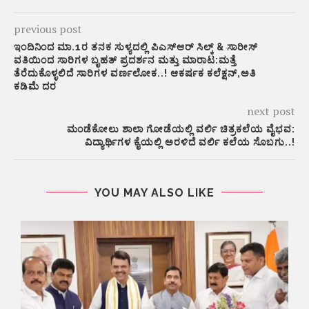
previous post
ಇಂದಿನಿಂದ ಮಾ.1ರ ತನಕ ಸುಳ್ಯದಲ್ಲಿ ಪಿಎಸ್ಆರ್ ಸಿಲ್ಕ್ & ಸಾರೀಸ್
ವತಿಯಿಂದ ಸಾರಿಗಳ ಬೃಹತ್ ಪ್ರದರ್ಶನ ಮತ್ತು ಮಾರಾಟ:ಮತ್ತೆ
ತೆರೆದುಕೊಳ್ಳಲಿದೆ ಸಾರಿಗಳ ವರ್ಣಲೋಕ..! ಆಕರ್ಷಕ ಕಲೆಕ್ಷನ್,ಅತಿ
ಕಡಿಮೆ ದರ
next post
ಮಂಡೆಕೋಲು ಶಾಲಾ ಗೋಡೆಯಲ್ಲಿ ವರ್ಲಿ ಚಿತ್ರಕಲೆಯ ವೈಭವ:
ವಿದ್ಯಾರ್ಥಿಗಳ ಕೈಯಲ್ಲಿ ಅರಳಿದೆ ವರ್ಲಿ ಕಲೆಯ ಸೊಬಗು..!
YOU MAY ALSO LIKE