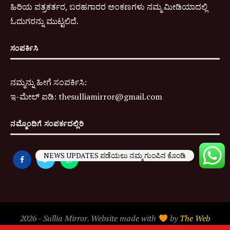
ಹಿರಿಯ ಪತ್ರಕರ್ತರ, ಬರಹಗಾರರ ಅಂಕಣಗಳು ನಮ್ಮ ಮೀಡಿಯಾದಲ್ಲಿ
ಓದುಗರನ್ನು ಮುಟ್ಟಲಿದೆ.
ಸಂಪರ್ಕಿಸಿ
ನಮ್ಮನ್ನು ಹೀಗೆ ಸಂಪರ್ಕಿಸಿ:
ಇ-
ಮೇಲ್ ಐಡಿ:
thesulliamirror@gmail.com
ನಮ್ಮೊಂದಿಗೆ ಸಂಪರ್ಕದಲ್ಲಿರಿ
NEWS UPDATES ಪಡೆಯಲು ನಮ್ಮ ಗುಂಪಿನ ಕೊಂಡಿ
2026 - Sullia Mirror. Website made with
by
The Web
People
.