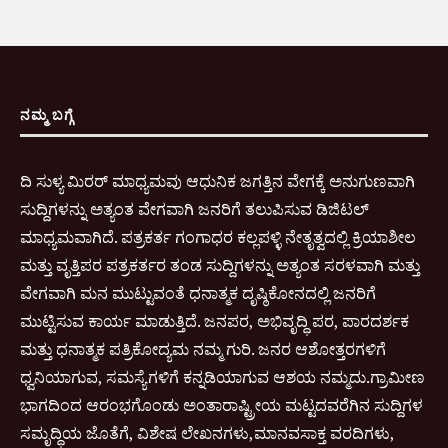
ನಮ್ಮ ಬಗ್ಗೆ
ದಿ ಸುಳ್ಯ ಮಿರರ್ ಮಾಧ್ಯಮವು ಆಧುನಿಕ ಜಗತ್ತಿನ ವೇಗಕ್ಕೆ ಅನುಗುಣವಾಗಿ
ಸುದ್ದಿಗಳನ್ನು ಅತ್ಯಂತ ವೇಗವಾಗಿ ಜನರಿಗೆ ತಲುಪಿಸುವ ಡಿಜಿಟಲ್
ಮಾಧ್ಯಮವಾಗಿದೆ. ಪತ್ರಕರ್ತ ಗಂಗಾಧರ ಕಲ್ಲಪಳ್ಳಿ ನೇತೃತ್ವದಲ್ಲಿ ಕ್ರಿಯಾಶೀಲ
ಮತ್ತು ವೃತ್ತಿಪರ ಪತ್ರಕರ್ತರ ತಂಡ ಸುದ್ದಿಗಳನ್ನು ಅತ್ಯಂತ ಸರಳವಾಗಿ ಮತ್ತು
ವೇಗವಾಗಿ ಮನ ಮುಟ್ಟುವಂತೆ ಧನಾತ್ಮಕ ದೃಷ್ಠಿಕೋನದಲ್ಲಿ ಜನರಿಗೆ
ಮುಟ್ಟಿಸುವ ಕಾರ್ಯ ಮಾಡುತ್ತಿದೆ. ಜನಪರ, ಅಭಿವೃದ್ಧಿ ಪರ, ಪಾರದರ್ಶಕ
ಮತ್ತು ಧನಾತ್ಮಕ ಪತ್ರಿಕೋದ್ಯಮ ನಮ್ಮ ಗುರಿ. ಜನರ ಆಶೋತ್ತರಗಳಿಗೆ
ಧ್ವನಿಯಾಗುವ, ಸಮಸ್ಯೆಗಳಿಗೆ ಕನ್ನಡಿಯಾಗುವ ಆಶಯ ನಮ್ಮದು.ಗ್ರಾಮೀಣ
ಭಾಗದಿಂದ ಆರಂಭಗೊಂಡು ಅಂತಾರಾಷ್ಟ್ರೀಯ ಮಟ್ಟದವರೆಗಿನ ಸುದ್ದಿಗಳ
ಸಮೃದ್ಧಿಯ ಜೊತೆಗೆ, ವಿಶೇಷ ಲೇಖನಗಳು,ಮಾನವಸಾಕ್ತ ವರದಿಗಳು,