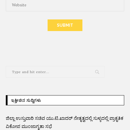
ALTERNATIVE:
ಇತ್ತೀಚಿನ ಸುದ್ದಿಗಳು
ಜಿಲ್ಲಾ ಉಸ್ತುವಾರಿ ಸಚಿವ ಯು.ಟಿ.ಖಾದರ್ ನೇತೃತ್ವದಲ್ಲಿ ಸುಳ್ಯದಲ್ಲಿ ಪ್ರಾಕೃತಿಕ
ವಿಕೋಪ ಮುಂಜಾಗೃತಾ ಸಭೆ