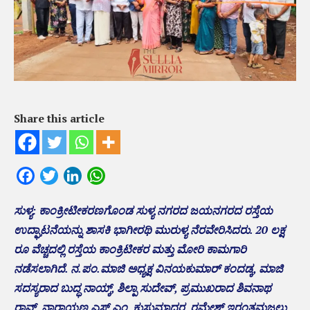
Share this article
Facebook
Twitter
LinkedIn
WhatsApp
ಸುಳ್ಯ: ಕಾಂಕ್ರೀಟೀಕರಣಗೊಂಡ ಸುಳ್ಯ ನಗರದ ಜಯನಗರದ ರಸ್ತೆಯ
ಉದ್ಘಾಟನೆಯನ್ನು ಶಾಸಕಿ ಭಾಗೀರಥಿ ಮುರುಳ್ಯ ನೆರವೇರಿಸಿದರು. 20 ಲಕ್ಷ
ರೂ ವೆಚ್ಚದಲ್ಲಿ ರಸ್ತೆಯ ಕಾಂಕ್ರಿಟೀಕರ ಮತ್ತು ಮೋರಿ ಕಾಮಗಾರಿ
ನಡೆಸಲಾಗಿದೆ. ನ.ಪಂ.ಮಾಜಿ ಅಧ್ಯಕ್ಷ ವಿನಯಕುಮಾರ್ ಕಂದಡ್ಕ, ಮಾಜಿ
ಸದಸ್ಯರಾದ ಬುದ್ಧ ನಾಯ್ಕ್, ಶಿಲ್ಪಾ ಸುದೇವ್, ಪ್ರಮುಖರಾದ ಶಿವನಾಥ
ರಾವ್, ನಾರಾಯಣ ಎಸ್.ಎಂ, ಕುಸುಮಾಧರ, ರಮೇಶ್ ಇರಂತಮಜಲು