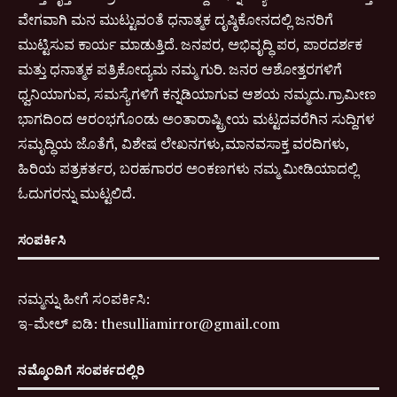
ವೇಗವಾಗಿ ಮನ ಮುಟ್ಟುವಂತೆ ಧನಾತ್ಮಕ ದೃಷ್ಠಿಕೋನದಲ್ಲಿ ಜನರಿಗೆ
ಮುಟ್ಟಿಸುವ ಕಾರ್ಯ ಮಾಡುತ್ತಿದೆ. ಜನಪರ, ಅಭಿವೃದ್ಧಿ ಪರ, ಪಾರದರ್ಶಕ
ಮತ್ತು ಧನಾತ್ಮಕ ಪತ್ರಿಕೋದ್ಯಮ ನಮ್ಮ ಗುರಿ. ಜನರ ಆಶೋತ್ತರಗಳಿಗೆ
ಧ್ವನಿಯಾಗುವ, ಸಮಸ್ಯೆಗಳಿಗೆ ಕನ್ನಡಿಯಾಗುವ ಆಶಯ ನಮ್ಮದು.ಗ್ರಾಮೀಣ
ಭಾಗದಿಂದ ಆರಂಭಗೊಂಡು ಅಂತಾರಾಷ್ಟ್ರೀಯ ಮಟ್ಟದವರೆಗಿನ ಸುದ್ದಿಗಳ
ಸಮೃದ್ಧಿಯ ಜೊತೆಗೆ, ವಿಶೇಷ ಲೇಖನಗಳು,ಮಾನವಸಾಕ್ತ ವರದಿಗಳು,
ಹಿರಿಯ ಪತ್ರಕರ್ತರ, ಬರಹಗಾರರ ಅಂಕಣಗಳು ನಮ್ಮ ಮೀಡಿಯಾದಲ್ಲಿ
ಓದುಗರನ್ನು ಮುಟ್ಟಲಿದೆ.
ಸಂಪರ್ಕಿಸಿ
ನಮ್ಮನ್ನು ಹೀಗೆ ಸಂಪರ್ಕಿಸಿ:
ಇ-
ಮೇಲ್ ಐಡಿ:
thesulliamirror@gmail.com
ನಮ್ಮೊಂದಿಗೆ ಸಂಪರ್ಕದಲ್ಲಿರಿ