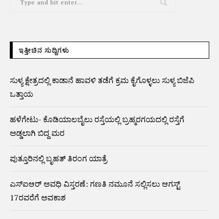
ಇತ್ತೀಚಿನ ಸುದ್ದಿಗಳು
ಸುಳ್ಯ ಕ್ಷೇತ್ರದಲ್ಲಿ ಕಾಡಾನೆ ಹಾವಳಿ ತಡೆಗೆ ಕ್ರಮ ಕೈಗೊಳ್ಳಲು ಸುಳ್ಯ ಬಿಜೆಪಿ
ಒತ್ತಾಯ
ಹಳೆಗೇಟು- ಕೊಡಿಯಾಲಬೈಲು ರಸ್ತೆಯಲ್ಲಿ ಬ್ರಹ್ಮರಗಯದಲ್ಲಿ ರಸ್ತೆಗೆ
ಅಡ್ಡಲಾಗಿ ಬಿದ್ದ ಮರ
ಪುತ್ತೂರಿನಲ್ಲಿ ಬೃಹತ್ ತಿರಂಗ ಯಾತ್ರೆ
ಎಸ್‌ಐಆರ್‌ ಅವಧಿ ವಿಸ್ತರಣೆ: ಗಣತಿ ನಮೂನೆ ಸಲ್ಲಿಸಲು ಆಗಸ್ಟ್‌
17ರವರೆಗೆ ಅವಕಾಶ