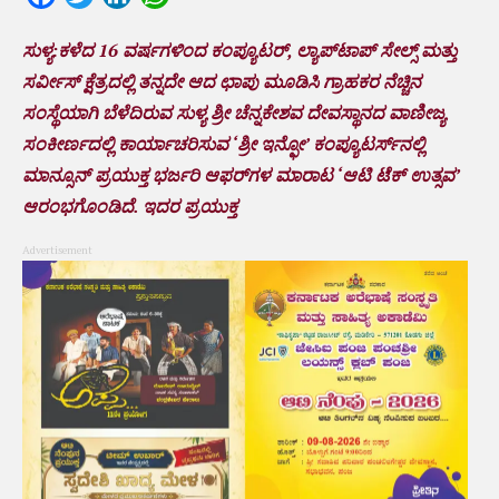
ಸುಳ್ಯ:ಕಳೆದ 16 ವರ್ಷಗಳಿಂದ ಕಂಪ್ಯೂಟರ್, ಲ್ಯಾಪ್‌ಟಾಪ್ ಸೇಲ್ಸ್ ಮತ್ತು
ಸರ್ವೀಸ್ ಕ್ಷೆತ್ರದಲ್ಲಿ ತನ್ನದೇ ಆದ ಛಾಪು ಮೂಡಿಸಿ ಗ್ರಾಹಕರ ನೆಚ್ಚಿನ
ಸಂಸ್ಥೆಯಾಗಿ ಬೆಳೆದಿರುವ ಸುಳ್ಯ ಶ್ರೀ ಚೆನ್ನಕೇಶವ ದೇವಸ್ಥಾನದ ವಾಣೀಜ್ಯ
ಸಂಕೀರ್ಣದಲ್ಲಿ‌ ಕಾರ್ಯಾಚರಿಸುವ ‘ಶ್ರೀ ಇನ್ಫೋ’ ಕಂಪ್ಯೂಟರ್ಸ್‌ನಲ್ಲಿ
ಮಾನ್ಸೂನ್ ಪ್ರಯುಕ್ತ ಭರ್ಜರಿ ಆಫರ್‌ಗಳ ಮಾರಾಟ ‘ಆಟಿ ಟೆಕ್ ಉತ್ಸವ’
ಆರಂಭಗೊಂಡಿದೆ. ಇದರ ಪ್ರಯುಕ್ತ
Advertisement