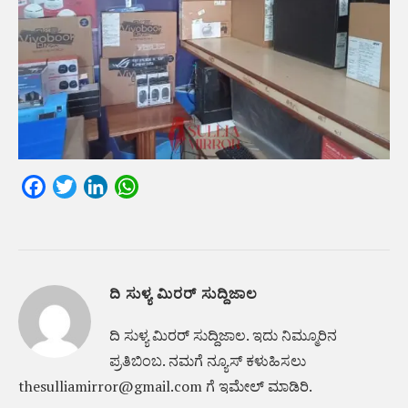
Facebook
Twitter
LinkedIn
WhatsApp
ದಿ ಸುಳ್ಯ ಮಿರರ್ ಸುದ್ದಿಜಾಲ
ದಿ ಸುಳ್ಯ ಮಿರರ್‌ ಸುದ್ದಿಜಾಲ. ಇದು ನಿಮ್ಮೂರಿನ
ಪ್ರತಿಬಿಂಬ. ನಮಗೆ ನ್ಯೂಸ್‌ ಕಳುಹಿಸಲು
thesulliamirror@gmail.com ಗೆ ಇಮೇಲ್ ಮಾಡಿರಿ.