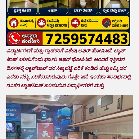
ವಿದ್ಯಾರ್ಥಿಗಳಿಗೆ ಮತ್ತು ಗ್ರಾಹಕರಿಗೆ ವಿಶೇಷ ಆಫರ್ ಘೋಷಿಸಿದೆ. ಲ್ಯಾಪ್
ಟಾಪ್ ಖರೀದಿಗೆಂದು ಭರ್ಜರಿ ಆಫರ್ ಘೋಷಿಸಿದೆ. ಅಂದರೆ ಇತ್ತೀಚಿನ
ದಿನಗಳಲ್ಲಿ ಲ್ಯಾಪ್‌ಟಾಪ್ ದರ ಸಿಕ್ಕಾಪಟ್ಟೆ ಏರಿಕೆ ಕಂಡಿದೆ.ಹೆಚ್ಚು ಕಮ್ಮಿ ದರ
ಎರಡು ಪಟ್ಟು ಏರಿಕೆಯಾಗಿರುವುದು ಗೊತ್ತೇ ಇದೆ. ಇಂತಹಾ ಸಂದರ್ಭದಲ್ಲಿ
ನೂತನ ಲ್ಯಾಪ್‌ಟಾಪ್ ಖರೀದಿಸುವ ವಿದ್ಯಾರ್ಥಿಗಳಿಗೆ ಮತ್ತು