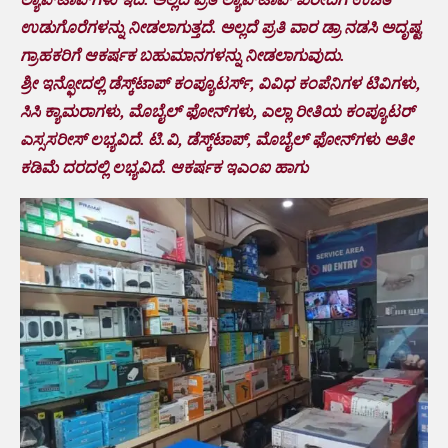
ಉಡುಗೊರೆಗಳನ್ನು ನೀಡಲಾಗುತ್ತದೆ. ಅಲ್ಲದೆ ಪ್ರತಿ ವಾರ ಡ್ರಾ ನಡಸಿ ಅದೃಷ್ಟ
ಗ್ರಾಹಕರಿಗೆ ಆಕರ್ಷಕ ಬಹುಮಾನಗಳನ್ನು ನೀಡಲಾಗುವುದು.
ಶ್ರೀ ಇನ್ಫೋದಲ್ಲಿ ಡೆಸ್ಕ್‌ಟಾಪ್ ಕಂಪ್ಯೂಟರ್ಸ್, ವಿವಿಧ ಕಂಪೆನಿಗಳ ಟಿವಿಗಳು,
ಸಿಸಿ ಕ್ಯಾಮರಾಗಳು, ಮೊಬೈಲ್ ಫೋನ್‌ಗಳು, ಎಲ್ಲಾ ರೀತಿಯ ಕಂಪ್ಯೂಟರ್
ಎಸ್ಸಸರೀಸ್ ಲಭ್ಯವಿದೆ‌. ಟಿ.ವಿ, ಡೆಸ್ಕ್‌ಟಾಪ್, ಮೊಬೈಲ್ ಫೋನ್‌ಗಳು ಅತೀ
ಕಡಿಮೆ ದರದಲ್ಲಿ ಲಭ್ಯವಿದೆ. ಆಕರ್ಷಕ ಇಎಂಐ ಹಾಗು