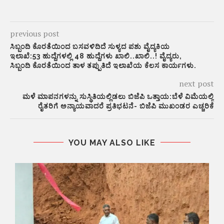
previous post
ಸಿಬ್ಬಂದಿ ಕೊರತೆಯಿಂದ ಬಸವಳಿದಿದೆ ಸುಳ್ಯದ ಪಶು ವೈದ್ಯಕಿಯ
ಇಲಾಖೆ:53 ಹುದ್ದೆಗಳಲ್ಲಿ 48 ಹುದ್ದೆಗಳು ಖಾಲಿ..ಖಾಲಿ..! ವೈದ್ಯರು,
ಸಿಬ್ಬಂದಿ ಕೊರತೆಯಿಂದ ತಾಳ ತಪ್ಪುತಿದೆ ಇಲಾಖೆಯ ಕೆಲಸ ಕಾರ್ಯಗಳು.
next post
ಮಳೆ ಮಾಪನಗಳನ್ನು ಸುಸ್ಥಿತಿಯಲ್ಲಿಡಲು ಬಿಜೆಪಿ ಒತ್ತಾಯ:ಬೆಳೆ ವಿಮೆಯಲ್ಲಿ
ರೈತರಿಗೆ ಅನ್ಯಾಯವಾದರೆ ಪ್ರತಿಭಟನೆ- ಬಿಜೆಪಿ ಮುಖಂಡರ ಎಚ್ಚರಿಕೆ
YOU MAY ALSO LIKE