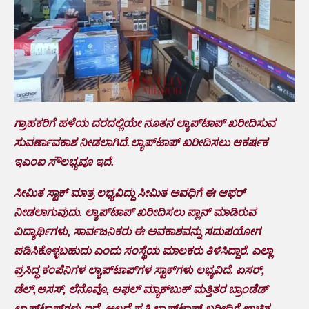
ಗ್ರಾಹಕರಿಗೆ ಹಳೆಯ ದರದಲ್ಲಿಯೇ ನೂತನ ಲ್ಯಾಪ್‌ಟಾಪ್ ಖರೀದಿಸುವ
ಸುವರ್ಣಾವಕಾಶ ನೀಡಲಾಗಿದೆ.ಲ್ಯಾಪ್‌ಟಾಪ್ ಖರೀದಿಸಲು ಆಕರ್ಷಕ
ಇಎಂಐ ಸೌಲಭ್ಯವೂ ಇದೆ.
ಸೀಮಿತ ಸ್ಟಾಕ್ ಮಾತ್ರ ಲಭ್ಯವಿದ್ದು ಸೀಮಿತ ಅವಧಿಗೆ ಈ ಆಫರ್
ನೀಡಲಾಗುವುದು.‌ ಲ್ಯಾಪ್‌ಟಾಪ್ ಖರೀದಿಸಲು ಪ್ಲಾನ್ ಮಾಡಿರುವ
ವಿದ್ಯಾರ್ಥಿಗಳು, ಸಾರ್ವಜನಿಕರು ಈ ಅವಕಾಶವನ್ನು ಸದುಪಯೋಗ
ಪಡಿಸಿಕೊಳ್ಳಬಹುದು ಎಂದು ಸಂಸ್ಥೆಯ ಮಾಲಕರು ತಿಳಿಸಿದ್ದಾರೆ. ಎಲ್ಲಾ
ಪ್ರಸಿದ್ಧ ಕಂಪೆನಿಗಳ ಲ್ಯಾಪ್‌ಟಾಪ್‌ಗಳ ಸ್ಟಾಕ್‌ಗಳು ಲಭ್ಯವಿದೆ. ಏಸರ್,
ಡೆಲ್,ಆಸಸ್, ಲೆನೊವೊ, ಆಫಲ್ ಮ್ಯಾಕ್‌ಬುಕ್ ಮತ್ತಿತರ ಬ್ರಾಂಡೆಡ್
ಲ್ಯಾಪ್‌ಟಾಪ್‌ಗಳು ಇದೆ. ಅಲ್ಲದೆ ಪ್ರತಿ ಲ್ಯಾಪ್‌ಟಾಪ್ ಖರೀದಿಗೆ ಉಚಿತ