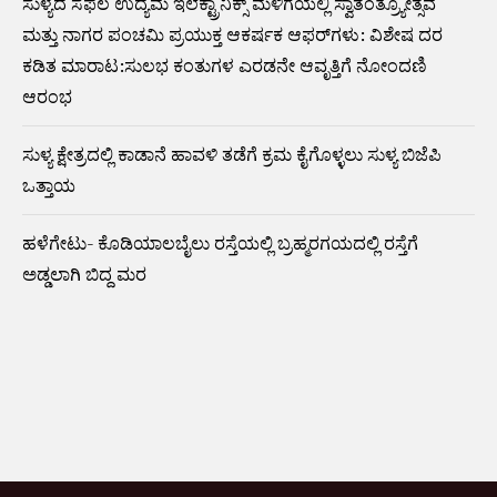
ಸುಳ್ಯದ ಸಫಲ ಉದ್ಯಮ ಇಲೆಕ್ಟ್ರಾನಿಕ್ಸ್ ಮಳಿಗೆಯಲ್ಲಿ ಸ್ವಾತಂತ್ರ್ಯೋತ್ಸವ
ಮತ್ತು ನಾಗರ ಪಂಚಮಿ ಪ್ರಯುಕ್ತ ಆಕರ್ಷಕ ಆಫರ್‌ಗಳು: ವಿಶೇಷ ದರ
ಕಡಿತ ಮಾರಾಟ:ಸುಲಭ ಕಂತುಗಳ ಎರಡನೇ ಆವೃತ್ತಿಗೆ ನೋಂದಣಿ
ಆರಂಭ
ಸುಳ್ಯ ಕ್ಷೇತ್ರದಲ್ಲಿ ಕಾಡಾನೆ ಹಾವಳಿ ತಡೆಗೆ ಕ್ರಮ ಕೈಗೊಳ್ಳಲು ಸುಳ್ಯ ಬಿಜೆಪಿ
ಒತ್ತಾಯ
ಹಳೆಗೇಟು- ಕೊಡಿಯಾಲಬೈಲು ರಸ್ತೆಯಲ್ಲಿ ಬ್ರಹ್ಮರಗಯದಲ್ಲಿ ರಸ್ತೆಗೆ
ಅಡ್ಡಲಾಗಿ ಬಿದ್ದ ಮರ