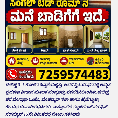
ಈಜಿಪ್ಟ್ 0-1 ಗೋಲಿನ ಹಿನ್ನಡೆಯಲ್ಲಿತ್ತು. ಆದರೆ ದ್ವಿತಿಯಾರ್ಧದಲ್ಲಿ ಅದ್ಭುತ
ಪ್ರದರ್ಶನ ನೀಡುವ ಮೂಲಕ ಪಂದ್ಯವನ್ನು ವಶಪಡಿಸಿಕೊಂಡಿತು.ಈಜಿಪ್ಟ್
ಪರ ಮೊಸ್ತಾಫಾ ಝಿಕೊ, ಮೊಹಮ್ಮದ್ ಸಲಾ ಹಾಗೂ ಟ್ರೆಜೆಗ್ಯೂಟ್,
ಗೆಲುವಿನ ರೂವಾರಿಯೆನಿಸಿದರು. ಮತ್ತೊಂದೆಡೆ ನ್ಯೂಜಿಲೆಂಡ್ ಪರ ಫಿನ್
ಸರ್‌ಮ್ಯಾನ್ 15ನೇ ನಿಮಿಷದಲ್ಲಿ ಗೋಲು ಗಳಿಸಿದರು.