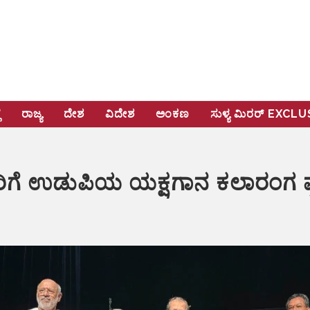
ೆ
ರಾಜ್ಯ
ದೇಶ
ವಿದೇಶ
ಅಂಕಣ
ಸುಳ್ಯ ಮಿರರ್‌ EXCL
ಗೆ ಉಡುಪಿಯ ಯಕ್ಷಗಾನ ಕಲಾರಂಗ ಪ್ರಶ