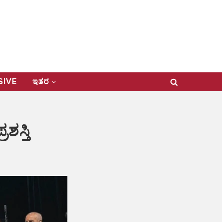
USIVE
ಇತರ
ಸ್ತಿ