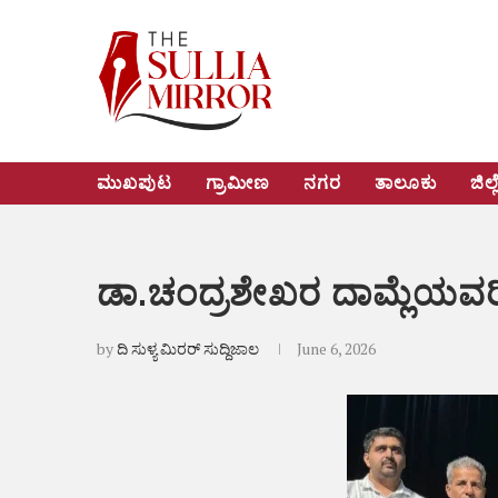
ಮುಖಪುಟ
ಗ್ರಾಮೀಣ
ನಗರ
ತಾಲೂಕು
ಜಿಲ್ಲ
ಡಾ.ಚಂದ್ರಶೇಖರ ದಾಮ್ಲೆಯವರಿ
by
ದಿ ಸುಳ್ಯ ಮಿರರ್ ಸುದ್ದಿಜಾಲ
June 6, 2026