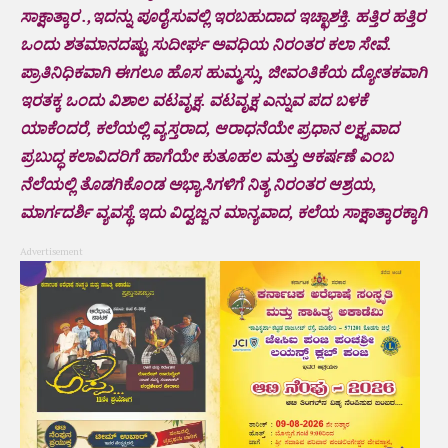
ಸಾಕ್ಷಾತ್ಕಾರ .,ಇದನ್ನು ಪೂರೈಸುವಲ್ಲಿ ಇರಬಹುದಾದ ಇಚ್ಛಾಶಕ್ತಿ. ಹತ್ತಿರ ಹತ್ತಿರ
ಒಂದು ಶತಮಾನದಷ್ಟು ಸುದೀರ್ಘ ಅವಧಿಯ ನಿರಂತರ ಕಲಾ ಸೇವೆ.
ಪ್ರಾತಿನಿಧಿಕವಾಗಿ ಈಗಲೂ ಹೊಸ ಹುಮ್ಮಸ್ಸು, ಜೀವಂತಿಕೆಯ ದ್ಯೋತಕವಾಗಿ
ಇರತಕ್ಕ ಒಂದು ವಿಶಾಲ ವಟವೃಕ್ಷ. ವಟವೃಕ್ಷ ಎನ್ನುವ ಪದ ಬಳಕೆ
ಯಾಕೆಂದರೆ, ಕಲೆಯಲ್ಲಿ ವ್ಯಸ್ತರಾದ, ಆರಾಧನೆಯೇ ಪ್ರಧಾನ ಲಕ್ಷ್ಯವಾದ
ಪ್ರಬುದ್ಧ ಕಲಾವಿದರಿಗೆ ಹಾಗೆಯೇ ಕುತೂಹಲ ಮತ್ತು ಆಕರ್ಷಣೆ ಎಂಬ
ನೆಲೆಯಲ್ಲಿ ತೊಡಗಿಕೊಂಡ ಅಭ್ಯಾಸಿಗಳಿಗೆ ನಿತ್ಯ ನಿರಂತರ ಆಶ್ರಯ,
ಮಾರ್ಗದರ್ಶಿ ವ್ಯವಸ್ಥೆ.ಇದು ವಿದ್ವಜ್ಜನ ಮಾನ್ಯವಾದ, ಕಲೆಯ ಸಾಕ್ಷಾತ್ಕಾರಕ್ಕಾಗಿ
Advertisement