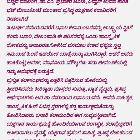
ಬಣ್ಣದ ಮಾಲಿಂಗ ,ಡಾ.ಎಂ. ಪ್ರಭಾಕರ ಜೋಶಿ ,ವಿದ್ವಾನ್ ಉಮಾ ಕಾಂತ
ಭಟ್ ಮೇಲುಕೋಟೆ ಮುಂತಾದ ಪ್ರಸಿದ್ಧ ಯಕ್ಷಗಾನ ಕಲಾವಿದರಿಗೆ
ನೀಡಲಾಗಿದೆ
ಸುಧೀರ್ಘ ಸಮಯದವರೆಗೆ ಬನಾರಿ ಕಲಾಮಂದಿರವನ್ನು ಉಚ್ಛ್ರಾಯ ಸ್ಥಿತಿಗೆ
ತಂದು ಬನಾರಿ ,ದೇಲಂಪಾಡಿ ಈ ಪರಿಸರದಲ್ಲಿ ಒಂದು ಸಾಂಸ್ಕೃತಿಕ
ಲೋಕವನ್ನು ಅನಾವರಣಗೊಳಿಸಿದ ವನಮಾಲ ಕೇಶವ ಭಟ್ಟರು ಸ್ವಲ್ಪ
ಸಮಯದ ಹಿಂದೆ ಇಹಲೋಕ ಯಾತ್ರೆಯನ್ನು ಮುಗಿಸಿದ್ದಾರೆ. ಆದರೆ ಅವರು
ಹಾಕಿಕೊಟ್ಟ ಆದರ್ಶ, ಮಾನವೀಯ ಮೌಲ್ಯಗಳು ಸದಾ ಜೀವಂತಿಕೆಯಲ್ಲಿ
ನಮ್ಮ ಅನುಭವಕ್ಕೆ ಬರುತ್ತಿದೆ.
ಪ್ರಸ್ತುತ ಕಲಾಸಂಘವನ್ನು ಎತ್ತರಿಸಿ ಬಿತ್ತರಿಸುವ ಹೊಣೆಯನ್ನು
ಸ್ವೀಕರಿಸಿದವರು ಕೀರಿಕ್ಕಾಡು ಮಾಸ್ತರರ ಸುಪುತ್ರ ,ಖ್ಯಾತ ವೈದ್ಯರು, ಪ್ರಸಿದ್ಧ
ಅರ್ಥಧಾರಿಗಳು ಆದ ಡಾ.ರಮಾನಂದ ಬನಾರಿಯವರು. ಅವರು ಸಾಹಿತ್ಯಕ,
ಸಾಂಸ್ಕೃತಿಕ ಹೀಗೆ ವಿಭಿನ್ನ ಸ್ತರಗಳಲ್ಲಿ ತನ್ನ ಕಾರ್ಯಕ್ಷಮತೆಯನ್ನು
ತೋರಿಸಿದವರು. ಬನಾರಿ ಕಲಾಮಂದಿರ ಈಗ ಸುವ್ಯವಸ್ಥಿತವಾಗಿದೆ.
ಯಕ್ಷಗಾನ ಕಾರ್ಯಕ್ರಮಕ್ಕೆ ಹೊಂದಿಕೆಯಾಗುವ ರಂಗಸ್ಥಳ, ಕಲಾಪ್ರೇಕ್ಷಕರಿಗೆ
ಆಸೀನರಾಗಲು ವ್ಯವಸ್ಥೆ, ಯಕ್ಷಗಾನ ಪ್ರಸಂಗ ಸಾಹಿತ್ಯ ,ಪ್ರಸಿದ್ಧ ಲೇಖಕರಿಂದ