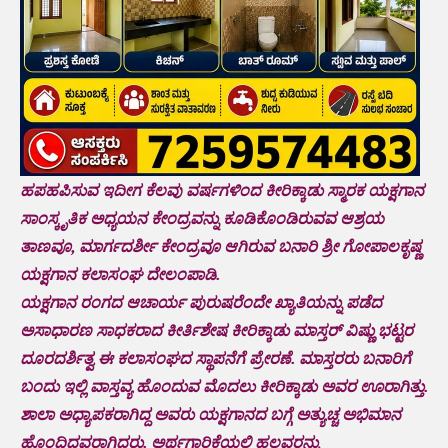
ಹಪಹಪಿಸುವ ಇದೀಗ ಕೆಲವು ವರ್ಷಗಳಿಂದ ಕೀರಿಕ್ಕಾಡು ಸ್ಮಾರಕ ಯಕ್ಷಗಾನ
ಸಾಂಸ್ಕೃತಿಕ ಅಧ್ಯಯನ ಕೇಂದ್ರವನ್ನು ಕೂಡಿಕೊಂಡಿರುವವ ಆಶ್ರಯ
ತಾಣವೂ, ಮಾರ್ಗದರ್ಶೀ ಕೇಂದ್ರವೂ ಆಗಿರುವ ಬನಾರಿ ಶ್ರೀ ಗೋಪಾಲಕೃಷ್ಣ
ಯಕ್ಷಗಾನ ಕಲಾಸಂಘ ದೇಲಂಪಾಡಿ.
ಯಕ್ಷಗಾನ ರಂಗದ ಆಚಾರ್ಯ ಪುರುಷರೆಂದೇ ಖ್ಯಾತಿಯನ್ನು ಪಡೆದ
ಅಸಾಧಾರಣ ಸಾಧಕರಾದ ಕೀರ್ತಿಶೇಷ ಕೀರಿಕ್ಕಾಡು ಮಾಸ್ತರ್ ವಿಷ್ಣು ಭಟ್ಟರ
ದೂರದರ್ಶಿತ್ವ ಈ ಕಲಾಸಂಘದ ಸ್ಥಾಪನೆಗೆ ಪ್ರೇರಣೆ. ಮಾಸ್ತರರು ಬನಾರಿಗೆ
ಬಂದು ಇಲ್ಲಿ ವಾಸ್ತವ್ಯ ಹೊಂದುವ ಮೊದಲು ಕೀರಿಕ್ಕಾಡು ಅವರ ಊರಾಗಿತ್ತು.
ಶಾಲಾ ಅಧ್ಯಾಪಕರಾಗಿದ್ದ ಅವರು ಯಕ್ಷಗಾನದ ಬಗ್ಗೆ ಅತ್ಯುಚ್ಚ ಅಭಿಮಾನ
ಹೊಂದಿದವರಾಗಿದ್ದರು. ಅರ್ಥಗಾರಿಕೆಯಲ್ಲಿ ಹಲವರನ್ನು