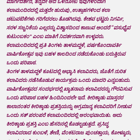
ಮಾರ್ಗದರ್ಶನ, ತನ್ನದೇ ಆದ ಒಳನೋಟ ಇವುಗಳಿಂದಾಗಿ
ಕಲಾಮಂದಿರದಲ್ಲಿ ಮತ್ತದೇ ಹುರುಪು ,ಉತ್ಸಾಹಗಳಿಂದ ಕಲಾ
ಚಟುವಟಿಕೆಗಳು ಗರಿಗೆದರಲು ತೊಡಗಿದವು. ಕೇಶವ ಭಟ್ಟರು ನಿಗರ್ವಿ,
ಸರಳ ಸಜ್ಜನಿಕೆಯ ಎಲ್ಲರನ್ನು ವಿಶ್ವಾಸದಿಂದ ಕಾಣುವ ಅಂದರೆ “ವಸುಧೈವ
ಕುಟುಂಬಕಂ” ಎಂಬ ಮಾತಿಗೆ ನಿದರ್ಶನವಾಗಿ ಉಳ್ಳವರು.
ಕಲಾಮಂದಿರದಲ್ಲಿ ಪ್ರತಿ ತಿಂಗಳು ತಾಳಮದ್ದಳೆ, ವರ್ಷಕೊಂದಾವರ್ತಿ
ವಾರ್ಷಿಕೋತ್ಸವ ಇವು ಬಹಳ ಕಾಲದಿಂದ ನಡೆದುಕೊಂಡು ಬರುತ್ತಿರುವ
ಒಂದು ಪರಿಪಾಠ.
ತಿಂಗಳ ತಾಳಮದ್ದಳೆ ಕೂಟದಲ್ಲಿ ಅಭ್ಯಾಸಿ ಕಲಾವಿದರು, ಜೊತೆಗೆ ನುರಿತ
ಕಲಾವಿದರು ನಡೆಸಿಕೊಡುವ ಕಾರ್ಯಕ್ರಮ ಒಂದು ಮಾದರಿ ಎನ್ನಬಹುದು.
ವಾರ್ಷಿಕೋತ್ಸವದ ಸಂದರ್ಭದಲ್ಲಿ ಖ್ಯಾತನಾಮ ಕಲಾವಿದರನ್ನು ಗೌರವಿಸುವ
ಒಂದು ಪರಿಪಾಠ ಬಹಳ ಹಿಂದಿನಿಂದಲೇ ಇದೆ. ಕೀರಿಕ್ಕಾಡು ಮಾಸ್ತರರ
ಕಾಲಾನಂತರ ಕೀರಿಕ್ಕಾಡು ಪ್ರಶಸ್ತಿಯನ್ನು ಅಗ್ರಮಾನ್ಯ ಕಲಾವಿದರಿಗೆ ನೀಡುವ
ಒಂದು ಸತ್ ಪರಂಪರೆ ಕಲಾಮಂದಿರದಲ್ಲಿ ಆರಂಭವಾಯಿತು. ಅದು
ಕೀರಿಕ್ಕಾಡು ಪ್ರಶಸ್ತಿ ಎಂಬ ಹೆಸರಿನಲ್ಲಿ ಕೊಡಲ್ಪಡುತ್ತದೆ. ಪ್ರಸಿದ್ಧ
ಕಲಾವಿದರಾದ ಕುಂಬಳೆ, ಶೇಣಿ, ವೆಂಕಟರಾಜ ಪುಂಚತ್ತಾಯ, ಕೋಳ್ಯೂರು,