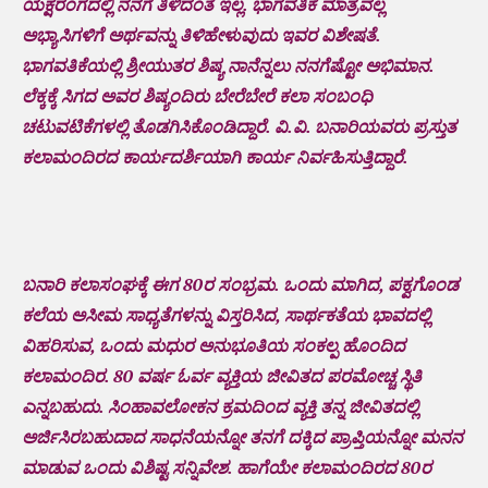
ಯಕ್ಷರಂಗದಲ್ಲಿ ನನಗೆ ತಿಳಿದಂತೆ ಇಲ್ಲ. ಭಾಗವತಿಕೆ ಮಾತ್ರವಲ್ಲ
ಅಭ್ಯಾಸಿಗಳಿಗೆ ಅರ್ಥವನ್ನು ತಿಳಿಹೇಳುವುದು ಇವರ ವಿಶೇಷತೆ.
ಭಾಗವತಿಕೆಯಲ್ಲಿ ಶ್ರೀಯುತರ ಶಿಷ್ಯ ನಾನೆನ್ನಲು ನನಗೆಷ್ಟೋ ಅಭಿಮಾನ.
ಲೆಕ್ಕಕ್ಕೆ ಸಿಗದ ಅವರ ಶಿಷ್ಯಂದಿರು ಬೇರೆಬೇರೆ ಕಲಾ ಸಂಬಂಧಿ
ಚಟುವಟಿಕೆಗಳಲ್ಲಿ ತೊಡಗಿಸಿಕೊಂಡಿದ್ದಾರೆ. ವಿ.ವಿ. ಬನಾರಿಯವರು ಪ್ರಸ್ತುತ
ಕಲಾಮಂದಿರದ ಕಾರ್ಯದರ್ಶಿಯಾಗಿ ಕಾರ್ಯ ನಿರ್ವಹಿಸುತ್ತಿದ್ದಾರೆ.
ಬನಾರಿ ಕಲಾಸಂಘಕ್ಕೆ ಈಗ 80ರ ಸಂಭ್ರಮ. ಒಂದು ಮಾಗಿದ, ಪಕ್ವಗೊಂಡ
ಕಲೆಯ ಅಸೀಮ ಸಾಧ್ಯತೆಗಳನ್ನು ವಿಸ್ತರಿಸಿದ, ಸಾರ್ಥಕತೆಯ ಭಾವದಲ್ಲಿ
ವಿಹರಿಸುವ, ಒಂದು ಮಧುರ ಅನುಭೂತಿಯ ಸಂಕಲ್ಪ ಹೊಂದಿದ
ಕಲಾಮಂದಿರ. 80 ವರ್ಷ ಓರ್ವ ವ್ಯಕ್ತಿಯ ಜೀವಿತದ ಪರಮೋಚ್ಚ ಸ್ಥಿತಿ
ಎನ್ನಬಹುದು. ಸಿಂಹಾವಲೋಕನ ಕ್ರಮದಿಂದ ವ್ಯಕ್ತಿ ತನ್ನ ಜೀವಿತದಲ್ಲಿ
ಅರ್ಜಿಸಿರಬಹುದಾದ ಸಾಧನೆಯನ್ನೋ ತನಗೆ ದಕ್ಕಿದ ಪ್ರಾಪ್ತಿಯನ್ನೋ ಮನನ
ಮಾಡುವ ಒಂದು ವಿಶಿಷ್ಟ ಸನ್ನಿವೇಶ. ಹಾಗೆಯೇ ಕಲಾಮಂದಿರದ 80ರ