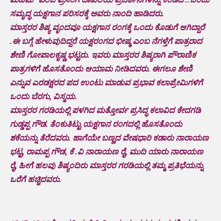
ಸಮೃದ್ಧ ಯಕ್ಷಗಾನ ಪರಿಸರಕ್ಕೆ ಅವರು ನಾಂದಿ ಹಾಡಿದರು.
ಮಾಸ್ತರರ ಶಿಷ್ಯ ವೃಂದವೂ ಯಕ್ಷಗಾನ ರಂಗಕ್ಕೆ ಒಂದು ಕೊಡುಗೆ ಆಗಿದ್ದಾರೆ
.ಈ ಬಗ್ಗೆ ಹೇಳುವುದಿದ್ದರೆ ಯಕ್ಷರಂಗದ ಭೀಷ್ಮ ಎಂಬ ನೆಗಳ್ತೆಗೆ ಪಾತ್ರರಾದ
ಶೇಣಿ ಗೋಪಾಲಕೃಷ್ಣ ಭಟ್ಟರು. ಇವರು ಮಾಸ್ತರರ ಶಿಷ್ಯರಾಗಿ ಪೌರಾಣಿಕ
ಪಾತ್ರಗಳಿಗೆ ಹೊಸತೊಂದು ಆಯಾಮ ನೀಡಿದವರು. ಈಗಲೂ ಶೇಣಿ
ಎನ್ನುವ ಎರಡಕ್ಷರದ ಪದ ಉಂಟು ಮಾಡುವ ಪ್ರಭಾವ ಕಲಾಪ್ರೇಮಿಗಳಿಗೆ
ಒಂದು ಬೆರಗು, ವಿಸ್ಮಯ.
ಮಾಸ್ತರರ ಗರಡಿಯಲ್ಲಿ ಪಳಗಿದ ಮತ್ತೋರ್ವ ಪ್ರಸಿದ್ಧ ಕಲಾವಿದ ಕೇದಗಡಿ
ಗುಡ್ಡಪ್ಪ ಗೌಡ. ತೆಂಕುತಿಟ್ಟು ಯಕ್ಷಗಾನ ರಂಗದಲ್ಲಿ ಹೊಸತೊಂದು
ಶಕೆಯನ್ನು ತೆರೆದವರು. ಹಾಗೆಯೇ ಬಣ್ಣದ ವೇಷಧಾರಿ ಕಡಾರು ನಾರಾಯಣ
ಭಟ್ಟ, ರಾಮಪ್ಪ ಗೌಡ, ಕೆ .ವಿ ನಾರಾಯಣ ರೈ, ಮುದಿ ಯಾರು ನಾರಾಯಣ
ರೈ, ಹೀಗೆ ಹಲವು ಶಿಷ್ಯಂದಿರು ಮಾಸ್ತರರ ಗರಡಿಯಲ್ಲಿ ತಮ್ಮ ಪ್ರತಿಭೆಯನ್ನು
ಒರೆಗೆ ಹಚ್ಚಿದವರು.