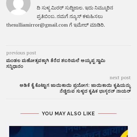
ದಿ ಸುಳ್ಯ ಮಿರರ್‌ ಸುದ್ದಿಜಾಲ. ಇದು ನಿಮ್ಮೂರಿನ
ಪ್ರತಿಬಿಂಬ. ನಮಗೆ ನ್ಯೂಸ್‌ ಕಳುಹಿಸಲು
thesulliamirror@gmail.com ಗೆ ಇಮೇಲ್ ಮಾಡಿರಿ.
previous post
ಮಂಡಲ ಮಹೋತ್ಸವಕ್ಕಾಗಿ ತೆರೆದ ಶಬರಿಮಲೆ ಅಯ್ಯಪ್ಪ ಸ್ವಾಮಿ
ಸನ್ನಿಧಾನಂ
next post
ಅಡಿಕೆ ಕೈ ಕೊಟ್ಟಾಗ ಜಾಯಿಕಾಯಿ ಪ್ರಯೋಗ: ಜಾಯಿಕಾಯಿ ಕೃಷಿಯನ್ನು
ನೆಚ್ಚಿರುವ ಸುಳ್ಯದ ಕೃಷಿಕ ಭಾಸ್ಕರನ್ ನಾಯರ್
YOU MAY ALSO LIKE