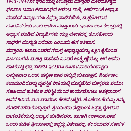
1943-1944ನೇ ಇಸವಿಯಲ್ಲಿ ಕೀರಿಕ್ಕಾಡು ಮಾಸ್ತರರ ದೂರದರ್ಶಿತ್ವದ
ಫಲವಾಗಿ ಬನಾರಿ ಕಲಾಸಂಘದ ಆರಂಭ.ನಾಟ್ಯ, ಅರ್ಥಗಾರಿಕೆ ಅಭ್ಯಾಸ
ಮಾಡುವ ವಿದ್ಯಾರ್ಥಿಗಳು ಶಿಸ್ತನ್ನು ಪಾಲಿಸಬೇಕು, ದುಶ್ಚಟಗಳಿಂದ
ದೂರವಿರಬೇಕು ಎಂಬ ಆದೇಶ ಮಾಸ್ತರರದು. ಇಂತಹ ಕಲಾ ಕೇಂದ್ರದಲ್ಲಿ
ಅಭ್ಯಾಸ ಮಾಡಿದ ವಿದ್ಯಾರ್ಥಿಗಳು ಯಕ್ಷ ಲೋಕದಲ್ಲಿ ಹೊಸತೊಂದು
ಸಾಧನೆಗೆ ಮುನ್ನುಡಿ ಬರೆದರು ಎಂಬುದು ಈಗ ಇತಿಹಾಸ.
ಮಾಸ್ತರರು ಕಲಾಮಂದಿರದ ಸಮಗ್ರ ಅಭಿವೃದ್ಧಿಯನ್ನು ಲಕ್ಷಿಸಿ ಕೈಗೊಂಡ
ನಿರ್ಣಯಗಳು ಮಹತ್ವ ವಾದುದು ಎಂದರೆ ಉತ್ಪ್ರೇಕ್ಷೆಯಲ್ಲ. ಆಗ ಅವರು
ಹಾಕಿಕೊಟ್ಟ ಭದ್ರ ತಳಹದಿ ಇಂದಿಗೂ ಕೂಡ ಬನಾರಿಯೆಂದಾಕ್ಷಣ
ಅದ್ಬುತವಾದ ಒಂದು ಧನ್ಯತಾ ಭಾವ ನಮ್ಮಲ್ಲಿ ಮೂಡುತ್ತದೆ. ದೀರ್ಘಕಾಲ
ಕಲಾಮಂದಿರವನ್ನು ವ್ಯವಸ್ಥಿತ ರೀತಿಯಲ್ಲಿ ಮುನ್ನಡೆಸಿದ ಮಾಸ್ತರರು ವಯೋ
ಸಹಜವಾದ ಪ್ರತಿಕೂಲ ಪರಿಸ್ಥಿತಿಯಿಂದ ಕಾರ್ಯವೆಸಗಲು ಅಶಕ್ತರಾದಾಗ
ಅವರ ಹಿರಿಯ ಮಗ ವನಮಾಲ ಕೇಶವ ಭಟ್ಟರು ಹೊಣೆಗಾರಿಕೆಯನ್ನು ತಮ್ಮ
ಹೆಗಲಿಗೆ ತೆಗೆದುಕೊಳ್ಳುತ್ತಾರೆ. ಶ್ರೀಯುತರು ನೆಲ್ಲಿಕುಂಜೆ ಜತ್ತಪ್ಪ ರೈಗಳಿಂದ
ಭಾಗವತಿಕೆಯನ್ನು ಅಭ್ಯಾಸ ಮಾಡಿದವರು. ಹಾಗಾಗಿ ಕಲಾಸಹಜವಾದ
ಒಂದು ತುಡಿತ ಶ್ರೀಯುತರಲ್ಲಿ ಇದ್ದದ್ದು ವಿಶೇಷವಲ್ಲ. ತಂದೆಯವರ ಸಕಾಲಿಕ