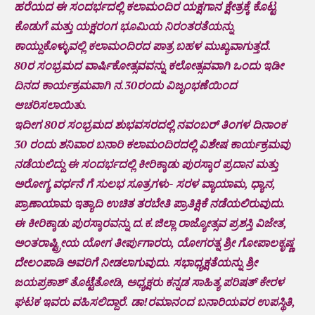
ಹರೆಯದ ಈ ಸಂದರ್ಭದಲ್ಲಿ ಕಲಾಮಂದಿರ ಯಕ್ಷಗಾನ ಕ್ಷೇತ್ರಕ್ಕೆ ಕೊಟ್ಟ
ಕೊಡುಗೆ ಮತ್ತು ಯಕ್ಷರಂಗ ಭೂಮಿಯ ನಿರಂತರತೆಯನ್ನು
ಕಾಯ್ದುಕೊಳ್ಳುವಲ್ಲಿ ಕಲಾಮಂದಿರದ ಪಾತ್ರ ಬಹಳ ಮುಖ್ಯವಾಗುತ್ತದೆ.
80ರ ಸಂಭ್ರಮದ ವಾರ್ಷಿಕೋತ್ಸವವನ್ನು ಕಲೋತ್ಸವವಾಗಿ ಒಂದು ಇಡೀ
ದಿನದ ಕಾರ್ಯಕ್ರಮವಾಗಿ ನ.30ರಂದು ವಿಜೃಂಭಣೆಯಿಂದ
ಆಚರಿಸಲಾಯಿತು.
ಇದೀಗ 80ರ ಸಂಭ್ರಮದ ಶುಭವಸರದಲ್ಲಿ ನವಂಬರ್ ತಿಂಗಳ ದಿನಾಂಕ
30 ರಂದು ಶನಿವಾರ ಬನಾರಿ ಕಲಾಮಂದಿರದಲ್ಲಿ ವಿಶೇಷ ಕಾರ್ಯಕ್ರಮವು
ನಡೆಯಲಿದ್ದು ಈ ಸಂದರ್ಭದಲ್ಲಿ ಕೀರಿಕ್ಕಾಡು ಪುರಸ್ಕಾರ ಪ್ರದಾನ ಮತ್ತು
ಅರೋಗ್ಯ ವರ್ಧನೆ ಗೆ ಸುಲಭ ಸೂತ್ರಗಳು- ಸರಳ ವ್ಯಾಯಾಮ, ಧ್ಯಾನ,
ಪ್ರಾಣಾಯಾಮ ಇತ್ಯಾದಿ ಉಚಿತ ತರಬೇತಿ ಪ್ರಾತಿಕ್ಷಿಕೆ ನಡೆಯಲಿರುವುದು.
ಈ ಕೀರಿಕ್ಕಾಡು ಪುರಸ್ಕಾರವನ್ನು ದ.ಕ.ಜಿಲ್ಲಾ ರಾಜ್ಯೋತ್ಸವ ಪ್ರಶಸ್ತಿ ವಿಜೇತ,
ಅಂತರಾಷ್ಟ್ರೀಯ ಯೋಗ ತೀರ್ಪುಗಾರರು, ಯೋಗರತ್ನ ಶ್ರೀ ಗೋಪಾಲಕೃಷ್ಣ
ದೇಲಂಪಾಡಿ ಅವರಿಗೆ ನೀಡಲಾಗುವುದು. ಸಭಾಧ್ಯಕ್ಷತೆಯನ್ನು ಶ್ರೀ
ಜಯಪ್ರಕಾಶ್ ತೊಟ್ಟೆತೋಡಿ, ಅಧ್ಯಕ್ಷರು ಕನ್ನಡ ಸಾಹಿತ್ಯ ಪರಿಷತ್ ಕೇರಳ
ಘಟಕ ಇವರು ವಹಿಸಲಿದ್ದಾರೆ. ಡಾ!ರಮಾನಂದ ಬನಾರಿಯವರ ಉಪಸ್ಥಿತಿ,