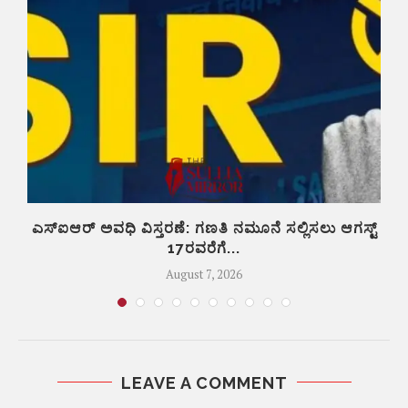
ಎಸ್‌ಐಆರ್‌ ಅವಧಿ ವಿಸ್ತರಣೆ: ಗಣತಿ ನಮೂನೆ ಸಲ್ಲಿಸಲು ಆಗಸ್ಟ್‌
17ರವರೆಗೆ...
August 7, 2026
LEAVE A COMMENT