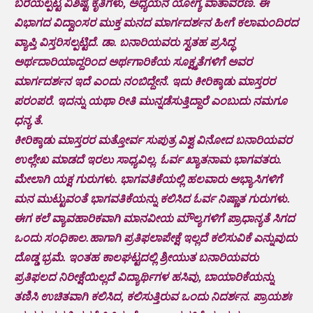
ಬರೆಯಲ್ಪಟ್ಟ ವಿಶಿಷ್ಟ ಕೃತಿಗಳು, ಅಧ್ಯಯನ ಯೋಗ್ಯ ವಾತಾವರಣ. ಈ
ವಿಭಾಗದ ವಿದ್ವಾಂಸರ ಮುಕ್ತ ಮನದ ಮಾರ್ಗದರ್ಶನ ಹೀಗೆ ಕಲಾಮಂದಿರದ
ವ್ಯಾಪ್ತಿ ವಿಸ್ತರಿಸಲ್ಪಟ್ಟಿದೆ. ಡಾ. ಬನಾರಿಯವರು ಸ್ವತಹ ಪ್ರಸಿದ್ಧ
ಅರ್ಥದಾರಿಯಾದ್ದರಿಂದ ಅರ್ಥಗಾರಿಕೆಯ ಸೂಕ್ಷ್ಮತೆಗಳಿಗೆ ಅವರ
ಮಾರ್ಗದರ್ಶನ ಇದೆ ಎಂದು ನಂಬಿದ್ದೇನೆ. ಇದು ಕೀರಿಕ್ಕಾಡು ಮಾಸ್ತರರ
ಪರಂಪರೆ. ಇದನ್ನು ಯಥಾ ರೀತಿ ಮುನ್ನಡೆಸುತ್ತಿದ್ದಾರೆ ಎಂಬುದು ನಮಗೂ
ಧನ್ಯ ತೆ.
ಕೀರಿಕ್ಕಾಡು ಮಾಸ್ತರರ ಮತ್ತೋರ್ವ ಸುಪುತ್ರ ವಿಶ್ವ ವಿನೋದ ಬನಾರಿಯವರ
ಉಲ್ಲೇಖ ಮಾಡದೆ ಇರಲು ಸಾಧ್ಯವಿಲ್ಲ. ಓರ್ವ ಖ್ಯಾತನಾಮ ಭಾಗವತರು.
ಮೇಲಾಗಿ ಯಕ್ಷ ಗುರುಗಳು. ಭಾಗವತಿಕೆಯಲ್ಲಿ ಹಲವಾರು ಅಭ್ಯಾಸಿಗಳಿಗೆ
ಮನ ಮುಟ್ಟುವಂತೆ ಭಾಗವತಿಕೆಯನ್ನು ಕಲಿಸಿದ ಓರ್ವ ನಿಷ್ಣಾತ ಗುರುಗಳು.
ಈಗ ಕಲೆ ವ್ಯಾವಹಾರಿಕವಾಗಿ ಮಾನವೀಯ ಮೌಲ್ಯಗಳಿಗೆ ಪ್ರಾಧಾನ್ಯತೆ ಸಿಗದ
ಒಂದು ಸಂಧಿಕಾಲ.ಹಾಗಾಗಿ ಪ್ರತಿಫಲಾಪೇಕ್ಷೆ ಇಲ್ಲದೆ ಕಲಿಸುವಿಕೆ ಎನ್ನುವುದು
ದೊಡ್ಡ ಭ್ರಮೆ. ಇಂತಹ ಕಾಲಘಟ್ಟದಲ್ಲಿ ಶ್ರೀಯುತ ಬನಾರಿಯವರು
ಪ್ರತಿಫಲದ ನಿರೀಕ್ಷೆಯಿಲ್ಲದೆ ವಿದ್ಯಾರ್ಥಿಗಳ ಹಸಿವು, ಬಾಯಾರಿಕೆಯನ್ನು
ತಣಿಸಿ ಉಚಿತವಾಗಿ ಕಲಿಸಿದ, ಕಲಿಸುತ್ತಿರುವ ಒಂದು ನಿದರ್ಶನ. ಪ್ರಾಯಶಃ