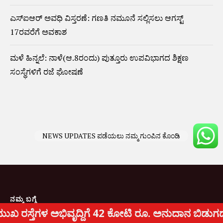
ಎಸ್‌ಐಆರ್‌ ಅವಧಿ ವಿಸ್ತರಣೆ: ಗಣತಿ ನಮೂನೆ ಸಲ್ಲಿಸಲು ಆಗಸ್ಟ್‌
17ರವರೆಗೆ ಅವಕಾಶ
ಮಳೆ ಹಿನ್ನಲೆ: ನಾಳೆ(ಆ.8ರಂದು) ಪುತ್ತೂರು ಉಪವಿಭಾಗದ ಶಿಕ್ಷಣ
ಸಂಸ್ಥೆಗಳಿಗೆ ರಜೆ ಘೋಷಣೆ
NEWS UPDATES ಪಡೆಯಲು ನಮ್ಮ ಗುಂಪಿನ ಕೊಂಡಿ
ನಮ್ಮ ಬಗ್ಗೆ
 42 ಕೋಟಿ ರೂ. ಅನುದಾನ ಬಿಡುಗಡೆ: ಸಂಸದ ಕ್ಯಾ. ಚೌಟ: ಸುಳ್ಯ ತ