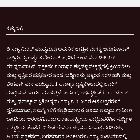
ನಮ್ಮ ಬಗ್ಗೆ
ದಿ ಸುಳ್ಯ ಮಿರರ್ ಮಾಧ್ಯಮವು ಆಧುನಿಕ ಜಗತ್ತಿನ ವೇಗಕ್ಕೆ ಅನುಗುಣವಾಗಿ
ಸುದ್ದಿಗಳನ್ನು ಅತ್ಯಂತ ವೇಗವಾಗಿ ಜನರಿಗೆ ತಲುಪಿಸುವ ಡಿಜಿಟಲ್
ಮಾಧ್ಯಮವಾಗಿದೆ. ಪತ್ರಕರ್ತ ಗಂಗಾಧರ ಕಲ್ಲಪಳ್ಳಿ ನೇತೃತ್ವದಲ್ಲಿ ಕ್ರಿಯಾಶೀಲ
ಮತ್ತು ವೃತ್ತಿಪರ ಪತ್ರಕರ್ತರ ತಂಡ ಸುದ್ದಿಗಳನ್ನು ಅತ್ಯಂತ ಸರಳವಾಗಿ ಮತ್ತು
ವೇಗವಾಗಿ ಮನ ಮುಟ್ಟುವಂತೆ ಧನಾತ್ಮಕ ದೃಷ್ಠಿಕೋನದಲ್ಲಿ ಜನರಿಗೆ
ಮುಟ್ಟಿಸುವ ಕಾರ್ಯ ಮಾಡುತ್ತಿದೆ. ಜನಪರ, ಅಭಿವೃದ್ಧಿ ಪರ, ಪಾರದರ್ಶಕ
ಮತ್ತು ಧನಾತ್ಮಕ ಪತ್ರಿಕೋದ್ಯಮ ನಮ್ಮ ಗುರಿ. ಜನರ ಆಶೋತ್ತರಗಳಿಗೆ
ಧ್ವನಿಯಾಗುವ, ಸಮಸ್ಯೆಗಳಿಗೆ ಕನ್ನಡಿಯಾಗುವ ಆಶಯ ನಮ್ಮದು.ಗ್ರಾಮೀಣ
ಭಾಗದಿಂದ ಆರಂಭಗೊಂಡು ಅಂತಾರಾಷ್ಟ್ರೀಯ ಮಟ್ಟದವರೆಗಿನ ಸುದ್ದಿಗಳ
ಸಮೃದ್ಧಿಯ ಜೊತೆಗೆ, ವಿಶೇಷ ಲೇಖನಗಳು,ಮಾನವಸಾಕ್ತ ವರದಿಗಳು,
ಹಿರಿಯ ಪತ್ರಕರ್ತರ, ಬರಹಗಾರರ ಅಂಕಣಗಳು ನಮ್ಮ ಮೀಡಿಯಾದಲ್ಲಿ