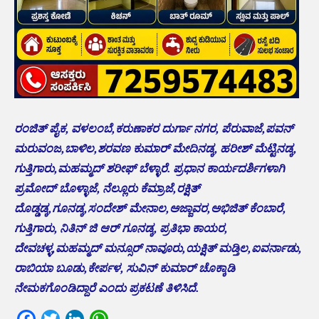
ರಂಜಿತ್ ಪೈಕ, ವಳಲಂಬೆ,ಕರುಣಾಕರ ದುರ್ಗಾ ನಗರ, ಪೆರುವಾಜೆ,ಪವನ್
ಮರುವಂಜ,ಬಾಳಿಲ,ಶರವಣ ಕುಮಾರ್ ಮೇದಿನಡ್ಕ, ಹರೀಶ್ ಮೆಟ್ಟಿನಡ್ಕ,
ಗುತ್ತಿಗಾರು,ಮಹಮ್ಮದ್ ಶರೀಫ್ ಬೆಳ್ಳಾರೆ. ಪ್ರಧಾನ ಕಾರ್ಯದರ್ಶಿಗಳಾಗಿ
ಪ್ರಮೋದ್ ಬೊಳ್ಳಾಜೆ, ನೆಲ್ಲೂರು ಕೆಮ್ರಾಜೆ,ರಕ್ಷಿತ್
ದೊಡ್ಡಡ್ಕ,ಗೂನಡ್ಕ,ಸಂದೇಶ್ ಮೇನಾಲ,ಅಜ್ಜಾವರ,ಅಭಿಜಿತ್ ಕೆಂಬಾರೆ,
ಗುತ್ತಿಗಾರು, ನಿತಿನ್ ಜಿ ಆರ್ ಗೂನಡ್ಕ, ಪ್ರತಿಭಾ ಕಾಯರ,
ದೇವಚಳ್ಳ,ಮಹಮ್ಮದ್ ಮನ್ಸೂರ್ ನಾವೂರು,ಯಕ್ಷಿತ್ ಮಡ್ತಿಲ,ಐವರ್ನಾಡು,
ರಾಬಿಯಾ ಬೂಡು,ಕೇರ್ಪಳ, ಸುವಿನ್ ಕುಮಾರ್ ಚೊಕ್ಕಾಡಿ
ನೇಮಕಗೊಂಡಿದ್ದಾರೆ ಎಂದು ಪ್ರಕಟಣೆ ತಿಳಿಸಿದೆ.