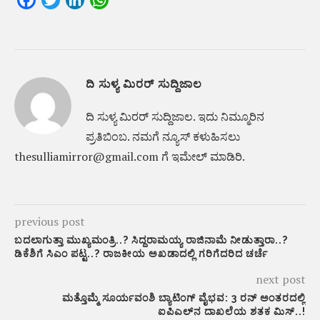
Facebook
Twitter
LinkedIn
WhatsApp
ದಿ ಸುಳ್ಯ ಮಿರರ್ ಸುದ್ದಿಜಾಲ
ದಿ ಸುಳ್ಯ ಮಿರರ್‌ ಸುದ್ದಿಜಾಲ. ಇದು ನಿಮ್ಮೂರಿನ
ಪ್ರತಿಬಿಂಬ. ನಮಗೆ ನ್ಯೂಸ್‌ ಕಳುಹಿಸಲು
thesulliamirror@gmail.com ಗೆ ಇಮೇಲ್ ಮಾಡಿರಿ.
previous post
ಬದಲಾಗುತ್ತಾ ಮುಖ್ಯಮಂತ್ರಿ..? ಸಿದ್ದರಾಮಯ್ಯ ರಾಜಿನಾಮೆ ನೀಡುತ್ತಾರಾ..?
ಡಿಕೆಶಿಗೆ ಸಿಎಂ ಪಟ್ಟ..? ರಾಜಕೀಯ ಅಖಡಾದಲ್ಲಿ ಗರಿಗೆದರಿದ ಚರ್ಚೆ
next post
ಮತ್ತೊಮ್ಮೆ ಸೂರ್ಯವಂಶಿ ಬ್ಯಾಟಿಂಗ್ ವೈಭವ: 3 ರನ್ ಅಂತರದಲ್ಲಿ
ಐಪಿಎಲ್‌ನ ದಾಖಲೆಯ ಶತಕ ಮಿಸ್..!