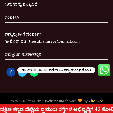
ಓದುಗರನ್ನು ಮುಟ್ಟಲಿದೆ.
ಸಂಪರ್ಕಿಸಿ
ನಮ್ಮನ್ನು ಹೀಗೆ ಸಂಪರ್ಕಿಸಿ:
ಇ-
ಮೇಲ್ ಐಡಿ:
thesulliamirror@gmail.com
ನಮ್ಮೊಂದಿಗೆ ಸಂಪರ್ಕದಲ್ಲಿರಿ
NEWS UPDATES ಪಡೆಯಲು ನಮ್ಮ ಗುಂಪಿನ ಕೊಂಡಿ
2026 - Sullia Mirror. Website made with
by
The Web
People
.
್ರಮುಖ ರಸ್ತೆಗಳ ಅಭಿವೃದ್ದಿಗೆ 42 ಕೋಟಿ ರೂ. ಅನುದಾನ ಬಿಡುಗಡೆ