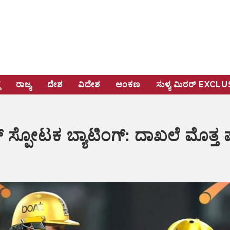
ೆ
ರಾಜ್ಯ
ದೇಶ
ವಿದೇಶ
ಅಂಕಣ
ಸುಳ್ಯ ಮಿರರ್‌ EXCL
್ ಸ್ಪೋಟಕ ಬ್ಯಾಟಿಂಗ್: ದಾಖಲೆ ಮೊತ್ತ ಪ