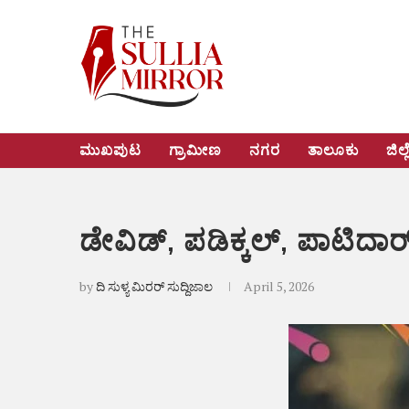
ಮುಖಪುಟ
ಗ್ರಾಮೀಣ
ನಗರ
ತಾಲೂಕು
ಜಿಲ್ಲ
ಡೇವಿಡ್, ಪಡಿಕ್ಕಲ್, ಪಾಟಿದಾರ
by
ದಿ ಸುಳ್ಯ ಮಿರರ್ ಸುದ್ದಿಜಾಲ
April 5, 2026