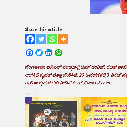
Share this article
Facebook
Twitter
LinkedIn
WhatsApp
ಬೆಂಗಳೂರು: ಐಪಿಎಲ್ ಪಂದ್ಯದಲ್ಲಿ ಟಿಮ್ ಡೇವಿಡ್, ರಜತ್ ಪಾಟಿ
ಆರ್‌ಸಿಬಿ ಬೃಹತ್ ಮೊತ್ತ ಪೇರಿಸಿದೆ. 20 ಓವರ್‌ಗಳಲ್ಲಿ 3 ವಿಕೆಟ್ ನಷ್ಟ
ರನ್‌ಗಳ ಬೃಹತ್ ಗುರಿ ನೀಡಿದೆ.ಟಾಸ್ ಸೋತು ಮೊದಲು
Advertisement