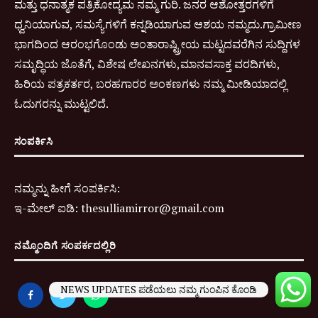
ಮತ್ತು ಧನಾತ್ಮಕ ಪತ್ರಿಕೋದ್ಯಮ ನಮ್ಮ ಗುರಿ. ಜನರ ಆಶೋತ್ತರಗಳಿಗೆ
ಧ್ವನಿಯಾಗುವ, ಸಮಸ್ಯೆಗಳಿಗೆ ಕನ್ನಡಿಯಾಗುವ ಆಶಯ ನಮ್ಮದು.ಗ್ರಾಮೀಣ
ಭಾಗದಿಂದ ಆರಂಭಗೊಂಡು ಅಂತಾರಾಷ್ಟ್ರೀಯ ಮಟ್ಟದವರೆಗಿನ ಸುದ್ದಿಗಳ
ಸಮೃದ್ಧಿಯ ಜೊತೆಗೆ, ವಿಶೇಷ ಲೇಖನಗಳು,ಮಾನವಸಾಕ್ತ ವರದಿಗಳು,
ಹಿರಿಯ ಪತ್ರಕರ್ತರ, ಬರಹಗಾರರ ಅಂಕಣಗಳು ನಮ್ಮ ಮೀಡಿಯಾದಲ್ಲಿ
ಓದುಗರನ್ನು ಮುಟ್ಟಲಿದೆ.
ಸಂಪರ್ಕಿಸಿ
ನಮ್ಮನ್ನು ಹೀಗೆ ಸಂಪರ್ಕಿಸಿ:
ಇ-
ಮೇಲ್ ಐಡಿ:
thesulliamirror@gmail.com
ನಮ್ಮೊಂದಿಗೆ ಸಂಪರ್ಕದಲ್ಲಿರಿ
NEWS UPDATES ಪಡೆಯಲು ನಮ್ಮ ಗುಂಪಿನ ಕೊಂಡಿ