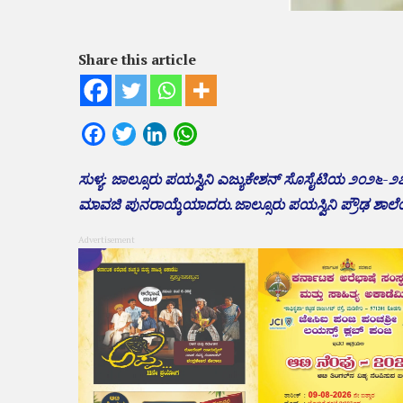
Share this article
Facebook
Twitter
LinkedIn
WhatsApp
ಸುಳ್ಯ: ಜಾಲ್ಸೂರು ಪಯಸ್ವಿನಿ ಎಜ್ಯುಕೇಶನ್ ಸೊಸೈಟಿಯ ೨೦೨೬-
ಮಾವಜಿ ಪುನರಾಯ್ಕೆಯಾದರು.ಜಾಲ್ಸೂರು ಪಯಸ್ವಿನಿ ಪ್ರೌಢ ಶಾಲೆಯಲ್
Advertisement