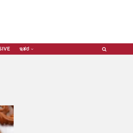
USIVE
ಇತರ