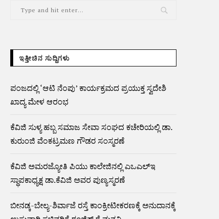
ಇತ್ತೀಚಿನ ಸುದ್ದಿಗಳು
ಪಂಜದಲ್ಲಿ ‘ಆಟಿ ನೆಂಪು’ ಕಾರ್ಯಕ್ರಮದ ಪ್ರಯುಕ್ತ ಸ್ವದೇಶಿ
ಖಾದ್ಯ ಮೇಳ ಆರಂಭ
ಕೆವಿಜಿ ಸುಳ್ಯ ಹಬ್ಬ ಸಮಾಜ ಸೇವಾ ಸಂಘದ ಕಚೇರಿಯಲ್ಲಿ ಡಾ.
ಕುರುಂಜಿ ವೆಂಕಟ್ರಮಣ ಗೌಡರ ಸಂಸ್ಮರಣೆ
ಕೆವಿಜಿ ಅಮರಜ್ಯೋತಿ ಪಿಯು ಕಾಲೇಜಿನಲ್ಲಿ ಎಒಎಲ್ಇ
ಸ್ಥಾಪಕಾಧ್ಯಕ್ಷ ಡಾ.ಕೆವಿಜಿ ಅವರ ಪುಣ್ಯಸ್ಮರಣೆ
ಬೀನಡ್ಕ-ಬೇಲ್ಯ-ಶಿರ್ವಾಜೆ ರಸ್ತೆ ಕಾಂಕ್ರೀಟೀಕರಣಕ್ಕೆ ಅನುದಾನಕ್ಕೆ