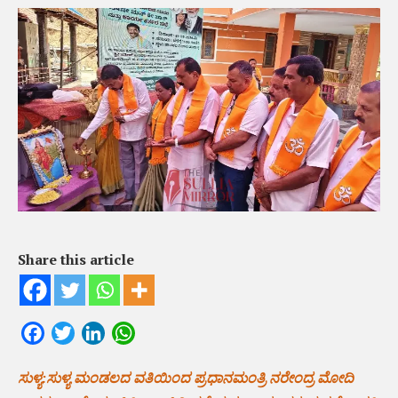
Share this article
Facebook
Twitter
LinkedIn
WhatsApp
ಸುಳ್ಯ:ಸುಳ್ಯ ಮಂಡಲದ ವತಿಯಿಂದ ಪ್ರಧಾನಮಂತ್ರಿ ನರೇಂದ್ರ ಮೋದಿ