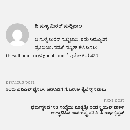
ದಿ ಸುಳ್ಯ ಮಿರರ್ ಸುದ್ದಿಜಾಲ
ದಿ ಸುಳ್ಯ ಮಿರರ್‌ ಸುದ್ದಿಜಾಲ. ಇದು ನಿಮ್ಮೂರಿನ
ಪ್ರತಿಬಿಂಬ. ನಮಗೆ ನ್ಯೂಸ್‌ ಕಳುಹಿಸಲು
thesulliamirror@gmail.com ಗೆ ಇಮೇಲ್ ಮಾಡಿರಿ.
previous post
ಇಂದು ಐಪಿಎಲ್ ಫೈನಲ್: ಆರ್‌ಸಿಬಿಗೆ ಗುಜರಾತ್ ಟೈಟನ್ಸ್ ಸವಾಲು
next post
ಧರ್ಮಸ್ಥಳದ ‘ಸಿರಿ’ಸಂಸ್ಥೆಯ ಮಾತೃಶ್ರೀ ಇಂಡಸ್ಟ್ರಿಯಲ್ ಪಾರ್ಕ್
ಉದ್ಘಾಟಿಸಿದ ಉಪರಾಷ್ಟ್ರಪತಿ ಸಿ.ಪಿ.ರಾಧಾಕೃಷ್ಣನ್