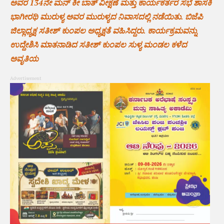
ಅವರ 134ನೇ ಮನ್ ಕೀ ಬಾತ್ ವೀಕ್ಷಣೆ ಮತ್ತು ಕಾರ್ಯಕರ್ತರ ಸಭೆ ಶಾಸಕಿ
ಭಾಗೀರಥಿ ಮುರುಳ್ಯ ಅವರ ಮುರುಳ್ಯದ ನಿವಾಸದಲ್ಲಿ ನಡೆಯಿತು. ಬಿಜೆಪಿ
ಜಿಲ್ಲಾಧ್ಯಕ್ಷ ಸತೀಶ್ ಕುಂಪಲ ಅಧ್ಯಕ್ಷತೆ ವಹಿಸಿದ್ದರು. ಕಾರ್ಯಕ್ರಮವನ್ನು
ಉದ್ದೇಶಿಸಿ ಮಾತನಾಡಿದ ಸತೀಶ್ ಕುಂಪಲ ಸುಳ್ಯ ಮಂಡಲ ಕಳೆದ
ಅವೃತಿಯ
Advertisement