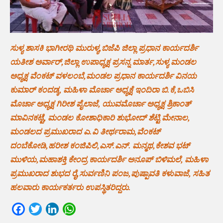
ಸುಳ್ಯ ಶಾಸಕಿ ಭಾಗೀರಥಿ ಮುರುಳ್ಯ,ಬಿಜೆಪಿ ಜಿಲ್ಲಾ ಪ್ರಧಾನ ಕಾರ್ಯದರ್ಶಿ
ಯತೀಶ ಅರ್ವಾರ್,ಜಿಲ್ಲಾ ಉಪಾಧ್ಯಕ್ಷ ಪ್ರಸನ್ನ ಮಾರ್ತ,ಸುಳ್ಯ ಮಂಡಲ
ಅಧ್ಯಕ್ಷ ವೆಂಕಟ್ ವಳಲಂಬೆ,ಮಂಡಲ‌ ಪ್ರಧಾನ ಕಾರ್ಯದರ್ಶಿ ವಿನಯ
ಕುಮಾರ್ ಕಂದಡ್ಕ, ಮಹಿಳಾ ಮೊರ್ಚಾ ಅಧ್ಯಕ್ಷೆ ಇಂದಿರಾ ಬಿ.ಕೆ,ಒಬಿಸಿ
ಮೊರ್ಚಾ ಅಧ್ಯಕ್ಷ ಗಿರೀಶ ಪೈಲಾಜೆ, ಯುವಮೊರ್ಚಾ ಅಧ್ಯಕ್ಷ ಶ್ರಿಕಾಂತ್
ಮಾವಿನಕಟ್ಟೆ, ಮಂಡಲ ಕೋಶಾಧಿಕಾರಿ ಶುಭೋದ್ ಶೆಟ್ಟಿ ಮೇನಾಲ,
ಮಂಡಲದ ಪ್ರಮುಖರಾದ ಎ.ವಿ ತೀರ್ಥರಾಮ,ವೆಂಕಟ್
ದಂಬೆಕೋಡಿ,ಹರೀಶ ಕಂಜಿಪಿಲಿ,ಎಸ್.ಎನ್. ಮನ್ಮಥ,ಕೇಶವ ಭಟ್
ಮುಳಿಯ,ಮಹಾಶಕ್ತಿ ಕೇಂದ್ರ ಕಾರ್ಯದರ್ಶಿ ಅನೂಪ್ ಬಿಳಿಮಲೆ, ಮಹಿಳಾ
ಪ್ರಮುಖರಾದ ಶುಭದ ರೈ,ಸುರ್ವಣಿನಿ ಪಂಜ,ಪುಷ್ಪಾವತಿ ಕಳುವಾಜೆ, ಸಹಿತ
ಹಲವಾರು ಕಾರ್ಯಕರ್ತರು ಉಪಸ್ಥಿತರಿದ್ದರು.
Facebook
Twitter
LinkedIn
WhatsApp