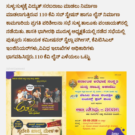
ಸುಳ್ಯ:ಸುಳ್ಯಕ್ಕೆ ವಿದ್ಯುತ್ ಸರಬರಾಜು ಮಾಡಲು ನಿರ್ಮಾಣ
ಮಾಡಲಾಗುತ್ತಿರುವ 110 ಕೆವಿ ಸಬ್ ಸ್ಟೇಷನ್ ಹಾಗೂ ಲೈನ್ ನಿರ್ಮಾಣ
ಕಾಮಗಾರಿಯ ಪ್ರಗತಿ ಪರಿಶೀಲನಾ ಸಭೆ ಸುಳ್ಯ ತಾಲೂಕು ಪಂಚಾಯತ್‌ನಲ್ಲಿ
ನಡೆಯಿತು. ಶಾಸಕಿ ಭಾಗೀರಥಿ ಮುರುಳ್ಯ ಅಧ್ಯಕ್ಷತೆಯಲ್ಲಿ ನಡೆದ ಸಭೆಯಲ್ಲಿ
ಪುತ್ತೂರು ಸಹಾಯಕ ಕಮೀಷನರ್ ಸ್ಟೆಲ್ಲಾ ವರ್ಗೀಸ್, ಕೆಪಿಟಿಸಿಎಲ್
ಇಂಜಿನಿಯರ್‌ಗಳು,ವಿವಿಧ ಇಲಾಖೆಗಳ ಅಧಿಕಾರಿಗಳು
ಭಾಗವಹಿಸಿದ್ದರು.110 ಕೆವಿ ಲೈನ್ ಎಳೆಯಲು ಒಟ್ಟು
Advertisement