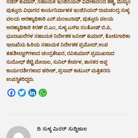
ಸಚಿನ್ ಕುಮಾರ್, ಸಹಾಯಕ ಇಂಜಿನಿಯರ್ ವಿವೇಕಾನಂದ ಶೆಣೈ, ಮೆಸ್ಕಾಂ
ಪುತ್ತೂರು ವಿಭಾಗದ ಕಾರ್ಯನಿರ್ವಾಹಕ ಇಂಜಿನಿಯರ್ ರಾಮಚಂದ್ರ ಸುಳ್ಯ
ವಲಯ ಅರಣ್ಯಾಧಿಕಾರಿ ಎನ್.ಮಂಜುನಾಥ್, ಪುತ್ತೂರು ವಲಯ
ಅರಣ್ಯಾಧಿಕಾರಿ ಕಿರಣ್ ಬಿ.ಎಂ, ಸುಳ್ಯ ಎಸ್ಐ ಸಂತೋಷ್ ಬಿ.ಪಿ,
ಭೂದಾಖಲೆಗಳ ಸಹಾಯಕ ನಿರ್ದೇಶಕ ಜನೀಶ್ ಕುಮಾರ್, ತೋಟಗಾರಿಕಾ
ಇಲಾಖೆಯ ಹಿರಿಯ ಸಹಾಯಕ ನಿರ್ದೇಶಕ ಪ್ರಮೋದ್,ಉಪ
ತಹಶೀಲ್ದಾರ್‌ಗಳಾದ ಚಂದ್ರಶೇಖರ, ರವಿಕುಮಾರ್ ಪ್ರಮುಖರಾದ
ಸುಬೋಧ್ ಶೆಟ್ಟಿ ಮೇನಾಲ, ಸುನಿಲ್ ಕೇರ್ಪಳ, ಶಾಸಕರ ಆಪ್ತ
ಕಾರ್ಯದರ್ಶಿಗಳಾದ ಹರೀಶ್, ಪ್ರಸಾದ್ ಕಾಟೂರ್ ಮತ್ತಿತರರು
ಉಪಸ್ಥಿತರಿದ್ದರು.
Facebook
Twitter
LinkedIn
WhatsApp
ದಿ ಸುಳ್ಯ ಮಿರರ್ ಸುದ್ದಿಜಾಲ