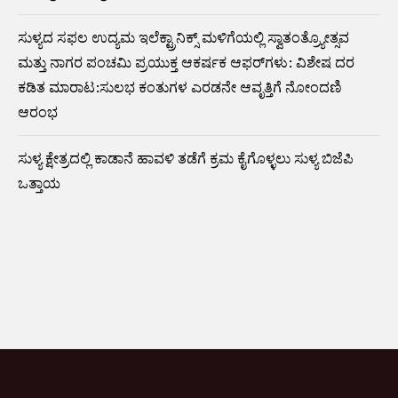
ಸುಳ್ಯದ ಸಫಲ ಉದ್ಯಮ ಇಲೆಕ್ಟ್ರಾನಿಕ್ಸ್ ಮಳಿಗೆಯಲ್ಲಿ ಸ್ವಾತಂತ್ರ್ಯೋತ್ಸವ
ಮತ್ತು ನಾಗರ ಪಂಚಮಿ ಪ್ರಯುಕ್ತ ಆಕರ್ಷಕ ಆಫರ್‌ಗಳು: ವಿಶೇಷ ದರ
ಕಡಿತ ಮಾರಾಟ:ಸುಲಭ ಕಂತುಗಳ ಎರಡನೇ ಆವೃತ್ತಿಗೆ ನೋಂದಣಿ
ಆರಂಭ
ಸುಳ್ಯ ಕ್ಷೇತ್ರದಲ್ಲಿ ಕಾಡಾನೆ ಹಾವಳಿ ತಡೆಗೆ ಕ್ರಮ ಕೈಗೊಳ್ಳಲು ಸುಳ್ಯ ಬಿಜೆಪಿ
ಒತ್ತಾಯ