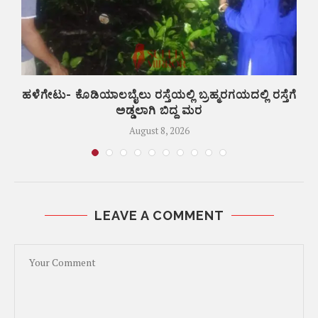
ಣ
ಹಳೆಗೇಟು- ಕೊಡಿಯಾಲಬೈಲು ರಸ್ತೆಯಲ್ಲಿ ಬ್ರಹ್ಮರಗಯದಲ್ಲಿ ರಸ್ತೆಗೆ
ಕ
ಅಡ್ಡಲಾಗಿ ಬಿದ್ದ ಮರ
August 8, 2026
LEAVE A COMMENT