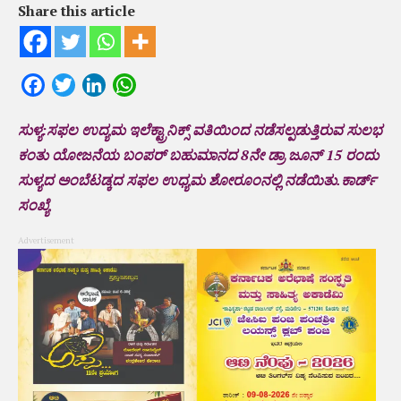
Share this article
Facebook
Twitter
LinkedIn
WhatsApp
ಸುಳ್ಯ:ಸಫಲ ಉದ್ಯಮ ಇಲೆಕ್ಟ್ರಾನಿಕ್ಸ್ ವತಿಯಿಂದ ನಡೆಸಲ್ಪಡುತ್ತಿರುವ ಸುಲಭ
ಕಂತು ಯೋಜನೆಯ ಬಂಪರ್ ಬಹುಮಾನದ 8ನೇ ಡ್ರಾ ಜೂನ್ 15 ರಂದು
ಸುಳ್ಯದ ಅಂಬೆಟಡ್ಕದ ಸಫಲ ಉಧ್ಯಮ ಶೋರೂಂನಲ್ಲಿ ನಡೆಯಿತು.ಕಾರ್ಡ್
ಸಂಖ್ಯೆ
Advertisement