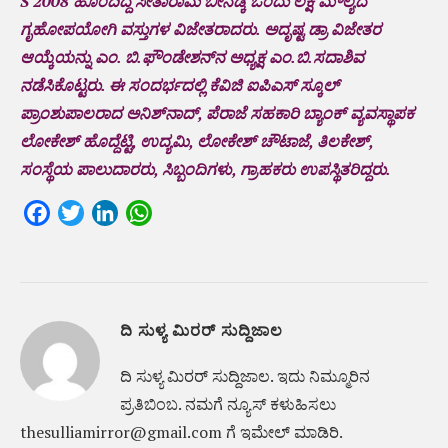
S 2008 ಹೊಂದಿದ್ದ ಸೀತಾರಾಮ ಬೀನಡ್ಕ ಒಂದು ಲಕ್ಷ ಮೌಲ್ಯದ
ಗೃಹೋಪಯೋಗಿ ವಸ್ತುಗಳ ವಿಜೇತರಾದರು. ಅದೃಷ್ಟ ಡ್ರಾ ವಿಜೇತರ
ಆಯ್ಕೆಯನ್ನು ಎಂ. ಬಿ.ಫೌಂಡೇಶನ್‌ನ ಅಧ್ಯಕ್ಷ ಎಂ.ಬಿ.ಸದಾಶಿವ
ನಡೆಸಿಕೊಟ್ಟರು. ಈ ಸಂದರ್ಭದಲ್ಲಿ ಕೆವಿಜಿ ಐಪಿಎಸ್ ಸ್ಕೂಲ್
ಪ್ರಾಂಶುಪಾಲರಾದ ಅನಿಶ್‌ನಾದ್, ಪೆರಾಜೆ ಸಹಕಾರಿ ಬ್ಯಾಂಕ್ ವ್ಯವಸ್ಥಾಪಕ
ಲೋಕೇಶ್ ಹೊದ್ದೆಟ್ಟಿ, ಉದ್ಯಮಿ, ಲೋಕೇಶ್ ಚೌಟಾಜೆ, ತಿಲಕೇಶ್,
ಸಂಸ್ಥೆಯ ಪಾಲುದಾರರು, ಸಿಬ್ಬಂದಿಗಳು, ಗ್ರಾಹಕರು ಉಪಸ್ಥಿತರಿದ್ದರು.
Facebook
Twitter
LinkedIn
WhatsApp
ದಿ ಸುಳ್ಯ ಮಿರರ್ ಸುದ್ದಿಜಾಲ
ದಿ ಸುಳ್ಯ ಮಿರರ್‌ ಸುದ್ದಿಜಾಲ. ಇದು ನಿಮ್ಮೂರಿನ
ಪ್ರತಿಬಿಂಬ. ನಮಗೆ ನ್ಯೂಸ್‌ ಕಳುಹಿಸಲು
thesulliamirror@gmail.com ಗೆ ಇಮೇಲ್ ಮಾಡಿರಿ.