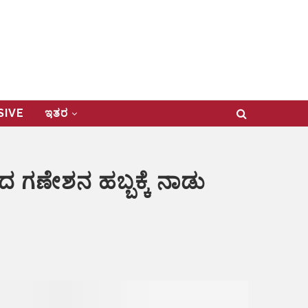
USIVE
ಇತರ
ದ ಗಣೇಶನ ಹಬ್ಬಕ್ಕೆ ನಾಡು