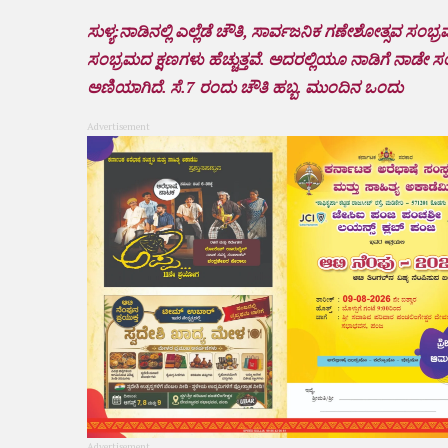
ಸುಳ್ಯ:ನಾಡಿನಲ್ಲಿ ಎಲ್ಲೆಡೆ ಚೌತಿ, ಸಾರ್ವಜನಿಕ ಗಣೇಶೋತ್ಸವ ಸಂಭ
ಸಂಭ್ರಮದ ಕ್ಷಣಗಳು ಹೆಚ್ಚುತ್ತವೆ. ಅದರಲ್ಲಿಯೂ ನಾಡಿಗೆ ನಾಡೇ
ಅಣಿಯಾಗಿದೆ. ಸೆ.7 ರಂದು ಚೌತಿ ಹಬ್ಬ. ಮುಂದಿನ ಒಂದು
Advertisement
Advertisement