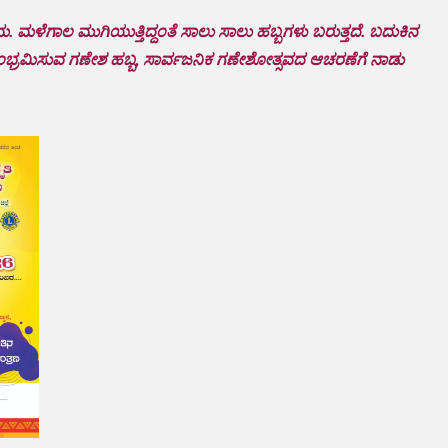
್ರಮ. ಮಳೆಗಾಲ ಮುಗಿಯುತ್ತಿದ್ದಂತೆ ಸಾಲು ಸಾಲು ಹಬ್ಬಗಳು ಬರುತ್ತದೆ. ಬದುಕಿನ
 ಸಂಭ್ರಮಿಸುವ ಗಣೇಶ ಹಬ್ಬ, ಸಾರ್ವಜನಿಕ ಗಣೇಶೋತ್ಸವದ ಆಚರಣೆಗೆ ನಾಡು