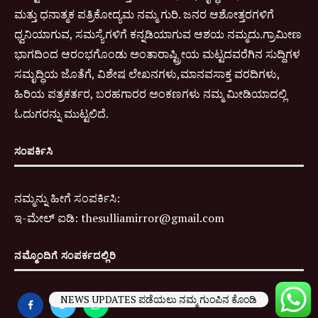
ಮತ್ತು ಧನಾತ್ಮಕ ಪತ್ರಿಕೋದ್ಯಮ ನಮ್ಮ ಗುರಿ. ಜನರ ಆಶೋತ್ತರಗಳಿಗೆ
ಧ್ವನಿಯಾಗುವ, ಸಮಸ್ಯೆಗಳಿಗೆ ಕನ್ನಡಿಯಾಗುವ ಆಶಯ ನಮ್ಮದು.ಗ್ರಾಮೀಣ
ಭಾಗದಿಂದ ಆರಂಭಗೊಂಡು ಅಂತಾರಾಷ್ಟ್ರೀಯ ಮಟ್ಟದವರೆಗಿನ ಸುದ್ದಿಗಳ
ಸಮೃದ್ಧಿಯ ಜೊತೆಗೆ, ವಿಶೇಷ ಲೇಖನಗಳು,ಮಾನವಸಾಕ್ತ ವರದಿಗಳು,
ಹಿರಿಯ ಪತ್ರಕರ್ತರ, ಬರಹಗಾರರ ಅಂಕಣಗಳು ನಮ್ಮ ಮೀಡಿಯಾದಲ್ಲಿ
ಓದುಗರನ್ನು ಮುಟ್ಟಲಿದೆ.
ಸಂಪರ್ಕಿಸಿ
ನಮ್ಮನ್ನು ಹೀಗೆ ಸಂಪರ್ಕಿಸಿ:
ಇ-
ಮೇಲ್ ಐಡಿ:
thesulliamirror@gmail.com
ನಮ್ಮೊಂದಿಗೆ ಸಂಪರ್ಕದಲ್ಲಿರಿ
NEWS UPDATES ಪಡೆಯಲು ನಮ್ಮ ಗುಂಪಿನ ಕೊಂಡಿ