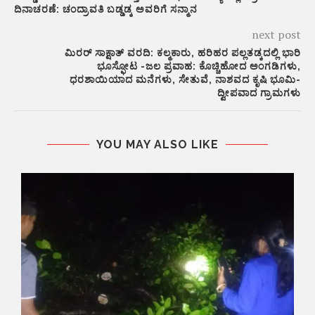
ದಿನಾಚರಣೆ: ಚಂದ್ರಾವತಿ ಬಡ್ಡಡ್ಕ ಅವರಿಗೆ ಸನ್ಮಾನ
next post
ಮಿರರ್ ಸಾಕ್ಷಾತ್ ವರದಿ: ಕಲ್ಮಕಾರು, ಹರಿಹರ ಪಲ್ಲತಡ್ಕದಲ್ಲಿ ಭಾರಿ
ಭೂಸ್ಫೋಟ -ಜಲ ಪ್ರವಾಹ: ಕೊಚ್ಚಿಹೋದ ಅಂಗಡಿಗಳು,
ಧರಶಾಯಿಯಾದ ಮನೆಗಳು, ಸೇತುವೆ, ನಾಶವದ ಕೃಷಿ ಭೂಮಿ-
ದ್ವೀಪವಾದ ಗ್ರಾಮಗಳು
YOU MAY ALSO LIKE