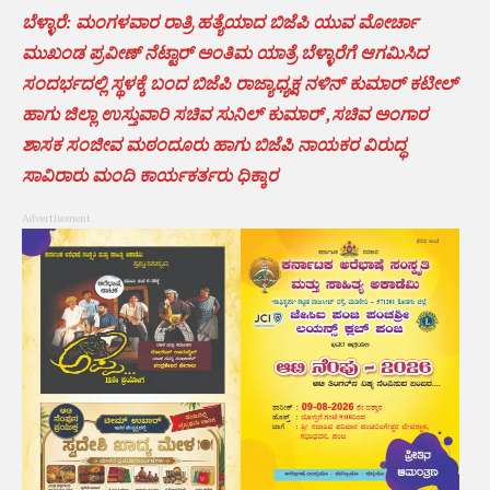
ಬೆಳ್ಳಾರೆ: ಮಂಗಳವಾರ ರಾತ್ರಿ ಹತ್ಯೆಯಾದ ಬಿಜೆಪಿ ಯುವ ಮೋರ್ಚಾ
ಮುಖಂಡ ಪ್ರವೀಣ್ ನೆಟ್ಟಾರ್ ಅಂತಿಮ ಯಾತ್ರೆ ಬೆಳ್ಳಾರೆಗೆ ಆಗಮಿಸಿದ
ಸಂದರ್ಭದಲ್ಲಿ ಸ್ಥಳಕ್ಕೆ ಬಂದ ಬಿಜೆಪಿ ರಾಜ್ಯಾಧ್ಯಕ್ಷ ನಳಿನ್ ಕುಮಾರ್ ಕಟೀಲ್
ಹಾಗು ಜಿಲ್ಲಾ ಉಸ್ತುವಾರಿ ಸಚಿವ ಸುನಿಲ್ ಕುಮಾರ್ ,ಸಚಿವ ಅಂಗಾರ
ಶಾಸಕ ಸಂಜೀವ ಮಠಂದೂರು ಹಾಗು ಬಿಜೆಪಿ ನಾಯಕರ ವಿರುದ್ಧ
ಸಾವಿರಾರು ಮಂದಿ ಕಾರ್ಯಕರ್ತರು ಧಿಕ್ಕಾರ
Advertisement