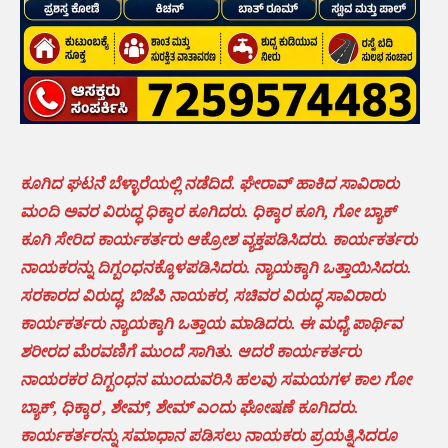
ಕೂಗಿದ ಘಟನೆ ಬೆಳ್ಳಾರೆಯಲ್ಲಿ ನಡೆದಿದೆ. ಘೇರಾವ್ ಹಾಕಿದ ಸಾವಿರಾರು
ಮಂದಿ ಅವರ ವಿರುದ್ಧ ಧಿಕ್ಕಾರ ಕೂಗಿದರು. ಧಿಕ್ಕಾರ ಕೂಗಿ, ಗೋ ಬ್ಯಾಕ್
ಕೂಗಿ ಸೇರಿದ ಕಾರ್ಯಕರ್ತರು ಆಕ್ರೋಶ ವ್ಯಕ್ತಪಡಿಸಿದರು. ಕಾರ್ಯಕರ್ತರು
ನಾಯಕರನ್ನು ದಿಗ್ಬಂಧನಕ್ಕೊಳಪಡಿಸಿದರು. ನ್ಯಾಯಕ್ಕಾಗಿ ಒತ್ತಾಯಿಸಿದರು.
ಸರಕಾರದ ವಿರುದ್ಧ, ಬಿಜೆಪಿ ನಾಯಕರ, ಸಚಿವರ ವಿರುದ್ಧ ಸಾವಿರಾರು
ಕಾರ್ಯಕರ್ತರು ನ್ಯಾಯಕ್ಕಾಗಿ ಒತ್ತಾಯ ಮಾಡಿದರು. ಈ ಮಧ್ಯೆ ಪಾರ್ಥಿವ
ಶರೀರದ‌ ಮೆರವಣಿಗೆ ಮುಂದೆ ಸಾಗಿತು. ಆದರೆ ಕಾರ್ಯಕರ್ತರು
ನಾಯರಕರ ದಿಗ್ಬಂಧನ ಮುಂದುವರಿಸಿ ಹಲವು ಸಮಯಗಳ ಕಾಲ ಗೋ
ಬ್ಯಾಕ್, ಧಿಕ್ಕಾರ , ಶೇಮ್, ಶೇಮ್ ಎಂದು ಘೋಷಣೆ ಕೂಗಿದರು.
ಕಾರ್ಯಕರ್ತರನ್ನು ಸಮಾಧಾನ ಪಡಿಸಲು ನಾಯಕರು ಪ್ರಯತ್ನಿಸಿದರೂ