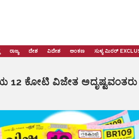
ೆ
ರಾಜ್ಯ
ದೇಶ
ವಿದೇಶ
ಅಂಕಣ
ಸುಳ್ಯ ಮಿರರ್‌ EXCL
ಯ 12 ಕೋಟಿ ವಿಜೇತ ಅದೃಷ್ಟವಂತರು 