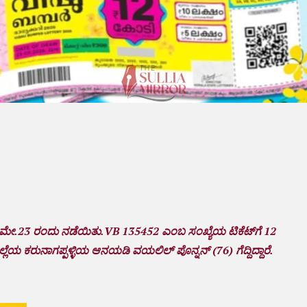
 ಮೇ.23 ರಂದು ನಡೆಯಿತು.VB 135452 ಎಂಬ ಸಂಖ್ಯೆಯ ಟಿಕೆಟ್‌ಗೆ 12
 ಕರುನಾಗಪ್ಪಳ್ಳಿಯ ಆನಯಡಿ ವಯಲಿಲ್ ಪೊನ್ನನ್ (76) ಗೆದ್ದಿದ್ದಾರೆ.