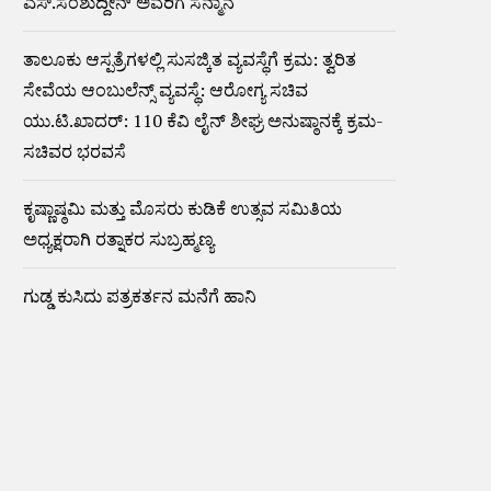
ಎಸ್.ಸಂಶುದ್ದೀನ್ ಅವರಿಗೆ ಸನ್ಮಾನ
ತಾಲೂಕು ಆಸ್ಪತ್ರೆಗಳಲ್ಲಿ ಸುಸಜ್ಕಿತ ವ್ಯವಸ್ಥೆಗೆ ಕ್ರಮ: ತ್ವರಿತ
ಸೇವೆಯ ಆಂಬುಲೆನ್ಸ್ ವ್ಯವಸ್ಥೆ: ಆರೋಗ್ಯ ಸಚಿವ
ಯು.ಟಿ.ಖಾದರ್: 110 ಕೆವಿ ಲೈನ್ ಶೀಘ್ರ ಅನುಷ್ಠಾನಕ್ಕೆ ಕ್ರಮ-
ಸಚಿವರ ಭರವಸೆ
ಕೃಷ್ಣಾಷ್ಠಮಿ ಮತ್ತು ಮೊಸರು ಕುಡಿಕೆ ಉತ್ಸವ ಸಮಿತಿಯ
ಅಧ್ಯಕ್ಷರಾಗಿ ರತ್ನಾಕರ ಸುಬ್ರಹ್ಮಣ್ಯ
ಗುಡ್ಡ ಕುಸಿದು ಪತ್ರಕರ್ತನ ಮನೆಗೆ ಹಾನಿ