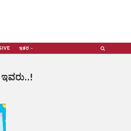
USIVE
ಇತರ
ಇವರು..!