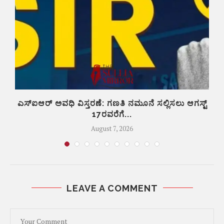
ಿ
ಎಸ್‌ಐಆರ್‌ ಅವಧಿ ವಿಸ್ತರಣೆ: ಗಣತಿ ನಮೂನೆ ಸಲ್ಲಿಸಲು ಆಗಸ್ಟ್‌
17ರವರೆಗೆ...
August 7, 2026
LEAVE A COMMENT