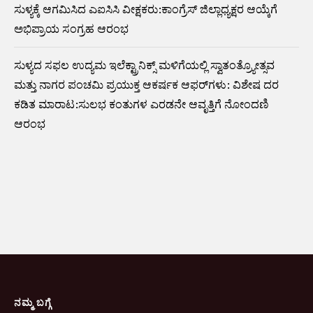
ಸುಳ್ಯಕ್ಕೆ ಆಗಮಿಸಿದ ಎಐಸಿಸಿ ವೀಕ್ಷಕರು:ಕಾಂಗ್ರೆಸ್ ಜಿಲ್ಲಾಧ್ಯಕ್ಷರ ಆಯ್ಕೆಗೆ
ಅಭಿಪ್ರಾಯ ಸಂಗ್ರಹ ಆರಂಭ
ಸುಳ್ಯದ ಸಫಲ ಉದ್ಯಮ ಇಲೆಕ್ಟ್ರಾನಿಕ್ಸ್ ಮಳಿಗೆಯಲ್ಲಿ ಸ್ವಾತಂತ್ರ್ಯೋತ್ಸವ
ಮತ್ತು ನಾಗರ ಪಂಚಮಿ ಪ್ರಯುಕ್ತ ಆಕರ್ಷಕ ಆಫರ್‌ಗಳು: ವಿಶೇಷ ದರ
ಕಡಿತ ಮಾರಾಟ:ಸುಲಭ ಕಂತುಗಳ ಎರಡನೇ ಆವೃತ್ತಿಗೆ ನೋಂದಣಿ
ಆರಂಭ
ನಮ್ಮ ಬಗ್ಗೆ