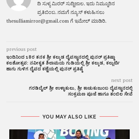
ದಿ ಸುಳ್ಯ ಮಿರರ್‌ ಸುದ್ದಿಜಾಲ. ಇದು ನಿಮ್ಮೂರಿನ
ಪ್ರತಿಬಿಂಬ. ನಮಗೆ ನ್ಯೂಸ್‌ ಕಳುಹಿಸಲು
thesulliamirror@gmail.com ಗೆ ಇಮೇಲ್ ಮಾಡಿರಿ.
previous post
ಇಂದಿನಿಂದ 18ರ ತನಕ ಶ್ರೀ ಕಲ್ಕುಡ ದೈವಸ್ಥಾನದಲ್ಲಿ ಪುನರ್ ಪ್ರತಿಷ್ಠಾ
ಕಲಶೋತ್ಸವ: ನವೀಕೃತ ಶಿಲಾಮಯ ಗುಡಿಯಲ್ಲಿ ಶ್ರೀ ಕಲ್ಕುಡ, ಕಲ್ಲುರ್ಟಿ
ಹಾಗು ಗುಳಿಗ ದೈವದ ಕಟ್ಟೆಯಲ್ಲಿ ಪುನರ್ ಪ್ರತಿಷ್ಠೆ
next post
ಗರಡಿಬೈಲ್ ಶ್ರೀ ಉಳ್ಳಾಕುಲು, ಶ್ರೀ ಕಾಚುಕುಜುಂಬ ದೈವಸ್ಥಾನದಲ್ಲಿ
ಸಂಕ್ರಮಣ ಪೂಜೆ ಹಾಗೂ ತಂಬಿಲ ಸೇವೆ
YOU MAY ALSO LIKE