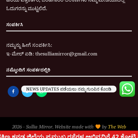
ಓದುಗರನ್ನು ಮುಟ್ಟಲಿದೆ.
ಸಂಪರ್ಕಿಸಿ
ನಮ್ಮನ್ನು ಹೀಗೆ ಸಂಪರ್ಕಿಸಿ:
ಇ-
ಮೇಲ್ ಐಡಿ:
thesulliamirror@gmail.com
ನಮ್ಮೊಂದಿಗೆ ಸಂಪರ್ಕದಲ್ಲಿರಿ
NEWS UPDATES ಪಡೆಯಲು ನಮ್ಮ ಗುಂಪಿನ ಕೊಂಡಿ
2026 - Sullia Mirror. Website made with
by
The Web
People
.
ಖ ರಸ್ತೆಗಳ ಅಭಿವೃದ್ದಿಗೆ 42 ಕೋಟಿ ರೂ. ಅನುದಾನ ಬಿಡುಗಡೆ: ಸಂ