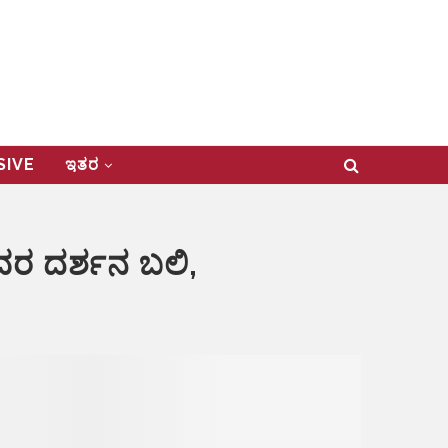
USIVE
ಇತರ
ದೇವರ ದರ್ಶನ ಬಲಿ,