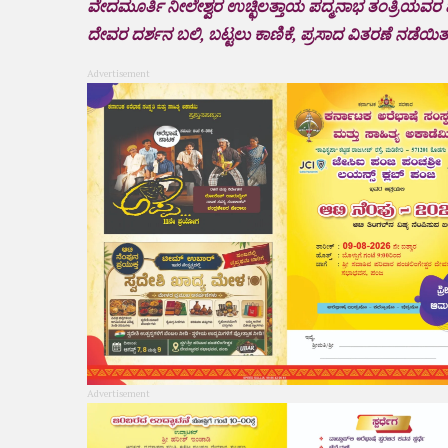
ವೇದಮೂರ್ತಿ ನೀಲೇಶ್ವರ ಉಚ್ಛಿಲತ್ತಾಯ ಪದ್ಮನಾಭ ತಂತ್ರಿಯವರ 
ದೇವರ ದರ್ಶನ ಬಲಿ, ಬಟ್ಟಲು ಕಾಣಿಕೆ, ಪ್ರಸಾದ ವಿತರಣೆ ನಡೆಯಿತ
Advertisement
Advertisement