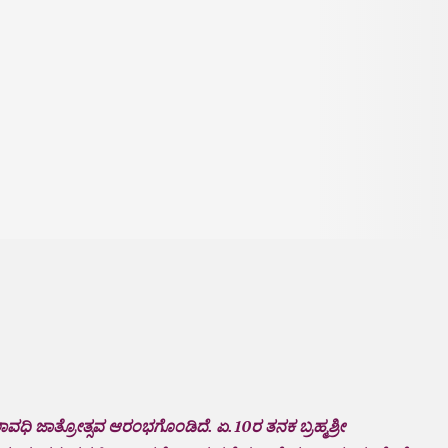
ಕಾಲಾವಧಿ ಜಾತ್ರೋತ್ಸವ ಆರಂಭಗೊಂಡಿದೆ. ಏ.10ರ ತನಕ ಬ್ರಹ್ಮಶ್ರೀ