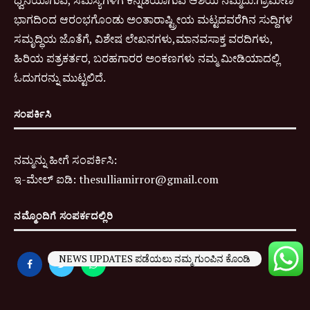
ಭಾಗದಿಂದ ಆರಂಭಗೊಂಡು ಅಂತಾರಾಷ್ಟ್ರೀಯ ಮಟ್ಟದವರೆಗಿನ ಸುದ್ದಿಗಳ
ಸಮೃದ್ಧಿಯ ಜೊತೆಗೆ, ವಿಶೇಷ ಲೇಖನಗಳು,ಮಾನವಸಾಕ್ತ ವರದಿಗಳು,
ಹಿರಿಯ ಪತ್ರಕರ್ತರ, ಬರಹಗಾರರ ಅಂಕಣಗಳು ನಮ್ಮ ಮೀಡಿಯಾದಲ್ಲಿ
ಓದುಗರನ್ನು ಮುಟ್ಟಲಿದೆ.
ಸಂಪರ್ಕಿಸಿ
ನಮ್ಮನ್ನು ಹೀಗೆ ಸಂಪರ್ಕಿಸಿ:
ಇ-
ಮೇಲ್ ಐಡಿ:
thesulliamirror@gmail.com
ನಮ್ಮೊಂದಿಗೆ ಸಂಪರ್ಕದಲ್ಲಿರಿ
NEWS UPDATES ಪಡೆಯಲು ನಮ್ಮ ಗುಂಪಿನ ಕೊಂಡಿ