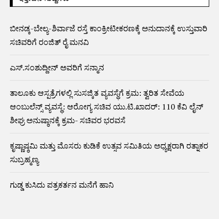
ಬೀನಡ್ಕ-ಬೇಲ್ಯ-ಶಿರ್ವಾಜೆ ರಸ್ತೆ ಕಾಂಕ್ರೀಟೀಕರಣಕ್ಕೆ ಅನುದಾನಕ್ಕೆ ಉಸ್ತುವಾರಿ
ಸಚಿವರಿಗೆ ರಂಜಿತ್ ರೈ ಮನವಿ
ಎಸ್.ಸಂಶುದ್ದೀನ್ ಅವರಿಗೆ ಸನ್ಮಾನ
ತಾಲೂಕು ಆಸ್ಪತ್ರೆಗಳಲ್ಲಿ ಸುಸಜ್ಕಿತ ವ್ಯವಸ್ಥೆಗೆ ಕ್ರಮ: ತ್ವರಿತ ಸೇವೆಯ
ಆಂಬುಲೆನ್ಸ್ ವ್ಯವಸ್ಥೆ: ಆರೋಗ್ಯ ಸಚಿವ ಯು.ಟಿ.ಖಾದರ್: 110 ಕೆವಿ ಲೈನ್
ಶೀಘ್ರ ಅನುಷ್ಠಾನಕ್ಕೆ ಕ್ರಮ- ಸಚಿವರ ಭರವಸೆ
ಕೃಷ್ಣಾಷ್ಠಮಿ ಮತ್ತು ಮೊಸರು ಕುಡಿಕೆ ಉತ್ಸವ ಸಮಿತಿಯ ಅಧ್ಯಕ್ಷರಾಗಿ ರತ್ನಾಕರ
ಸುಬ್ರಹ್ಮಣ್ಯ
ಗುಡ್ಡ ಕುಸಿದು ಪತ್ರಕರ್ತನ ಮನೆಗೆ ಹಾನಿ