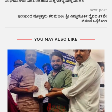
ಸಂಘಟನೆಗಳು: ಮುಖಂಡರಿಂದ ಸುದ್ದಿಗೋಷ್ಠಿಯಲ್ಲಿ ಮಾಹಿತಿ
next post
ಇಂದಿನಿಂದ ಪುಣ್ಚತ್ತಾರು ಕರಿಮಜಲು ಶ್ರೀ ವಿಷ್ಣುಮೂರ್ತಿ ದೈವದ 57ನೇ
ವರ್ಷದ ಒತ್ತೆಕೋಲ
YOU MAY ALSO LIKE