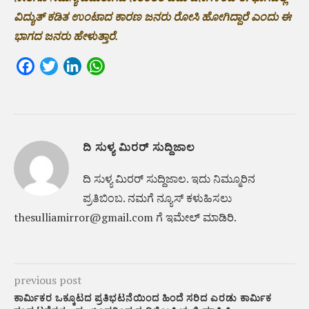
ವಿದ್ಯುತ್ ಕಡಿತ ಉಂಟಾದ ಕಾರಣ ಜನರು ರೋಸಿ ಹೋಗಿದ್ದಾರೆ ಎಂದು ಈ
ಭಾಗದ ಜನರು ಹೇಳುತ್ತಾರೆ.
Facebook
Twitter
LinkedIn
WhatsApp
ದಿ ಸುಳ್ಯ ಮಿರರ್ ಸುದ್ದಿಜಾಲ
ದಿ ಸುಳ್ಯ ಮಿರರ್‌ ಸುದ್ದಿಜಾಲ. ಇದು ನಿಮ್ಮೂರಿನ
ಪ್ರತಿಬಿಂಬ. ನಮಗೆ ನ್ಯೂಸ್‌ ಕಳುಹಿಸಲು
thesulliamirror@gmail.com ಗೆ ಇಮೇಲ್ ಮಾಡಿರಿ.
previous post
ಕಾರ್ಮಿಕರ ಒಕ್ಕೂಟದ ಪ್ರತಿಭಟನೆಯಿಂದ ಹಿಂದೆ ಸರಿದ ಎರಡು ಕಾರ್ಮಿಕ