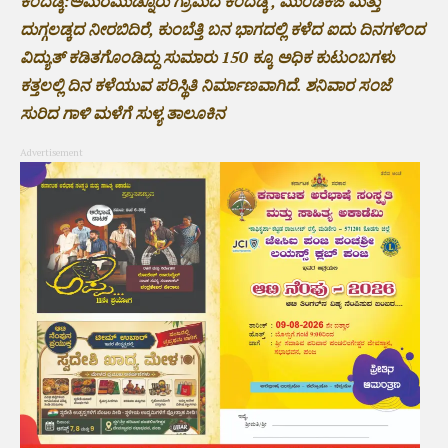
ಕಂದಡ್ಕ:ಅಮರಮುಡ್ನೂರು ಗ್ರಾಮದ ಕಂದಡ್ಕ , ಮುಂಡಕಜೆ ಮತ್ತು
ದುಗ್ಗಲಡ್ಕದ ನೀರಬಿದಿರೆ, ಕುಂಬೆತ್ತಿ ಬನ ಭಾಗದಲ್ಲಿ ಕಳೆದ ಐದು ದಿನಗಳಿಂದ
ವಿದ್ಯುತ್ ಕಡಿತಗೊಂಡಿದ್ದು ಸುಮಾರು 150 ಕ್ಕೂ ಅಧಿಕ ಕುಟುಂಬಗಳು
ಕತ್ತಲಲ್ಲಿ ದಿನ ಕಳೆಯುವ ಪರಿಸ್ಥಿತಿ ನಿರ್ಮಾಣವಾಗಿದೆ. ಶನಿವಾರ ಸಂಜೆ
ಸುರಿದ ಗಾಳಿ ಮಳೆಗೆ ಸುಳ್ಯ ತಾಲೂಕಿನ
Advertisement