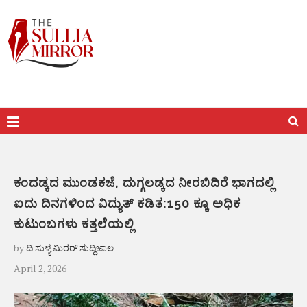
ಕಂದಡ್ಕದ ಮುಂಡಕಜೆ, ದುಗ್ಗಲಡ್ಕದ ನೀರಬಿದಿರೆ ಭಾಗದಲ್ಲಿ
ಐದು ದಿನಗಳಿಂದ ವಿದ್ಯುತ್ ಕಡಿತ:150 ಕ್ಕೂ ಅಧಿಕ
ಕುಟುಂಬಗಳು ಕತ್ತಲೆಯಲ್ಲಿ
by
ದಿ ಸುಳ್ಯ ಮಿರರ್ ಸುದ್ದಿಜಾಲ
April 2, 2026