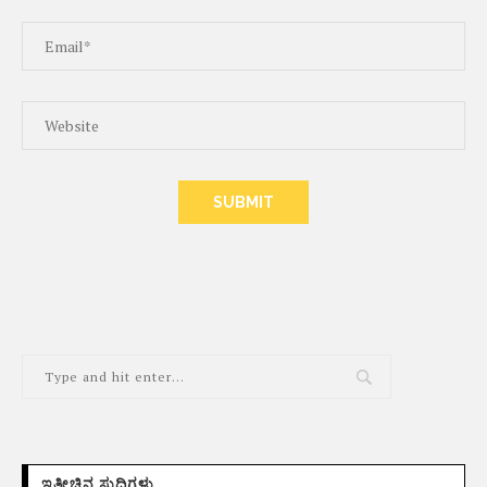
ALTERNATIVE:
ಇತ್ತೀಚಿನ ಸುದ್ದಿಗಳು