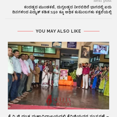
next post
ಕಂದಡ್ಕದ ಮುಂಡಕಜೆ, ದುಗ್ಗಲಡ್ಕದ ನೀರಬಿದಿರೆ ಭಾಗದಲ್ಲಿ ಐದು
ದಿನಗಳಿಂದ ವಿದ್ಯುತ್ ಕಡಿತ:150 ಕ್ಕೂ ಅಧಿಕ ಕುಟುಂಬಗಳು ಕತ್ತಲೆಯಲ್ಲಿ
YOU MAY ALSO LIKE
ಕೆ.ವಿ.ಜಿ.ದಂತ ಮಹಾವಿದ್ಯಾಲಯದಲ್ಲಿ ಕೆವಿಜಿಯವರ ಸಂಸ್ಮರಣೆ –