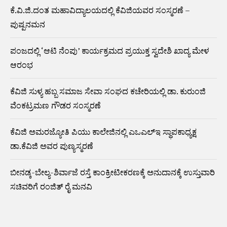
ಕೆ.ವಿ.ಜಿ.ದಂತ ಮಹಾವಿದ್ಯಾಲಯದಲ್ಲಿ ಕೆವಿಜಿಯವರ ಸಂಸ್ಮರಣೆ –
ಪುಷ್ಪನಮನ
ಪಂಜದಲ್ಲಿ ‘ಆಟಿ ನೆಂಪು’ ಕಾರ್ಯಕ್ರಮದ ಪ್ರಯುಕ್ತ ಸ್ವದೇಶಿ ಖಾದ್ಯ ಮೇಳ
ಆರಂಭ
ಕೆವಿಜಿ ಸುಳ್ಯ ಹಬ್ಬ ಸಮಾಜ ಸೇವಾ ಸಂಘದ ಕಚೇರಿಯಲ್ಲಿ ಡಾ. ಕುರುಂಜಿ
ವೆಂಕಟ್ರಮಣ ಗೌಡರ ಸಂಸ್ಮರಣೆ
ಕೆವಿಜಿ ಅಮರಜ್ಯೋತಿ ಪಿಯು ಕಾಲೇಜಿನಲ್ಲಿ ಎಒಎಲ್ಇ ಸ್ಥಾಪಕಾಧ್ಯಕ್ಷ
ಡಾ.ಕೆವಿಜಿ ಅವರ ಪುಣ್ಯಸ್ಮರಣೆ
ಬೀನಡ್ಕ-ಬೇಲ್ಯ-ಶಿರ್ವಾಜೆ ರಸ್ತೆ ಕಾಂಕ್ರೀಟೀಕರಣಕ್ಕೆ ಅನುದಾನಕ್ಕೆ ಉಸ್ತುವಾರಿ
ಸಚಿವರಿಗೆ ರಂಜಿತ್ ರೈ ಮನವಿ