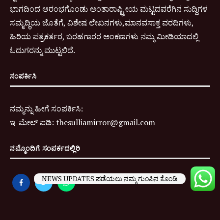
ಭಾಗದಿಂದ ಆರಂಭಗೊಂಡು ಅಂತಾರಾಷ್ಟ್ರೀಯ ಮಟ್ಟದವರೆಗಿನ ಸುದ್ದಿಗಳ
ಸಮೃದ್ಧಿಯ ಜೊತೆಗೆ, ವಿಶೇಷ ಲೇಖನಗಳು,ಮಾನವಸಾಕ್ತ ವರದಿಗಳು,
ಹಿರಿಯ ಪತ್ರಕರ್ತರ, ಬರಹಗಾರರ ಅಂಕಣಗಳು ನಮ್ಮ ಮೀಡಿಯಾದಲ್ಲಿ
ಓದುಗರನ್ನು ಮುಟ್ಟಲಿದೆ.
ಸಂಪರ್ಕಿಸಿ
ನಮ್ಮನ್ನು ಹೀಗೆ ಸಂಪರ್ಕಿಸಿ:
ಇ-
ಮೇಲ್ ಐಡಿ:
thesulliamirror@gmail.com
ನಮ್ಮೊಂದಿಗೆ ಸಂಪರ್ಕದಲ್ಲಿರಿ
NEWS UPDATES ಪಡೆಯಲು ನಮ್ಮ ಗುಂಪಿನ ಕೊಂಡಿ