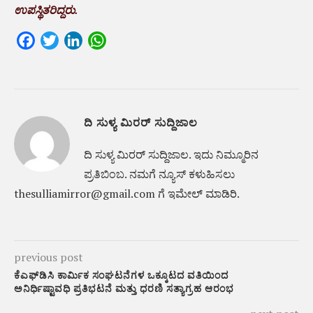
ಉಪಸ್ಥಿತರಿದ್ದರು.
Facebook
Twitter
LinkedIn
WhatsApp
ದಿ ಸುಳ್ಯ ಮಿರರ್ ಸುದ್ದಿಜಾಲ
ದಿ ಸುಳ್ಯ ಮಿರರ್‌ ಸುದ್ದಿಜಾಲ. ಇದು ನಿಮ್ಮೂರಿನ
ಪ್ರತಿಬಿಂಬ. ನಮಗೆ ನ್ಯೂಸ್‌ ಕಳುಹಿಸಲು
thesulliamirror@gmail.com ಗೆ ಇಮೇಲ್ ಮಾಡಿರಿ.
previous post
ಕೆಎಫ್‌ಡಿಸಿ ಕಾರ್ಮಿಕ ಸಂಘಟನೆಗಳ ಒಕ್ಕೂಟದ ವತಿಯಿಂದ
ಅನಿರ್ಧಿಷ್ಟಾವಧಿ ಪ್ರತಿಭಟನೆ ಮತ್ತು ಧರಣಿ ಸತ್ಯಾಗ್ರಹ ಆರಂಭ