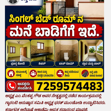
ಅಧ್ಯಕ್ಷ ಎಂ.ವೆಂಕಪ್ಪ ಗೌಡ ಅವರ ನೇತೃತ್ವದಲ್ಲಿ ನಡೆದ ಕಾರ್ಯಕ್ರಮದಲ್ಲಿ
ಗ್ಯಾರಂಟಿ ಅನುಷ್ಠಾನ ಸಮಿತಿ ಅಧ್ಯಕ್ಷ ಭರತ್ ಮುಂಡೋಡಿ ಉದ್ಘಾಟಿಸಿದರು.
ಕರ್ನಾಟಕ ಅರೆಭಾಷೆ ಅಕಾಡೆಮಿ ಅಧ್ಯಕ್ಷ ಸದಾನಂದ ಮಾವಜಿ,