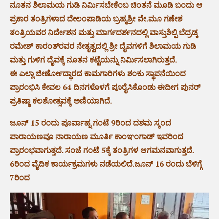
ನೂತನ ಶಿಲಾಮಯ ಗುಡಿ ನಿರ್ಮಿಸಬೇಕೆಂಬ ಚಿಂತನೆ ಮೂಡಿ ಬಂದು ಆ
ಪ್ರಕಾರ ತಂತ್ರಿಗಳಾದ ದೇಲಂಪಾಡಿಯ ಬ್ರಹ್ಮಶ್ರೀ ವೇ.ಮೂ ಗಣೇಶ
ತಂತ್ರಿಯವರ ನಿರ್ದೇಶನ ಮತ್ತು ಮಾರ್ಗದರ್ಶನದಲ್ಲಿ ವಾಸ್ತುಶಿಲ್ಪಿ ಬೆದ್ರಡ್ಕ
ರಮೇಶ್ ಕಾರಂತ್‌ರವರ ನೇತೃತ್ವದಲ್ಲಿ ಶ್ರೀ ದೈವಗಳಿಗೆ ಶಿಲಾಮಯ ಗುಡಿ
ಮತ್ತು ಗುಳಿಗ ದೈವಕ್ಕೆ ನೂತನ ಕಟ್ಟೆಯನ್ನು ನಿರ್ಮಿಸಲಾಗಿರುತ್ತದೆ.
ಈ ಎಲ್ಲಾ ಜೀರ್ಣೋದ್ಧಾರದ ಕಾಮಗಾರಿಗಳು ಶಂಕು ಸ್ಥಾಪನೆಯಿಂದ
ಪ್ರಾರಂಭಿಸಿ ಕೇವಲ 64 ದಿನಗಳೊಳಗೆ ಪೂರೈಸಿಕೊಂಡು ಈದೀಗ ಪುನರ್
ಪ್ರತಿಷ್ಠಾ ಕಲಶೋತ್ಸವಕ್ಕೆ ಅಣಿಯಾಗಿದೆ.
ಜೂನ್ 15 ರಂದು ಪೂರ್ವಾಹ್ನ ಗಂಟೆ 9ರಿಂದ ದಶಮ ಸ್ಕಂದ
ಪಾರಾಯಣವೂ ನಾರಾಯಣ ಮೂರ್ತಿ ಕಾಂಞಂಗಾಡ್ ಇವರಿಂದ
ಪ್ರಾರಂಭವಾಗುತ್ತದೆ. ಸಂಜೆ ಗಂಟೆ 5ಕ್ಕೆ ತಂತ್ರಿಗಳ ಆಗಮನವಾಗುತ್ತದೆ.
6ರಿಂದ ವೈದಿಕ ಕಾರ್ಯಕ್ರಮಗಳು ನಡೆಯಲಿದೆ.ಜೂನ್ 16 ರಂದು ಬೆಳಿಗ್ಗೆ
7ರಿಂದ