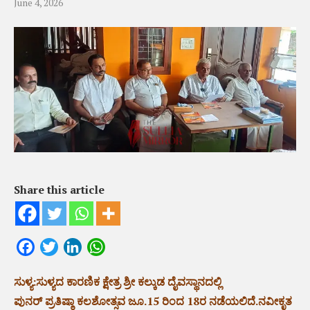
June 4, 2026
Share this article
Facebook
Twitter
LinkedIn
WhatsApp
ಸುಳ್ಯ:ಸುಳ್ಯದ ಕಾರಣಿಕ ಕ್ಷೇತ್ರ ಶ್ರೀ ಕಲ್ಕುಡ ದೈವಸ್ಥಾನದಲ್ಲಿ
ಪುನರ್ ಪ್ರತಿಷ್ಠಾ ಕಲಶೋತ್ಸವ ಜೂ.15 ರಿಂದ 18ರ ನಡೆಯಲಿದೆ.ನವೀಕೃತ