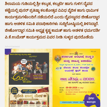
ಶಿಲಾಮಯ ಗುಡಿಯಲ್ಲಿ ಶ್ರೀ ಕಲ್ಕುಡ, ಕಲ್ಲುರ್ಟಿ ಹಾಗು ಗುಳಿಗ ದೈವದ
ಕಟ್ಟೆಯಲ್ಲಿ ಪುನರ್ ಪ್ರತಿಷ್ಠಾ ಕಲಶೋತ್ಸವ ವಿವಿಧ ವೈದಿಕ ಹಾಗು ಧಾರ್ಮಿಕ
ಕಾರ್ಯಕ್ರಮಗಳೊಂದಿಗೆ ನಡೆಯಲಿದೆ ಎಂದು ದೈವಸ್ಥಾನದ ಜೀರ್ಣೊದ್ಧಾರ
ಹಾಗು ಆಡಳಿತ ಸಮಿತಿ ಪದಾಧಿಕಾರಿಗಳು ಸುದ್ದಿಗೋಷ್ಠಿಯಲ್ಲಿ ತಿಳಿಸಿದ್ದಾರೆ.
ಜೀರ್ಣೋದ್ದಾರ ಸಮಿತಿ ಅಧ್ಯಕ್ಷ ಕೃಷ್ಣ ಕಾಮತ್ ಹಾಗು ಆಡಳಿತ ಧರ್ಮದರ್ಶಿ
ಪಿ.ಕೆ.ಉಮೇಶ್ ಕಾರ್ಯಕ್ರಮದ ವಿವರ ನೀಡಿ ಸುಳ್ಯದ ಪುರದೊಡೆಯ
Advertisement