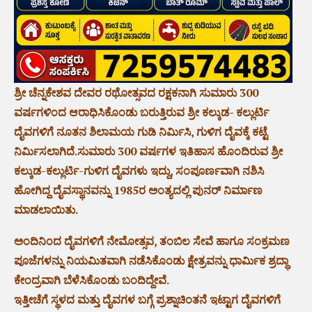
ಶ್ರೀ ಚೆನ್ನಕೇಶವ ದೇವರ ರಥೋತ್ಸವದ ರಕ್ಷಕನಾಗಿ ಸುಮಾರು 300
ವರ್ಷಗಳಿಂದ ಆರಾಧಿಸಿಕೊಂಡು ಬರುತ್ತಿರುವ ಶ್ರೀ ಕಲ್ಕುಡ- ಕಲ್ಲುರ್ಟಿ
ದೈವಗಳಿಗೆ ನೂತನ ಶಿಲಾಮಯ ಗುಡಿ ನಿರ್ಮಿಸಿ, ಗುಳಿಗ ದೈವಕ್ಕೆ ಕಟ್ಟೆ
ನಿರ್ಮಿಸಲಾಗಿದೆ.ಸುಮಾರು 300 ವರ್ಷಗಳ ಇತಿಹಾಸ ಹೊಂದಿರುವ ಶ್ರೀ
ಕಲ್ಕುಡ-ಕಲ್ಲುರ್ಟಿ-ಗುಳಿಗ ದೈವಗಳು ಇದ್ದು, ಸಂಪೂರ್ಣವಾಗಿ ನಶಿಸಿ
ಹೋಗಿದ್ದ ದೈವಸ್ಥಾನವನ್ನು 1985ರ ಅಂತ್ಯದಲ್ಲಿ ಪುನರ್ ನಿರ್ಮಾಣ
ಮಾಡಲಾಯಿತು.
ಅಂದಿನಿಂದ ದೈವಗಳಿಗೆ ನೇಮೋತ್ಸವ, ತಂಬಿಲ ಸೇವೆ ಹಾಗೂ ಸಂಕ್ರಮಣ
ಪೂಜೆಗಳನ್ನು ನಿಯಮಿತವಾಗಿ ನಡೆಸಿಕೊಂಡು ಕ್ಷೇತ್ರವನ್ನು ಧಾರ್ಮಿಕ ಶ್ರದ್ಧಾ
ಕೇಂದ್ರವಾಗಿ ಬೆಳೆಸಿಕೊಂಡು ಬಂದಿದ್ದೇವೆ.
ಇತ್ತೀಚೆಗೆ ಸ್ಥಳದ ಮತ್ತು ದೈವಗಳ ಬಗ್ಗೆ ಪ್ರಶ್ನಾಚಿಂತನೆ ಇಟ್ಟಾಗ ದೈವಗಳಿಗೆ