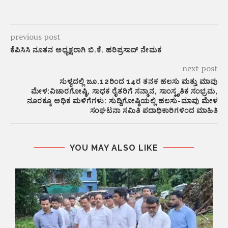
previous post
ಕೆಪಿಸಿಸಿ ನೂತನ ಅಧ್ಯಕ್ಷರಾಗಿ ಬಿ.ಕೆ. ಹರಿಪ್ರಸಾದ್ ನೇಮಕ
next post
ಸುಳ್ಯದಲ್ಲಿ ಜೂ.12ರಿಂದ 14ರ ತನಕ ಹಲಸು ಮತ್ತು ಮಾವು
ಮೇಳ:ವಿಚಾರಗೋಷ್ಠಿ, ಸಾಧಕ ರೈತರಿಗೆ ಸನ್ಮಾನ, ಸಾಂಸ್ಕೃತಿಕ ಸಂಭ್ರಮ,
ನೂರಕ್ಕೂ ಅಧಿಕ ಮಳಿಗೆಗಳು: ಸುದ್ದಿಗೋಷ್ಠಿಯಲ್ಲಿ ಹಲಸು-ಮಾವು ಮೇಳ
ಸಂಘಟನಾ ಸಮಿತಿ ಪದಾಧಿಕಾರಿಗಳಿಂದ ಮಾಹಿತಿ
YOU MAY ALSO LIKE