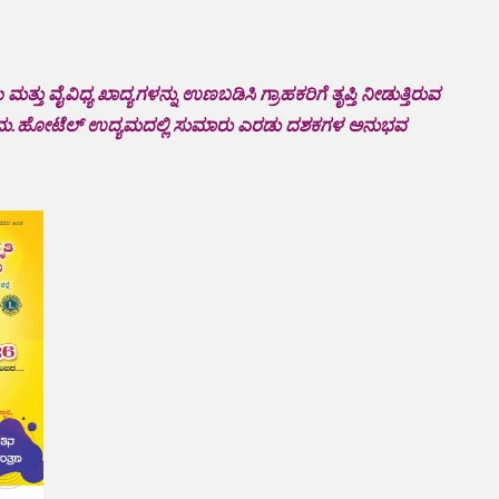
ತ್ತು ವೈವಿಧ್ಯ ಖಾದ್ಯಗಳನ್ನು ಉಣಬಡಿಸಿ ಗ್ರಾಹಕರಿಗೆ ತೃಪ್ತಿ ನೀಡುತ್ತಿರುವ
ಸಂಭ್ರಮ.ಹೋಟೆಲ್ ಉದ್ಯಮದಲ್ಲಿ ಸುಮಾರು ಎರಡು ದಶಕಗಳ ಅನುಭವ