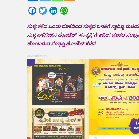
Facebook
Twitter
LinkedIn
WhatsApp
ಸುಳ್ಯ:ಕಳೆದ ಒಂದು ದಶಕದಿಂದ ಸುಳ್ಯದ ಜನತೆಗೆ ಸ್ವಾದಿಷ್ಟ ರುಚಿಯ ಮ
ಸುಳ್ಯ ಹಳೆಗೇಟಿನ ಹೋಟೆಲ್ ‘ಸಂತೃಪ್ತಿ’ಗೆ ಇದೀಗ ದಶಕದ‌‌ 
ಹೊಂದಿರುವ ಸಂತೃಪ್ತಿ ಹೋಟೆಲ್ ಕಳೆದ
Advertisement