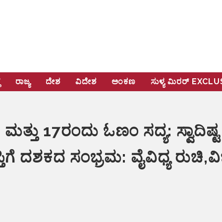
ೆ
ರಾಜ್ಯ
ದೇಶ
ವಿದೇಶ
ಅಂಕಣ
ಸುಳ್ಯ ಮಿರರ್‌ EXCL
 ಮತ್ತು 17ರಂದು ಓಣಂ ಸದ್ಯ: ಸ್ವಾದಿಷ್
್ತಿಗೆ ದಶಕದ ಸಂಭ್ರಮ: ವೈವಿಧ್ಯ ರುಚಿ,