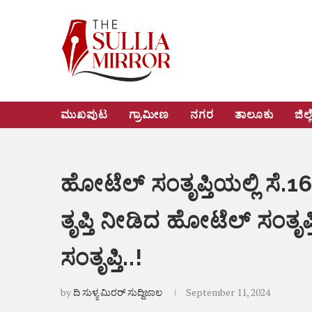
ಮುಖಪುಟ
ಗ್ರಾಮೀಣ
ನಗರ
ತಾಲೂಕು
ಜಿಲ್ಲ
ಹೋಟೆಲ್ ಸಂತೃಪ್ತಿಯಲ್ಲಿ ಸೆ.16
ತೃಪ್ತಿ ನೀಡಿದ ಹೋಟೆಲ್ ಸಂತೃಪ
ಸಂತೃಪ್ತಿ..!
by
ದಿ ಸುಳ್ಯ ಮಿರರ್ ಸುದ್ದಿಜಾಲ
September 11, 2024