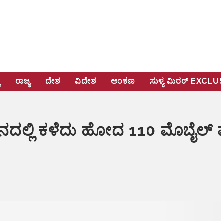
ೆ
ರಾಜ್ಯ
ದೇಶ
ವಿದೇಶ
ಅಂಕಣ
ಸುಳ್ಯ ಮಿರರ್‌ EXCL
ಲ್ಲಿ ಕಳೆದು ಹೋದ 110 ಮೊಬೈಲ್ ಪ