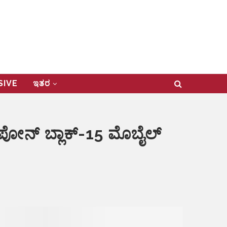
USIVE
ಇತರ
ೋನ್ ಬ್ಲಾಕ್-15 ಮೊಬೈಲ್