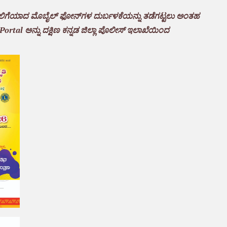
ುಲಿಗೆಯಾದ ಮೊಬೈಲ್ ಫೋನ್‌ಗಳ ದುರ್ಬಳಕೆಯನ್ನು ತಡೆಗಟ್ಟಲು ಅಂತಹ
Portal ಅನ್ನು ದಕ್ಷಿಣ ಕನ್ನಡ ಜಿಲ್ಲಾ ಪೊಲೀಸ್ ಇಲಾಖೆಯಿಂದ