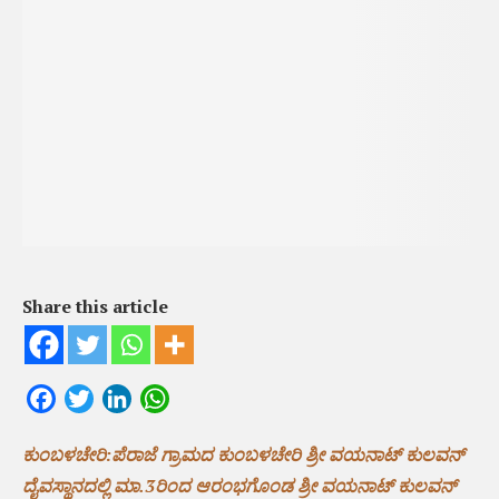
Share this article
Facebook
Twitter
LinkedIn
WhatsApp
ಕುಂಬಳಚೇರಿ:ಪೆರಾಜೆ ಗ್ರಾಮದ ಕುಂಬಳಚೇರಿ ಶ್ರೀ ವಯನಾಟ್ ಕುಲವನ್
ದೈವಸ್ಥಾನದಲ್ಲಿ ಮಾ.3ರಿಂದ ಆರಂಭಗೊಂಡ ಶ್ರೀ ವಯನಾಟ್ ಕುಲವನ್