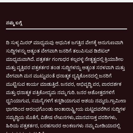
ನಮ್ಮ ಬಗ್ಗೆ
ದಿ ಸುಳ್ಯ ಮಿರರ್ ಮಾಧ್ಯಮವು ಆಧುನಿಕ ಜಗತ್ತಿನ ವೇಗಕ್ಕೆ ಅನುಗುಣವಾಗಿ
ಸುದ್ದಿಗಳನ್ನು ಅತ್ಯಂತ ವೇಗವಾಗಿ ಜನರಿಗೆ ತಲುಪಿಸುವ ಡಿಜಿಟಲ್
ಮಾಧ್ಯಮವಾಗಿದೆ. ಪತ್ರಕರ್ತ ಗಂಗಾಧರ ಕಲ್ಲಪಳ್ಳಿ ನೇತೃತ್ವದಲ್ಲಿ ಕ್ರಿಯಾಶೀಲ
ಮತ್ತು ವೃತ್ತಿಪರ ಪತ್ರಕರ್ತರ ತಂಡ ಸುದ್ದಿಗಳನ್ನು ಅತ್ಯಂತ ಸರಳವಾಗಿ ಮತ್ತು
ವೇಗವಾಗಿ ಮನ ಮುಟ್ಟುವಂತೆ ಧನಾತ್ಮಕ ದೃಷ್ಠಿಕೋನದಲ್ಲಿ ಜನರಿಗೆ
ಮುಟ್ಟಿಸುವ ಕಾರ್ಯ ಮಾಡುತ್ತಿದೆ. ಜನಪರ, ಅಭಿವೃದ್ಧಿ ಪರ, ಪಾರದರ್ಶಕ
ಮತ್ತು ಧನಾತ್ಮಕ ಪತ್ರಿಕೋದ್ಯಮ ನಮ್ಮ ಗುರಿ. ಜನರ ಆಶೋತ್ತರಗಳಿಗೆ
ಧ್ವನಿಯಾಗುವ, ಸಮಸ್ಯೆಗಳಿಗೆ ಕನ್ನಡಿಯಾಗುವ ಆಶಯ ನಮ್ಮದು.ಗ್ರಾಮೀಣ
ಭಾಗದಿಂದ ಆರಂಭಗೊಂಡು ಅಂತಾರಾಷ್ಟ್ರೀಯ ಮಟ್ಟದವರೆಗಿನ ಸುದ್ದಿಗಳ
ಸಮೃದ್ಧಿಯ ಜೊತೆಗೆ, ವಿಶೇಷ ಲೇಖನಗಳು,ಮಾನವಸಾಕ್ತ ವರದಿಗಳು,
ಹಿರಿಯ ಪತ್ರಕರ್ತರ, ಬರಹಗಾರರ ಅಂಕಣಗಳು ನಮ್ಮ ಮೀಡಿಯಾದಲ್ಲಿ