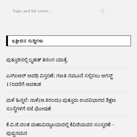
ಇತ್ತೀಚಿನ ಸುದ್ದಿಗಳು
ಪುತ್ತೂರಿನಲ್ಲಿ ಬೃಹತ್ ತಿರಂಗ ಯಾತ್ರೆ
ಎಸ್‌ಐಆರ್‌ ಅವಧಿ ವಿಸ್ತರಣೆ: ಗಣತಿ ನಮೂನೆ ಸಲ್ಲಿಸಲು ಆಗಸ್ಟ್‌
17ರವರೆಗೆ ಅವಕಾಶ
ಮಳೆ ಹಿನ್ನಲೆ: ನಾಳೆ(ಆ.8ರಂದು) ಪುತ್ತೂರು ಉಪವಿಭಾಗದ ಶಿಕ್ಷಣ
ಸಂಸ್ಥೆಗಳಿಗೆ ರಜೆ ಘೋಷಣೆ
ಕೆ.ವಿ.ಜಿ.ದಂತ ಮಹಾವಿದ್ಯಾಲಯದಲ್ಲಿ ಕೆವಿಜಿಯವರ ಸಂಸ್ಮರಣೆ –
ಪುಷ್ಪನಮನ