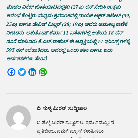
ಮೊದಲ ವಿಕೆಟ್ ಜೊತೆಯಾಟದಲ್ಲಿ40 (27ಎ) ರನ್ ಸೇರಿಸಿ ಉತ್ತಮ
ಆರಂಭ ಕೊಟ್ಟರು.ಮಧ್ಯಮ ಕ್ರಮಾಂಕದಲ್ಲಿ ನಾಯಕ ಅಕ್ಷರ್ ಪಟೇಲ್ (39;
25ಎ) ಹಾಗೂ ಡೇವಿಡ್‌ ಮಿಲ್ಲರ್‌ (28; 19ಎ) ಅವರು ಅಮೂಲ್ಯ ಕಾಣಿಕೆ
ನೀಡಿದರು. ಆಶುತೋಷ್‌ ಶರ್ಮಾ 11 ಎಸೆತಗಳಲ್ಲಿ ಅಜೇಯ 18 ರನ್‌
ಸೂರೆ ಮಾಡಿದರು.ಕೆ.ಎಲ್.ರಾಹುಲ್ ಈ ಆವೃತ್ತಿಯಲ್ಲಿ 14 ಇನಿಂಗ್ಸ್‌ ಗಳಲ್ಲಿ
593 ರನ್ ಕಲೆಹಾಕಿದರು. ಅದರಲ್ಲಿ ಒಂದು ಶತಕ ಹಾಗೂ ಐದು
ಅರ್ಧಶತಕಗಳು ಸೇರಿವೆ.
Facebook
Twitter
LinkedIn
WhatsApp
ದಿ ಸುಳ್ಯ ಮಿರರ್ ಸುದ್ದಿಜಾಲ
ದಿ ಸುಳ್ಯ ಮಿರರ್‌ ಸುದ್ದಿಜಾಲ. ಇದು ನಿಮ್ಮೂರಿನ
ಪ್ರತಿಬಿಂಬ. ನಮಗೆ ನ್ಯೂಸ್‌ ಕಳುಹಿಸಲು