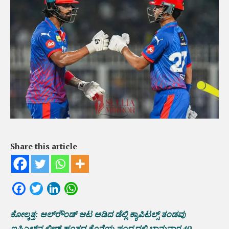
Share this article
Facebook
Twitter
LinkedIn
WhatsApp
ಕೋಲ್ಕತ್ತ: ಆಲ್‌ರೌಂಡ್‌ ಆಟ ಆಡಿದ ಡೆಲ್ಲಿ ಕ್ಯಾಪಿಟಲ್ಸ್ ತಂಡವು
ಐಪಿಎಲ್‌ನ ಲೀಗ್ ಹಂತದ ಕೊನೆಯ ಪಂದ್ಯದಲ್ಲಿ ಭಾನುವಾರ 40