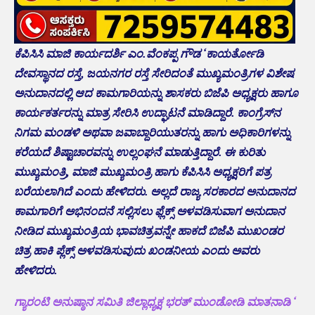
ಕೆಪಿಸಿಸಿ ಮಾಜಿ ಕಾರ್ಯದರ್ಶಿ ಎಂ.ವೆಂಕಪ್ಪ ಗೌಡ ‘ಕಾಯರ್ತೋಡಿ
ದೇವಸ್ಥಾನದ ರಸ್ತೆ, ಜಯನಗರ ರಸ್ತೆ ಸೇರಿದಂತೆ ಮುಖ್ಯಮಂತ್ರಿಗಳ ವಿಶೇಷ
ಅನುದಾನದಲ್ಲಿ ಆದ ಕಾಮಗಾರಿಯನ್ನು ಶಾಸಕರು ಬಿಜೆಪಿ ಅಧ್ಯಕ್ಷರು ಹಾಗೂ
ಕಾರ್ಯಕರ್ತರನ್ನು ಮಾತ್ರ ಸೇರಿಸಿ ಉದ್ಘಾಟನೆ ಮಾಡಿದ್ದಾರೆ. ಕಾಂಗ್ರೆಸ್‌ನ
ನಿಗಮ ಮಂಡಳಿ ಅಥವಾ ಜವಾಬ್ದಾರಿಯುತರನ್ನು ಹಾಗು ಅಧಿಕಾರಿಗಳನ್ನು
ಕರೆಯದೆ ಶಿಷ್ಟಾಚಾರವನ್ನು ಉಲ್ಲಂಘನೆ ಮಾಡುತ್ತಿದ್ದಾರೆ. ಈ ಕುರಿತು
ಮುಖ್ಯಮಂತ್ರಿ, ಮಾಜಿ ಮುಖ್ಯಮಂತ್ರಿ ಹಾಗು ಕೆಪಿಸಿಸಿ ಅಧ್ಯಕ್ಷರಿಗೆ ಪತ್ರ
ಬರೆಯಲಾಗಿದೆ ಎಂದು ಹೇಳಿದರು. ಅಲ್ಲದೆ ರಾಜ್ಯ ಸರಕಾರದ ಅನುದಾನದ‌
ಕಾಮಗಾರಿಗೆ ಅಭಿನಂದನೆ ಸಲ್ಲಿಸಲು ಫ್ಲೆಕ್ಸ್ ಅಳವಡಿಸುವಾಗ ಅನುದಾನ
ನೀಡಿದ ಮುಖ್ಯಮಂತ್ರಿಯ ಭಾವಚಿತ್ರವನ್ನೇ ಹಾಕದೆ ಬಿಜೆಪಿ ಮುಖಂಡರ
ಚಿತ್ರ ಹಾಕಿ ಪ್ಲೆಕ್ಸ್ ಅಳವಡಿಸುವುದು ಖಂಡನೀಯ ಎಂದು ಅವರು
ಹೇಳಿದರು.
ಗ್ಯಾರಂಟಿ ಅನುಷ್ಠಾನ ಸಮಿತಿ ಜಿಲ್ಲಾಧ್ಯಕ್ಷ ಭರತ್ ಮುಂಡೋಡಿ ಮಾತನಾಡಿ ‘