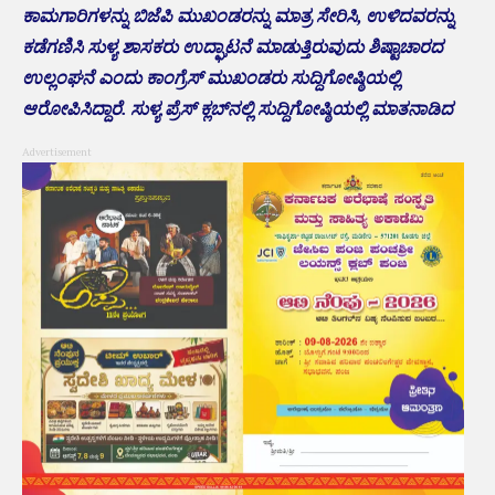
ಕಾಮಗಾರಿಗಳನ್ನು ಬಿಜೆಪಿ ಮುಖಂಡರನ್ನು ಮಾತ್ರ ಸೇರಿಸಿ, ಉಳಿದವರನ್ನು
ಕಡೆಗಣಿಸಿ ಸುಳ್ಯ ಶಾಸಕರು ಉದ್ಘಾಟನೆ ಮಾಡುತ್ತಿರುವುದು ಶಿಷ್ಟಾಚಾರದ
ಉಲ್ಲಂಘನೆ ಎಂದು ಕಾಂಗ್ರೆಸ್ ಮುಖಂಡರು ಸುದ್ದಿಗೋಷ್ಠಿಯಲ್ಲಿ
ಆರೋಪಿಸಿದ್ದಾರೆ. ಸುಳ್ಯ ಪ್ರೆಸ್ ಕ್ಲಬ್‌ನಲ್ಲಿ ಸುದ್ದಿಗೋಷ್ಠಿಯಲ್ಲಿ ಮಾತನಾಡಿದ
Advertisement