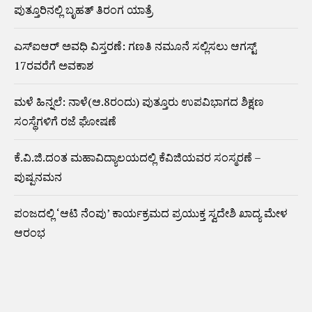
ಪುತ್ತೂರಿನಲ್ಲಿ ಬೃಹತ್ ತಿರಂಗ ಯಾತ್ರೆ
ಎಸ್‌ಐಆರ್‌ ಅವಧಿ ವಿಸ್ತರಣೆ: ಗಣತಿ ನಮೂನೆ ಸಲ್ಲಿಸಲು ಆಗಸ್ಟ್‌
17ರವರೆಗೆ ಅವಕಾಶ
ಮಳೆ ಹಿನ್ನಲೆ: ನಾಳೆ(ಆ.8ರಂದು) ಪುತ್ತೂರು ಉಪವಿಭಾಗದ ಶಿಕ್ಷಣ
ಸಂಸ್ಥೆಗಳಿಗೆ ರಜೆ ಘೋಷಣೆ
ಕೆ.ವಿ.ಜಿ.ದಂತ ಮಹಾವಿದ್ಯಾಲಯದಲ್ಲಿ ಕೆವಿಜಿಯವರ ಸಂಸ್ಮರಣೆ –
ಪುಷ್ಪನಮನ
ಪಂಜದಲ್ಲಿ ‘ಆಟಿ ನೆಂಪು’ ಕಾರ್ಯಕ್ರಮದ ಪ್ರಯುಕ್ತ ಸ್ವದೇಶಿ ಖಾದ್ಯ ಮೇಳ
ಆರಂಭ