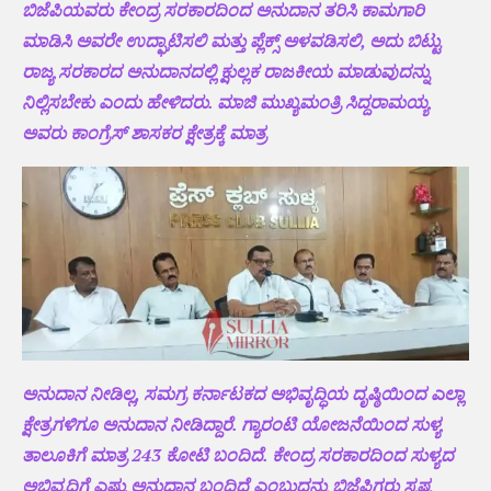
ಬಿಜೆಪಿಯವರು ಕೇಂದ್ರ ಸರಕಾರದಿಂದ ಅನುದಾನ ತರಿಸಿ ಕಾಮಗಾರಿ
ಮಾಡಿಸಿ ಅವರೇ ಉದ್ಘಾಟಿಸಲಿ ಮತ್ತು ಪ್ಲೆಕ್ಸ್ ಅಳವಡಿಸಲಿ, ಅದು ಬಿಟ್ಟು
ರಾಜ್ಯ ಸರಕಾರದ ಅನುದಾನದಲ್ಲಿ ಕ್ಷುಲ್ಲಕ ರಾಜಕೀಯ ಮಾಡುವುದನ್ನು
ನಿಲ್ಲಿಸಬೇಕು ಎಂದು ಹೇಳಿದರು. ಮಾಜಿ ಮುಖ್ಯಮಂತ್ರಿ ಸಿದ್ದರಾಮಯ್ಯ
ಅವರು ಕಾಂಗ್ರೆಸ್ ಶಾಸಕರ ಕ್ಷೇತ್ರಕ್ಕೆ ಮಾತ್ರ
ಅನುದಾನ ನೀಡಿಲ್ಲ, ಸಮಗ್ರ ಕರ್ನಾಟಕದ ಅಭಿವೃದ್ಧಿಯ ದೃಷ್ಠಿಯಿಂದ ಎಲ್ಲಾ
ಕ್ಷೇತ್ರಗಳಿಗೂ ಅನುದಾನ ನೀಡಿದ್ದಾರೆ.‌ ಗ್ಯಾರಂಟಿ ಯೋಜನೆಯಿಂದ ಸುಳ್ಯ
ತಾಲೂಕಿಗೆ ಮಾತ್ರ 243 ಕೋಟಿ ಬಂದಿದೆ‌. ಕೇಂದ್ರ ಸರಕಾರದಿಂದ ಸುಳ್ಯದ
ಅಭಿವೃದ್ಧಿಗೆ ಎಷ್ಟು ಅನುದಾನ ಬಂದಿದೆ ಎಂಬುದನ್ನು ಬಿಜೆಪಿಗರು ಸ್ಪಷ್ಟ