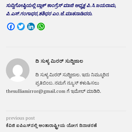
ಸುದ್ದಿಗೋಷ್ಠಿಯಲ್ಲಿ ಬ್ಲಾಕ್ ಕಾಂಗ್ರೆಸ್ ಮಾಜಿ ಅಧ್ಯಕ್ಷ ಪಿ.ಸಿ.ಜಯರಾಮ,
ಪಿ.ಎಸ್.ಗಂಗಾಧರ,ಶಶಿಧರ ಎಂ.ಜೆ.ಮಾತನಾಡಿದರು.
Facebook
Twitter
LinkedIn
WhatsApp
ದಿ ಸುಳ್ಯ ಮಿರರ್ ಸುದ್ದಿಜಾಲ
ದಿ ಸುಳ್ಯ ಮಿರರ್‌ ಸುದ್ದಿಜಾಲ. ಇದು ನಿಮ್ಮೂರಿನ
ಪ್ರತಿಬಿಂಬ. ನಮಗೆ ನ್ಯೂಸ್‌ ಕಳುಹಿಸಲು
thesulliamirror@gmail.com ಗೆ ಇಮೇಲ್ ಮಾಡಿರಿ.
previous post
ಕೆವಿಜಿ ಐಪಿಎಸ್‌ನಲ್ಲಿ ಅಂತಾರಾಷ್ಟ್ರೀಯ ಯೋಗ ದಿನಾಚರಣೆ