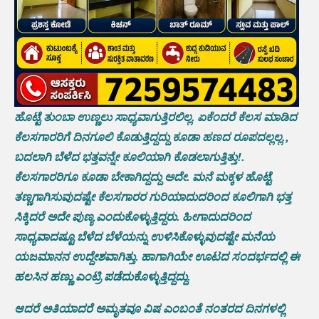
ಹೊಟ್ಟೆ ತುಂಬಾ ಉಣ್ಣಲು ಸಾಧ್ಯವಾಗುತ್ತಿರಲಿಲ್ಲ. ಏಕೆಂದರೆ ಕೆಲಸ ಮಾಡಿದ
ಕೆಲಸಗಾರರಿಗೆ ದಿನಗೂಲಿ ಕೊಡುತ್ತಿದ್ದದ್ದು ಕೂಡಾ ಹಣದ ರೂಪದಲ್ಲಲ್ಲ.,
ಬದಲಾಗಿ ಬೆಳೆದ ಭತ್ತವನ್ನೇ ಕೂಲಿಯಾಗಿ ಕೊಡಲಾಗುತ್ತಿತ್ತು!.
ಕೆಲಸಗಾರರಿಗೂ ಕೂಡಾ ಬೇಕಾಗಿದ್ದದ್ದು ಅದೇ. ಮನೆ ಮಕ್ಕಳ ಹೊಟ್ಟೆ
ತಣ್ಣಗಾಗಿಸುವುದಷ್ಟೇ ಕೆಲಸಗಾರರ ಗುರಿಯಾದುದರಿಂದ ಕೂಲಿಗಾಗಿ ಭತ್ತ
ಸಿಕ್ಕಿದರೆ ಅದೇ ಪುಣ್ಯ ಎಂದುಕೊಳ್ಳುತ್ತಿದ್ದರು. ಹೀಗಾದುದರಿಂದ
ಸಾಧ್ಯವಾದಷ್ಟೂ ಬೆಳೆದ ಬೆಳೆಯನ್ನು ಉಳಿಸಿಕೊಳ್ಳುವುದಷ್ಟೇ ಮನೆಯ
ಯಜಮಾನನ ಉದ್ದೇಶವಾಗಿತ್ತು. ಹಾಗಾಗಿಯೇ ಊಟದ ಸಂದರ್ಭದಲ್ಲಿ ಈ
ಹಲಸಿನ ಹಣ್ಣು ಎಂಟ್ರಿ ಪಡೆದುಕೊಳ್ಳುತ್ತಿದ್ದದ್ದು.
ಆದರೆ ಅತಿಯಾದರೆ ಅಮೃತವೂ ವಿಷ ಎಂಬಂತೆ ನಂತರದ ದಿನಗಳಲ್ಲಿ