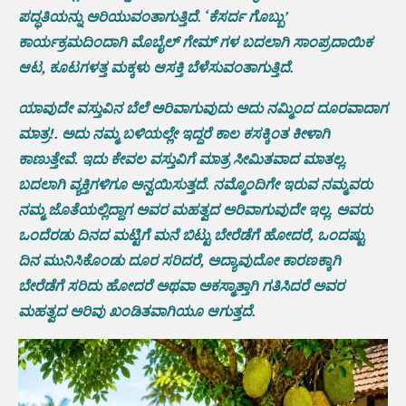
ಪದ್ಧತಿಯನ್ನು ಅರಿಯುವಂತಾಗುತ್ತಿದೆ. ‘ಕೆಸರ್ದ ಗೊಬ್ಬು’
ಕಾರ್ಯಕ್ರಮದಿಂದಾಗಿ ಮೊಬೈಲ್ ಗೇಮ್ ಗಳ ಬದಲಾಗಿ ಸಾಂಪ್ರದಾಯಿಕ
ಆಟ, ಕೂಟಗಳತ್ತ ಮಕ್ಕಳು ಆಸಕ್ತಿ ಬೆಳೆಸುವಂತಾಗುತ್ತಿದೆ.
ಯಾವುದೇ ವಸ್ತುವಿನ ಬೆಲೆ ಅರಿವಾಗುವುದು ಅದು ನಮ್ಮಿಂದ ದೂರವಾದಾಗ
ಮಾತ್ರ!. ಅದು ನಮ್ಮ ಬಳಿಯಲ್ಲೇ ಇದ್ದರೆ ಕಾಲ ಕಸಕ್ಕಿಂತ ಕೀಳಾಗಿ
ಕಾಣುತ್ತೇವೆ. ಇದು ಕೇವಲ ವಸ್ತುವಿಗೆ ಮಾತ್ರ ಸೀಮಿತವಾದ ಮಾತಲ್ಲ.
ಬದಲಾಗಿ ವ್ಯಕ್ತಿಗಳಿಗೂ ಅನ್ವಯಿಸುತ್ತದೆ. ನಮ್ಮೊಂದಿಗೇ ಇರುವ ನಮ್ಮವರು
ನಮ್ಮ ಜೊತೆಯಲ್ಲಿದ್ದಾಗ ಅವರ ಮಹತ್ವದ ಅರಿವಾಗುವುದೇ ಇಲ್ಲ. ಅವರು
ಒಂದೆರಡು ದಿನದ ಮಟ್ಟಿಗೆ ಮನೆ ಬಿಟ್ಟು ಬೇರೆಡೆಗೆ ಹೋದರೆ, ಒಂದಷ್ಟು
ದಿನ ಮುನಿಸಿಕೊಂಡು ದೂರ ಸರಿದರೆ, ಅದ್ಯಾವುದೋ ಕಾರಣಕ್ಕಾಗಿ
ಬೇರೆಡೆಗೆ ಸರಿದು ಹೋದರೆ ಅಥವಾ ಅಕಸ್ಮಾತ್ತಾಗಿ ಗತಿಸಿದರೆ ಅವರ
ಮಹತ್ವದ ಅರಿವು ಖಂಡಿತವಾಗಿಯೂ ಆಗುತ್ತದೆ.