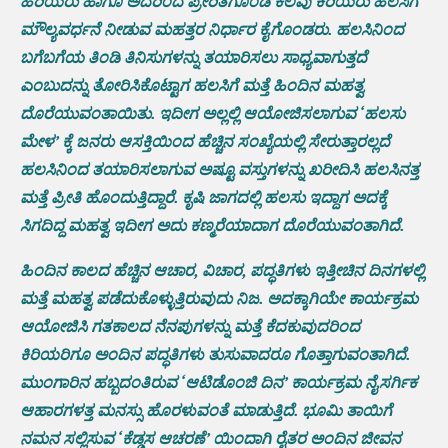
ಹಿರಿಯರು ಹಾಗೂ ಅದರಿಂದ ಪ್ರೇರಿತಗೊಂಡ ಕೆಲವು ಕಿರಿಯರು ಹಲಸಿಗೆ
ಮೌಲ್ಯವರ್ಧನೆ ನೀಡುವ ಮಹತ್ತರ ನಿರ್ಧಾರ ಕೈಗೊಂಡರು. ಹಲಸಿನಿಂದ
ಬಗೆಬಗೆಯ ತಿಂಡಿ ತಿನಿಸುಗಳನ್ನು ತಯಾರಿಸಲು ಸಾಧ್ಯವಾಗುತ್ತದೆ
ಎಂಬುದನ್ನು ತೋರಿಸಿಕೊಟ್ಟಾಗ ಹಲಸಿಗೆ ಮತ್ತೆ ಹಿಂದಿನ ಮಹತ್ವ
ದೊರೆಯುವಂತಾಯಿತು. ಇದೀಗ ಅಲ್ಲಲ್ಲಿ ಆಯೋಜಿಸಲಾಗುವ ‘ಹಲಸು
ಮೇಳ’ ಕ್ಕೆ ಜನರು ಆಸಕ್ತಿಯಿಂದ ಹೆಚ್ಚಿನ ಸಂಖ್ಯೆಯಲ್ಲಿ ಸೇರುತ್ತಾರಲ್ಲದೆ
ಹಲಸಿನಿಂದ ತಯಾರಿಸಲಾಗುವ ಅಷ್ಟೂ ವಸ್ತುಗಳನ್ನು ಖರೀದಿಸಿ ಹಲಸಿನತ್ತ
ಮತ್ತೆ ಪ್ರೀತಿ ಹೊಂದುತ್ತಿದ್ದಾರೆ. ಕೃಷಿ ಜಾಗದಲ್ಲಿ ಹಲಸು ಇದ್ದಾಗ ಅದಕ್ಕೆ
ಸಿಗದಿದ್ದ ಮಹತ್ವ ಇದೀಗ ಅದು ಕಣ್ಮರೆಯಾದಾಗ ದೊರೆಯುವಂತಾಗಿದೆ.
ಹಿಂದಿನ ಕಾಲದ ಹೆಚ್ಚಿನ ಆಚಾರ, ವಿಚಾರ, ಪದ್ಧತಿಗಳು ಇತ್ತೀಚಿನ ದಿನಗಳಲ್ಲಿ
ಮತ್ತೆ ಮಹತ್ವ ಪಡೆದುಕೊಳ್ಳುತ್ತಿರುವುದು ನಿಜ. ಅದಕ್ಕಾಗಿಯೇ ಕಾರ್ಯಕ್ರಮ
ಆಯೋಜಿಸಿ ಗತಕಾಲದ ನೆನಪುಗಳನ್ನು ಮತ್ತೆ ಕೆದಕುವುದರಿಂದ
ಕಿರಿಯರಿಗೂ ಅಂದಿನ ಪದ್ಧತಿಗಳು ತುಸುವಾದರೂ ಗೊತ್ತಾಗುವಂತಾಗಿದೆ.
ಮುಂಗಾರಿನ ಹಬ್ಬದಂತಿರುವ ‘ಆಟಿಡೊಂಜಿ ದಿನ’ ಕಾರ್ಯಕ್ರಮ ನೈಸರ್ಗಿಕ
ಆಹಾರಗಳತ್ತ ಮನಸ್ಸು ಹೊರಳುವಂತೆ ಮಾಡುತ್ತಿದೆ. ಭೂಮಿ ತಾಯಿಗೆ
ನಮನ ಸಲ್ಲಿಸುವ ‘ಕೆಡ್ಡಸ ಆಚರಣೆ’ ಯಿಂದಾಗಿ ರೈತರ ಅಂದಿನ ಜೀವನ