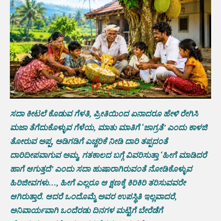
ಸದಾ ಕೀಟಲೆ ಕೊಡುವ ಗೆಳತಿ, ಪ್ರೀತಿಯಿಂದ ಏನಾದರೂ ಹೇಳಿ ರೇಗಿಸಿ
ಮಜಾ ತೆಗೆದುಕೊಳ್ಳುವ ಗೆಳೆಯ, ಮಾತು ಮಾತಿಗೆ ‘ಜಾಗ್ರತೆ’ ಎಂದು ಕಾಳಜಿ
ತೋರುವ ಅಪ್ಪ, ಅಡಿಗಡಿಗೆ ಎಚ್ಚರಿಕೆ ನೀಡಿ ದಾರಿ ತಪ್ಪದಂತೆ
ದಾರಿದೀಪವಾಗುವ ಅಮ್ಮ, ಗತಕಾಲದ ಬಗ್ಗೆ ವಿವರಿಸುತ್ತಾ ‘ಹೀಗೆ ಮಾಡಿದರೆ
ಹಾಗೆ ಆಗುತ್ತದೆ’ ಎಂದು ಸದಾ ಹುಷಾರಾಗಿರುವಂತೆ ನೋಡಿಕೊಳ್ಳುವ
ಹಿರಿಜೀವಗಳು…, ಹೀಗೆ ಎಲ್ಲರೂ ಆ ಕ್ಷಣಕ್ಕೆ ಕಿರಿಕಿರಿ ತರಿಸುವವರೇ
ಆಗಿರುತ್ತಾರೆ. ಆದರೆ ಒಂದೊಮ್ಮೆ ಅವರ ಉಪಸ್ಥಿತಿ ಇಲ್ಲವಾದರೆ,
ಅನಿವಾರ್ಯವಾಗಿ ಒಂದೆರಡು ದಿನಗಳ ಮಟ್ಟಿಗೆ ಬೇರೆಡೆಗೆ