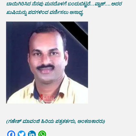
ಬಾಯಿಗಿರಿಸಿದ ನೆನಪು ಮನದೊಳಗೆ ಬಂದುಬಿಟ್ಟರೆ…ವ್ಹಾಹ್….ಅದರ
ಖುಷಿಯನ್ನು ಪದಗಳಿಂದ ವರ್ಣಿಸಲು ಅಸಾಧ್ಯ.
(ಗಣೇಶ್ ಮಾವಂಜಿ ಹಿರಿಯ ಪತ್ರಕರ್ತರು, ಅಂಕಣಕಾರರು)
Facebook
Twitter
LinkedIn
WhatsApp