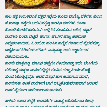
ಕಾಲ ಚಕ್ರ ಉರುಳಿದಂತೆ ಭತ್ತದ ಗದ್ದೆಯ ತುಂಬಾ ವಾಣಿಜ್ಯ ಬೆಳೆಗಳು ತುಂಬಿ
ಹೋದವು. ಗದ್ದೆಯ ಬದುವಿನಲ್ಲಿದ್ದ ಹಲಸಿನ ಮರಗಳು ಕೂಡಾ
ಕೊಡಲಿಯೇಟಿಗೆ ಬಲಿಯಾಗಿ ಅಲ್ಲಿ ಕಿಸೆ ತುಂಬಿಸುವ ಅಡಿಕೆ, ರಬ್ಬರ್
ಮರಗಳು ಬಂದು ಬಿಟ್ಟಿವೆ. ಹಾಗಾಗಿ ಹಲಸಿನ ಹಣ್ಣು ಅಪರೂಪ
ಎನ್ನುವಂತಾಯಿತು. ಹಿರಿಯರು ಹಲಸಿನ ಹಣ್ಣಿನ ಗತಕಾಲದ ವೈಭವವನ್ನು
ಬಣ್ಣಿಸಿದಾಗ ಕಿರಿಯರು’ಹೌದಾ?’ ಎನ್ನುವಷ್ಟು ಅದು ಆಶ್ಚರ್ಯಕರ
ವಿಷಯವಾಯಿತು.
ಹಲಸು ಮಾತ್ರವಲ್ಲ. ಮಾವಿನ ಹಣ್ಣಿಗೂ ಗತಿಯಾದದ್ದು ಇದೇ. ಬೇಸಿಗೆಯ
ರಜೆಯಲ್ಲಿ ಮಕ್ಕಳು ಮನೆಯಲ್ಲಿದ್ದರೆ ಮಾವಿನ ಹಣ್ಣು ತಿಂದೇ ಹೊಟ್ಟೆ
ತುಂಬಿಸಿಕೊಳ್ಳುತ್ತಿದ್ದರು. ಆದರೆ ವಿಸ್ತಾರ ಜಾಗ ಆವರಿಸುವ ಮಾವು,
ಹಲಸುಗಳು ಅಡಿಕೆ ಮರಗಳಿಗೆ ಜಾಗ ಬಿಟ್ಟುಕೊಡುವಂತಾದಾಗ ಅಂದಿನ
ಅದರ ವೈಭೋಗ ಮರೆಯಾಗುವಂತಾಯಿತು.
ಹಳೆಯ ಕಾಲದ ಪದ್ಧತಿ, ಆಚರಣೆಗಳ ಮಹತ್ವ ಅರಿತುಕೊಂಡ ಕೆಲವು