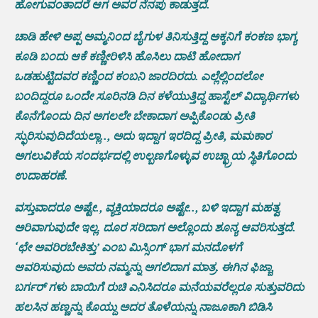
ಹೋಗುವಂತಾದರೆ ಆಗ ಅವರ ನೆನಪು ಕಾಡುತ್ತದೆ.
ಚಾಡಿ ಹೇಳಿ ಅಪ್ಪ ಅಮ್ಮನಿಂದ ಬೈಗುಳ ತಿನಿಸುತ್ತಿದ್ದ ಅಕ್ಕನಿಗೆ ಕಂಕಣ ಭಾಗ್ಯ
ಕೂಡಿ ಬಂದು ಆಕೆ ಕಣ್ಣೀರಿಳಿಸಿ ಹೊಸಿಲು ದಾಟಿ ಹೋದಾಗ
ಒಡಹುಟ್ಟಿದವರ ಕಣ್ಣಿಂದ ಕಂಬನಿ ಜಾರದಿರದು. ಎಲ್ಲೆಲ್ಲಿಂದಲೋ
ಬಂದಿದ್ದರೂ ಒಂದೇ ಸೂರಿನಡಿ ದಿನ ಕಳೆಯುತ್ತಿದ್ದ ಹಾಸ್ಟೆಲ್ ವಿದ್ಯಾರ್ಥಿಗಳು
ಕೊನೆಗೊಂದು ದಿನ ಅಗಲಲೇ ಬೇಕಾದಾಗ ಅಪ್ಪಿಕೊಂಡು ಪ್ರೀತಿ
ಸ್ಫುರಿಸುವುದಿದೆಯಲ್ಲಾ.., ಅದು ಇದ್ದಾಗ ಇರದಿದ್ದ ಪ್ರೀತಿ, ಮಮಕಾರ
ಅಗಲುವಿಕೆಯ ಸಂದರ್ಭದಲ್ಲಿ ಉಲ್ಬಣಗೊಳ್ಳುವ ಉಚ್ಛ್ರಾಯ ಸ್ಥಿತಿಗೊಂದು
ಉದಾಹರಣೆ.
ವಸ್ತುವಾದರೂ ಅಷ್ಟೇ., ವ್ಯಕ್ತಿಯಾದರೂ ಅಷ್ಟೇ.., ಬಳಿ ಇದ್ದಾಗ ಮಹತ್ವ
ಅರಿವಾಗುವುದೇ ಇಲ್ಲ. ದೂರ ಸರಿದಾಗ ಅಲ್ಲೊಂದು ಶೂನ್ಯ ಆವರಿಸುತ್ತದೆ.
‘ಛೇ ಅವರಿರಬೇಕಿತ್ತು’ ಎಂಬ ಮಿಸ್ಸಿಂಗ್ ಭಾಗ ಮನದೊಳಗೆ
ಆವರಿಸುವುದು ಅವರು ನಮ್ಮನ್ನು ಅಗಲಿದಾಗ ಮಾತ್ರ. ಈಗಿನ ಫಿಜ್ಜಾ,
ಬರ್ಗರ್ ಗಳು ಬಾಯಿಗೆ ರುಚಿ ಎನಿಸಿದರೂ ಮನೆಯವರೆಲ್ಲರೂ ಸುತ್ತುವರಿದು
ಹಲಸಿನ ಹಣ್ಣನ್ನು ಕೊಯ್ದು ಅದರ ತೊಳೆಯನ್ನು ನಾಜೂಕಾಗಿ ಬಿಡಿಸಿ