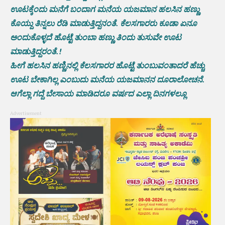
ಊಟಕ್ಕೆಂದು ಮನೆಗೆ ಬಂದಾಗ ಮನೆಯ ಯಜಮಾನ ಹಲಸಿನ ಹಣ್ಣು
ಕೊಯ್ದು ತಿನ್ನಲು ರೆಡಿ ಮಾಡುತ್ತಿದ್ದನಂತೆ. ಕೆಲಸಗಾರರು ಕೂಡಾ ಏನೂ
ಅಂದುಕೊಳ್ಳದೆ ಹೊಟ್ಟೆ ತುಂಬಾ ಹಣ್ಣು ತಿಂದು ತುಸುವೇ ಊಟ
ಮಾಡುತ್ತಿದ್ದರಂತೆ.!
ಹೀಗೆ ಹಲಸಿನ ಹಣ್ಣಿನಲ್ಲಿ ಕೆಲಸಗಾರರ ಹೊಟ್ಟೆ ತುಂಬುವಂತಾದರೆ ಹೆಚ್ಚು
ಊಟ ಬೇಕಾಗಿಲ್ಲ ಎಂಬುದು ಮನೆಯ ಯಜಮಾನನ ದೂರಾಲೋಚನೆ.
ಆಗೆಲ್ಲಾ ಗದ್ದೆ ಬೇಸಾಯ ಮಾಡಿದರೂ ವರ್ಷದ ಎಲ್ಲಾ ದಿನಗಳಲ್ಲೂ
Advertisement