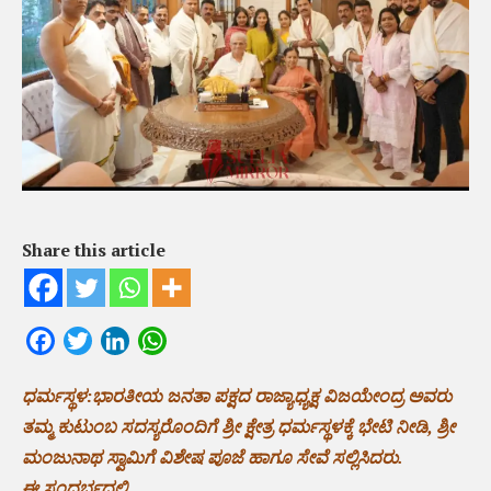
Share this article
Facebook
Twitter
LinkedIn
WhatsApp
ಧರ್ಮಸ್ಥಳ:ಭಾರತೀಯ ಜನತಾ ಪಕ್ಷದ ರಾಜ್ಯಾಧ್ಯಕ್ಷ ವಿಜಯೇಂದ್ರ ಅವರು
ತಮ್ಮ ಕುಟುಂಬ ಸದಸ್ಯರೊಂದಿಗೆ ಶ್ರೀ ಕ್ಷೇತ್ರ ಧರ್ಮಸ್ಥಳಕ್ಕೆ ಭೇಟಿ ನೀಡಿ, ಶ್ರೀ
ಮಂಜುನಾಥ ಸ್ವಾಮಿಗೆ ವಿಶೇಷ ಪೂಜೆ ಹಾಗೂ ಸೇವೆ ಸಲ್ಲಿಸಿದರು.
ಈ ಸಂದರ್ಭದಲ್ಲಿ