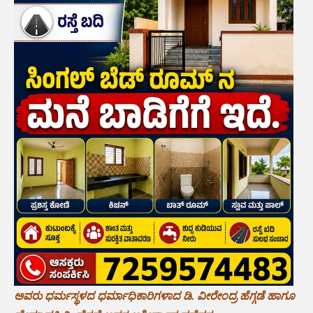
ಅವರು ಧರ್ಮಸ್ಥಳದ ಧರ್ಮಾಧಿಕಾರಿಗಳಾದ ಡಿ. ವೀರೇಂದ್ರ ಹೆಗ್ಗಡೆ ಹಾಗೂ