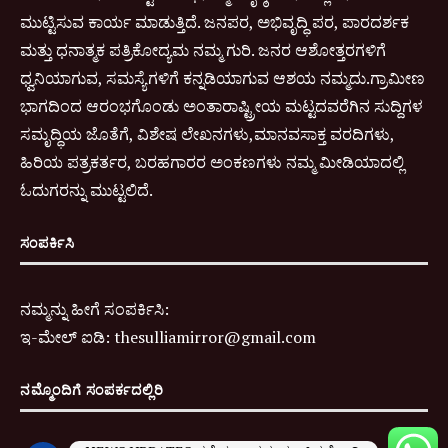
ಮುಟ್ಟಿಸುವ ಕಾರ್ಯ ಮಾಡುತ್ತಿದೆ. ಜನಪರ, ಅಭಿವೃದ್ಧಿ ಪರ, ಪಾರದರ್ಶಕ
ಮತ್ತು ಧನಾತ್ಮಕ ಪತ್ರಿಕೋದ್ಯಮ ನಮ್ಮ ಗುರಿ. ಜನರ ಆಶೋತ್ತರಗಳಿಗೆ
ಧ್ವನಿಯಾಗುವ, ಸಮಸ್ಯೆಗಳಿಗೆ ಕನ್ನಡಿಯಾಗುವ ಆಶಯ ನಮ್ಮದು.ಗ್ರಾಮೀಣ
ಭಾಗದಿಂದ ಆರಂಭಗೊಂಡು ಅಂತಾರಾಷ್ಟ್ರೀಯ ಮಟ್ಟದವರೆಗಿನ ಸುದ್ದಿಗಳ
ಸಮೃದ್ಧಿಯ ಜೊತೆಗೆ, ವಿಶೇಷ ಲೇಖನಗಳು,ಮಾನವಸಾಕ್ತ ವರದಿಗಳು,
ಹಿರಿಯ ಪತ್ರಕರ್ತರ, ಬರಹಗಾರರ ಅಂಕಣಗಳು ನಮ್ಮ ಮೀಡಿಯಾದಲ್ಲಿ
ಓದುಗರನ್ನು ಮುಟ್ಟಲಿದೆ.
ಸಂಪರ್ಕಿಸಿ
ನಮ್ಮನ್ನು ಹೀಗೆ ಸಂಪರ್ಕಿಸಿ:
ಇ-
ಮೇಲ್ ಐಡಿ:
thesulliamirror@gmail.com
ನಮ್ಮೊಂದಿಗೆ ಸಂಪರ್ಕದಲ್ಲಿರಿ