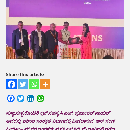
Share this article
Facebook
Twitter
LinkedIn
WhatsApp
ಸುಳ್ಯ:ಸುಳ್ಯ ರೋಟರಿ ಕ್ಲಬ್ ಸದಸ್ಯ ಸಿ.ಎಚ್. ಪ್ರಭಾಕರನ್ ನಾಯರ್
ಅವರನ್ನು ಪರಿಸರ ಸಂರಕ್ಷಣೆ ವಿಭಾಗದಲ್ಲಿ ನೀಡಲಾಗುವ ‘ಅನ್ ಸಂಗ್
ಹೀರೋ – ಪರಿಸರ ಸಂರಕ್ಷಣೆ’ ಪ್ರಶಸ್ತಿ ಲಭಿಸಿದೆ. ಮೈಸೂರಿನಲ್ಲಿ ನಡೆದ