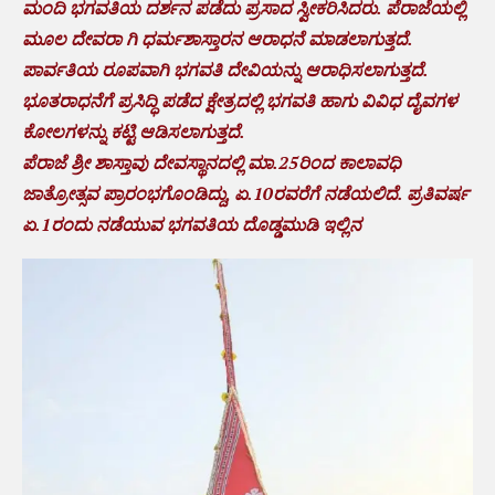
ಮಂದಿ ಭಗವತಿಯ ದರ್ಶನ ಪಡೆದು ಪ್ರಸಾದ ಸ್ವೀಕರಿಸಿದರು. ಪೆರಾಜೆಯಲ್ಲಿ
ಮೂಲ ದೇವರಾ ಗಿ ಧರ್ಮಶಾಸ್ತಾರನ ಆರಾಧನೆ ಮಾಡಲಾಗುತ್ತದೆ.
ಪಾರ್ವತಿಯ ರೂಪವಾಗಿ ಭಗವತಿ ದೇವಿಯನ್ನು ಆರಾಧಿಸಲಾಗುತ್ತದೆ.
ಭೂತರಾಧನೆಗೆ ಪ್ರಸಿದ್ಧಿ ಪಡೆದ ಕ್ಷೇತ್ರದಲ್ಲಿ ಭಗವತಿ ಹಾಗು ವಿವಿಧ ದೈವಗಳ
ಕೋಲಗಳನ್ನು ಕಟ್ಟಿ ಆಡಿಸಲಾಗುತ್ತದೆ.
ಪೆರಾಜೆ ಶ್ರೀ ಶಾಸ್ತಾವು ದೇವಸ್ಥಾನದಲ್ಲಿ ಮಾ.25ರಿಂದ ಕಾಲಾವಧಿ
ಜಾತ್ರೋತ್ಸವ ಪ್ರಾರಂಭಗೊಂಡಿದ್ದು, ಏ.10ರವರೆಗೆ ನಡೆಯಲಿದೆ. ಪ್ರತಿವರ್ಷ
ಏ.1ರಂದು ನಡೆಯುವ ಭಗವತಿಯ ದೊಡ್ಡಮುಡಿ ಇಲ್ಲಿನ