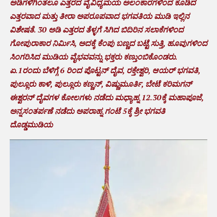
ಅಡಿಗಳಿಗಿಂತಲೂ ಎತ್ತರದ ವೈವಿಧ್ಯಮಯ ಅಲಂಕಾರಗಳಿಂದ ಕೂಡಿದ
ಎತ್ತರವಾದ ಮತ್ತು ತೀರಾ ಅಪರೂಪವಾದ ಭಗವತಿಯ ಮುಡಿ ಇಲ್ಲಿನ
ವಿಶೇಷತೆ. 30 ಅಡಿ ಎತ್ತರದ ತೆಳ್ಳಗೆ ಸಿಗಿದ ಬಿದಿರಿನ ಸಲಾಕೆಗಳಿಂದ
ಗೋಪುರಾಕಾರ ನಿರ್ಮಿಸಿ, ಅದಕ್ಕೆ ಕೆಂಪು ಬಣ್ಣದ ಬಟ್ಟೆ ಸುತ್ತಿ, ಹೂವುಗಳಿಂದ
ಸಿಂಗರಿಸಿದ ಮುಡಿಯ ವೈಭವವನ್ನು ಭಕ್ತರು ಕಣ್ತುಂಬಿಕೊಂಡರು.
ಏ.1ರಂದು ಬೆಳಿಗ್ಗೆ 6 ರಿಂದ ಪೊಟ್ಟನ್ ದೈವ, ರಕ್ತೇಶ್ವರಿ, ಆಯರ್ ಭಗವತಿ,
ಪುಲ್ಲೂರು ಕಾಳಿ, ಪುಲ್ಲೂರು ಕಣ್ಣನ್, ವಿಷ್ಣುಮೂರ್ತಿ, ಬೇಟೆ ಕರಿಮಗನ್
ಈಶ್ವರನ್ ದೈವಗಳ ಕೋಲಗಳು ನಡೆದು ಮಧ್ಯಾಹ್ನ 12.30ಕ್ಕೆ ಮಹಾಪೂಜೆ,
ಅನ್ನಸಂತರ್ಪಣೆ ನಡೆದು ಅಪರಾಹ್ನ ಗಂಟೆ 5ಕ್ಕೆ ಶ್ರೀ ಭಗವತಿ
ದೊಡ್ಡಮುಡಿಯ