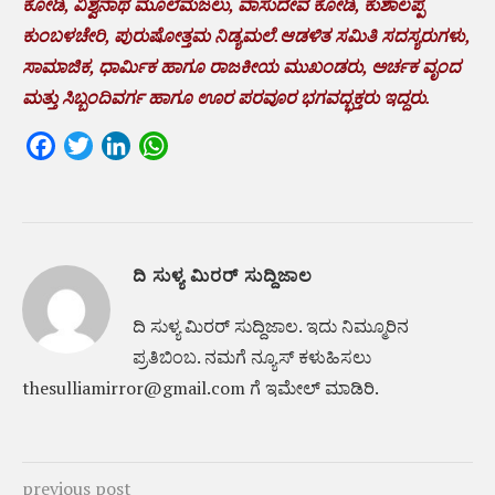
ಕೋಡಿ, ವಿಶ್ವನಾಥ ಮೂಲೆಮಜಲು, ವಾಸುದೇವ ಕೋಡಿ, ಕುಶಾಲಪ್ಪ
ಕುಂಬಳಚೇರಿ, ಪುರುಷೋತ್ತಮ ನಿಡ್ಯಮಲೆ.ಆಡಳಿತ ಸಮಿತಿ ಸದಸ್ಯರುಗಳು,
ಸಾಮಾಜಿಕ, ಧಾರ್ಮಿಕ ಹಾಗೂ ರಾಜಕೀಯ ಮುಖಂಡರು, ಅರ್ಚಕ ವೃಂದ
ಮತ್ತು ಸಿಬ್ಬಂದಿವರ್ಗ ಹಾಗೂ ಊರ ಪರವೂರ ಭಗವದ್ಭಕ್ತರು ಇದ್ದರು.
Facebook
Twitter
LinkedIn
WhatsApp
ದಿ ಸುಳ್ಯ ಮಿರರ್ ಸುದ್ದಿಜಾಲ
ದಿ ಸುಳ್ಯ ಮಿರರ್‌ ಸುದ್ದಿಜಾಲ. ಇದು ನಿಮ್ಮೂರಿನ
ಪ್ರತಿಬಿಂಬ. ನಮಗೆ ನ್ಯೂಸ್‌ ಕಳುಹಿಸಲು
thesulliamirror@gmail.com ಗೆ ಇಮೇಲ್ ಮಾಡಿರಿ.
previous post