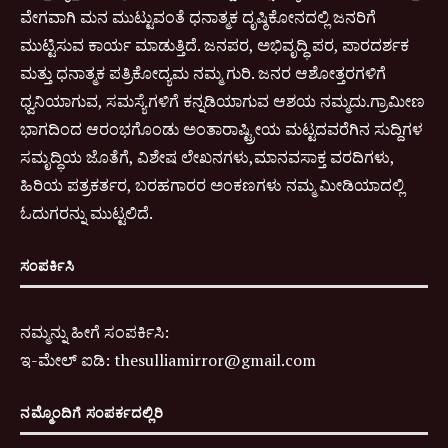
ವೇಗವಾಗಿ ಮನ ಮುಟ್ಟುವಂತೆ ಧನಾತ್ಮಕ ದೃಷ್ಠಿಕೋನದಲ್ಲಿ ಜನರಿಗೆ
ಮುಟ್ಟಿಸುವ ಕಾರ್ಯ ಮಾಡುತ್ತಿದೆ. ಜನಪರ, ಅಭಿವೃದ್ಧಿ ಪರ, ಪಾರದರ್ಶಕ
ಮತ್ತು ಧನಾತ್ಮಕ ಪತ್ರಿಕೋದ್ಯಮ ನಮ್ಮ ಗುರಿ. ಜನರ ಆಶೋತ್ತರಗಳಿಗೆ
ಧ್ವನಿಯಾಗುವ, ಸಮಸ್ಯೆಗಳಿಗೆ ಕನ್ನಡಿಯಾಗುವ ಆಶಯ ನಮ್ಮದು.ಗ್ರಾಮೀಣ
ಭಾಗದಿಂದ ಆರಂಭಗೊಂಡು ಅಂತಾರಾಷ್ಟ್ರೀಯ ಮಟ್ಟದವರೆಗಿನ ಸುದ್ದಿಗಳ
ಸಮೃದ್ಧಿಯ ಜೊತೆಗೆ, ವಿಶೇಷ ಲೇಖನಗಳು,ಮಾನವಸಾಕ್ತ ವರದಿಗಳು,
ಹಿರಿಯ ಪತ್ರಕರ್ತರ, ಬರಹಗಾರರ ಅಂಕಣಗಳು ನಮ್ಮ ಮೀಡಿಯಾದಲ್ಲಿ
ಓದುಗರನ್ನು ಮುಟ್ಟಲಿದೆ.
ಸಂಪರ್ಕಿಸಿ
ನಮ್ಮನ್ನು ಹೀಗೆ ಸಂಪರ್ಕಿಸಿ:
ಇ-
ಮೇಲ್ ಐಡಿ:
thesulliamirror@gmail.com
ನಮ್ಮೊಂದಿಗೆ ಸಂಪರ್ಕದಲ್ಲಿರಿ