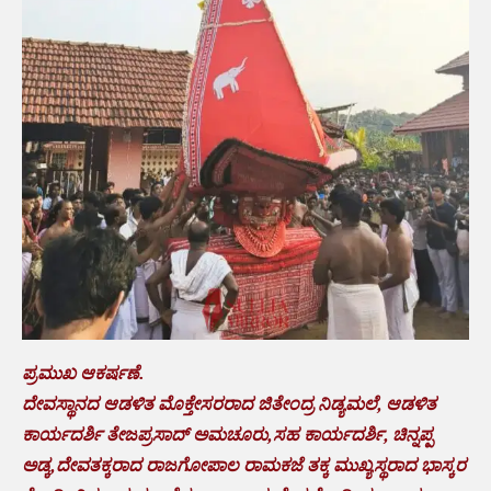
ಪ್ರಮುಖ ಆಕರ್ಷಣೆ.
ದೇವಸ್ಥಾನದ ಆಡಳಿತ ಮೊಕ್ತೇಸರರಾದ ಜಿತೇಂದ್ರ ನಿಡ್ಯಮಲೆ, ಆಡಳಿತ
ಕಾರ್ಯದರ್ಶಿ ತೇಜಪ್ರಸಾದ್ ಅಮಚೂರು,ಸಹ ಕಾರ್ಯದರ್ಶಿ, ಚಿನ್ನಪ್ಪ
ಅಡ್ಕ,ದೇವತಕ್ಕರಾದ ರಾಜಗೋಪಾಲ ರಾಮಕಜೆ ತಕ್ಕ ಮುಖ್ಯಸ್ಥರಾದ ಭಾಸ್ಕರ