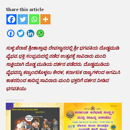
Share this article
Facebook
Twitter
LinkedIn
WhatsApp
ಸುಳ್ಯ:ಪೆರಾಜೆ ಶ್ರೀಶಾಸ್ತಾವು ದೇವಸ್ಥಾನದಲ್ಲಿ ಶ್ರೀ ಭಗವತಿಯ ದೊಡ್ಡಮುಡಿ
ವೈಭವ.ಭಕ್ತಿ ಸಂಭ್ರಮದಲ್ಲಿ ನಡೆದ ಉತ್ಸವಕ್ಕೆ ಸಾವಿರಾರು ಮಂದಿ
ಸಾಕ್ಷಿಯಾಗಿ ದೊಡ್ಡ ಮುಡಿಯ ದರ್ಶನ ಪಡೆದರು. ದೊಡ್ಡಮುಡಿಯ
ವೈಭವನ್ನು ಕಣ್ತುಂಬಿಕೊಳ್ಳಲು ಕೇರಳ, ಕರ್ನಾಟಕ ರಾಜ್ಯಗಳಿಂದ‌ ಆಗಮಿಸಿ
ಕಾತರದಿಂದ ಕಾದಿದ್ದ ಸಾವಿರಾರು ಮಂದಿ ಭಕ್ತರಿಗೆ ದರ್ಶನ ನೀಡಿದ
ಭಗವತಿಯು
Advertisement