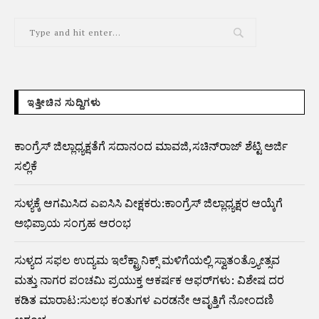
ಇತ್ತೀಚಿನ ಸುದ್ದಿಗಳು
ಕಾಂಗ್ರೆಸ್ ಜಿಲ್ಲಾಧ್ಯಕ್ಷತೆಗೆ ಸದಾನಂದ ಮಾವಜಿ,ಸಚಿನ್‌ರಾಜ್ ಶೆಟ್ಟಿ ಅರ್ಜಿ
ಸಲ್ಲಿಕೆ
ಸುಳ್ಯಕ್ಕೆ ಆಗಮಿಸಿದ ಎಐಸಿಸಿ ವೀಕ್ಷಕರು:ಕಾಂಗ್ರೆಸ್ ಜಿಲ್ಲಾಧ್ಯಕ್ಷರ ಆಯ್ಕೆಗೆ
ಅಭಿಪ್ರಾಯ ಸಂಗ್ರಹ ಆರಂಭ
ಸುಳ್ಯದ ಸಫಲ ಉದ್ಯಮ ಇಲೆಕ್ಟ್ರಾನಿಕ್ಸ್ ಮಳಿಗೆಯಲ್ಲಿ ಸ್ವಾತಂತ್ರ್ಯೋತ್ಸವ
ಮತ್ತು ನಾಗರ ಪಂಚಮಿ ಪ್ರಯುಕ್ತ ಆಕರ್ಷಕ ಆಫರ್‌ಗಳು: ವಿಶೇಷ ದರ
ಕಡಿತ ಮಾರಾಟ:ಸುಲಭ ಕಂತುಗಳ ಎರಡನೇ ಆವೃತ್ತಿಗೆ ನೋಂದಣಿ