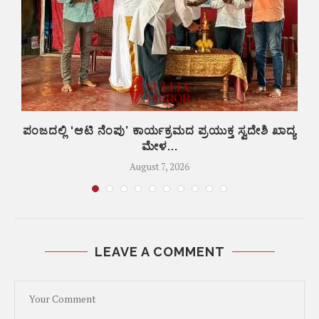
ು
ಪಂಜದಲ್ಲಿ ‘ಆಟಿ ನೆಂಪು’ ಕಾರ್ಯಕ್ರಮದ ಪ್ರಯುಕ್ತ ಸ್ವದೇಶಿ ಖಾದ್ಯ
ಮೇಳ...
August 7, 2026
LEAVE A COMMENT