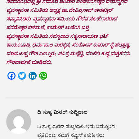
ಸಮಾರಂಭದಲ್ಲಿ ಶ್ರೀ ಸದಾಶಿವ ಪರಿವಾರ ಪಂಚಲಿಂಗೇಶ್ವರ ದೇವಸ್ಥಾನದ
ವ್ಯವಸ್ಥಾಪನಾ ಸಮಿತಿಯ ಅಧ್ಯಕ್ಷ ಡಾ.ದೇವಿಪ್ರಸಾದ್ ಕಾನತ್ತೂ‌ರ್
ಸನ್ಮಾನಿಸಿದರು. ವ್ಯವಸ್ಥಾಪನಾ ಸಮಿತಿಯ ಗೌರವ ಸಲಹೆಗಾರರಾದ
ಪರಮೇಶ್ವರ ಬಿಳಿಮಲೆ, ಉಮೇಶ್ ಬುಡೆಂಗಿ ಬಳ್ಪ,
ವ್ಯವಸ್ಥಾಪನಾ ಸಮಿತಿಯ ಸದಸ್ಯರಾದ ಸತ್ಯನಾರಾಯಣ ಭಟ್
ಕಾಯಂಬಾಡಿ, ಧರ್ಮಪಾಲ ಮರಕ್ಕಡ, ಸಂತೋಷ್ ಕುಮಾರ್ ರೈ ಪಲ್ಲತ್ತಡ್ಕ,
ಮಾಯಿಲಪ್ಪ ಗೌಡ ಎಣ್ಮೂರು, ಪವಿತ್ರ ಮಲ್ಲೆಟ್ಟಿ, ಮಾಲಿನಿ‌ ಕುದ್ವ ಮತ್ತಿತರರು
ಗೌರವಾರ್ಪಣೆ ಮಾಡಿದರು.
Facebook
Twitter
LinkedIn
WhatsApp
ದಿ ಸುಳ್ಯ ಮಿರರ್ ಸುದ್ದಿಜಾಲ
ದಿ ಸುಳ್ಯ ಮಿರರ್‌ ಸುದ್ದಿಜಾಲ. ಇದು ನಿಮ್ಮೂರಿನ
ಪ್ರತಿಬಿಂಬ. ನಮಗೆ ನ್ಯೂಸ್‌ ಕಳುಹಿಸಲು