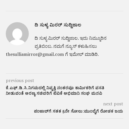
ದಿ ಸುಳ್ಯ ಮಿರರ್ ಸುದ್ದಿಜಾಲ
ದಿ ಸುಳ್ಯ ಮಿರರ್‌ ಸುದ್ದಿಜಾಲ. ಇದು ನಿಮ್ಮೂರಿನ
ಪ್ರತಿಬಿಂಬ. ನಮಗೆ ನ್ಯೂಸ್‌ ಕಳುಹಿಸಲು
thesulliamirror@gmail.com ಗೆ ಇಮೇಲ್ ಮಾಡಿರಿ.
previous post
ಕೆ.ಎಫ್.ಡಿ.ಸಿ.ನಿಗಮದಲ್ಲಿ ನಿವೃತ್ತಿ ನಂತರವೂ ಕಾರ್ಮಿಕರಿಗೆ ವಸತಿ
ನೀಡುವಂತೆ ಅರಣ್ಯ ಸಚಿವರಿಗೆ ಟಿವಿಕೆ ಅಭಿಮಾನಿ ಸಂಘ ಮನವಿ
next post
ಪಂಜಾಬ್‌ಗೆ ಸತತ 5ನೇ ಸೋಲು:ಮುಂಬೈ‌ಗೆ ರೋಚಕ ಜಯ