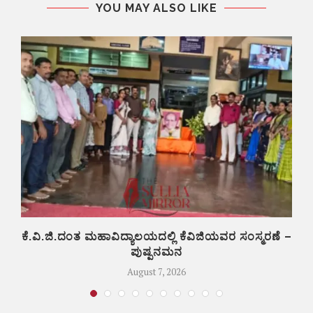
YOU MAY ALSO LIKE
ಕೆ.ವಿ.ಜಿ.ದಂತ ಮಹಾವಿದ್ಯಾಲಯದಲ್ಲಿ ಕೆವಿಜಿಯವರ ಸಂಸ್ಮರಣೆ –
ಪುಷ್ಪನಮನ
August 7, 2026