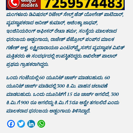
ಮಂಗಳೂರು ಡಿವಿಷನಲ್ ರಿಟೇಲ್ ಸೇಲ್ಸ್ ಹೆಡ್ ಯೋಗೇಶ್ ಪಾಟಿದಾರ್,
ವ್ಯವಸ್ಥಾಪಕರಾದ ಅನೀಶ್ ಕುಮಾರ್, ಅಜಿಂಕ್ಯಾ ಜಾಧವ್,
ಇಂಜಿನಿಯರಿಂಗ್ ಆಫೀಸರ್ ರೇಖಾ ಶರ್ಮ, ಸಂಸ್ಥೆಯ ಮಾಲಕರಾದ
ಧನಂಜಯ ಅಡ್ಪಂಗಾಯ, ರಾಜೇಶ್ ಪೆಟ್ರೋಲ್ ಪಂಪ್‌ನ ಮಾಲಕ
ಗಣೇಶ್ ಆಳ್ವ, ಲಕ್ಷ್ಮೀನಾರಾಯಣ ಎಂಟರ್‌ಪ್ರೈಸಸ್‌‌ನ ವ್ಯವಸ್ಥಾಪಕ ವಿಖಿತ್
ಮತ್ತಿತರರು ಈ ಸಂದರ್ಭದಲ್ಲಿ ಉಪಸ್ಥಿತರಿದ್ದರು.ಅಖಿಲೇಶ್ ಪಾಲಾರ್
ಪ್ರಥಮ ಗ್ರಾಹಕರಾಗಿದ್ದರು.
ಒಂದು ಗಂಟೆಯಲ್ಲಿ 60 ಯೂನಿಟ್ ಚಾರ್ಜ್ ಮಾಡಬಹುದು. 60
ಯೂನಿಟ್ ಚಾರ್ಜ್ ಮಾಡಿದಲ್ಲಿ 300 ಕಿ.ಮಿ. ವಾಹನ ಚಲಾವಣೆ
ಮಾಡಬಹುದು‌. ಒಂದು ಯೂನಿಟ್‌ಗೆ 15 ರೂ ಚಾರ್ಜ್ ಆಗಲಿದೆ, 300
ಕಿ.ಮಿ.ಗೆ 900 ರೂ ಆಗಲಿದ್ದು ಕಿ.ಮಿ.ಗೆ 3ರೂ ಅಸ್ಟೇ ತಗಲಲಿದೆ ಎಂದು
ಮಾಲಕರಾದ ಧನಂಜಯ ಅಡ್ಪಂಗಾಯ ತಿಳಿಸಿದ್ದಾರೆ.
Facebook
Twitter
LinkedIn
WhatsApp