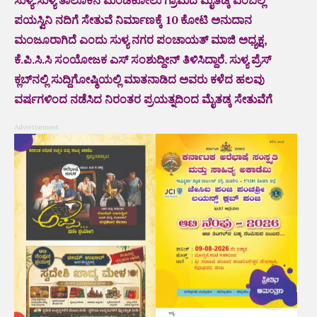
ಪಯಸ್ವಿನಿ ನದಿಗೆ ಸೇತುವೆ ನಿರ್ಮಾಣಕ್ಕೆ 10 ಕೋಟಿ ಅನುದಾನ
ಮಂಜೂರಾಗಿದೆ ಎಂದು ಸುಳ್ಯ ನಗರ ಪಂಚಾಯತ್ ಮಾಜಿ ಅಧ್ಯಕ್ಷ,
ಕೆ.ಪಿ.ಸಿ.ಸಿ ಸಂಯೋಜಕ ಎಸ್ ಸಂಶುದ್ದೀನ್‌ ತಿಳಿಸಿದ್ದಾರೆ. ಸುಳ್ಯ ಪ್ರೆಸ್
ಕ್ಲಬ್‌ನಲ್ಲಿ ಸುದ್ದಿಗೋಷ್ಠಿಯಲ್ಲಿ ಮಾತನಾಡಿದ ಅವರು ಕಳೆದ ಹಲವು‌
ವರ್ಷಗಳಿಂದ ನಡೆಸಿದ ನಿರಂತರ ಪ್ರಯತ್ನದಿಂದ ಮೈತಡ್ಕ ಸೇತುವೆಗೆ
Advertisement