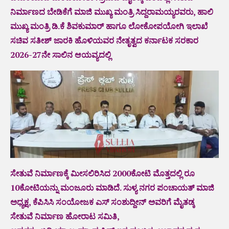
ನಿರ್ಮಾಣದ ಬೇಡಿಕೆಗೆ ಮಾಜಿ ಮುಖ್ಯ ಮಂತ್ರಿ ಸಿದ್ದರಾಮಯ್ಯರವರು, ಹಾಲಿ
ಮುಖ್ಯ ಮಂತ್ರಿ ಡಿ.ಕೆ ಶಿವಕುಮಾರ್ ಹಾಗೂ ಲೋಕೋಪಯೋಗಿ ಇಲಾಖೆ
ಸಚಿವ ಸತೀಶ್ ಜಾರಕಿ ಹೊಳಿಯವರ ನೇತೃತ್ವದ ಕರ್ನಾಟಕ ಸರಕಾರ
2026-27ನೇ ಸಾಲಿನ ಆಯವ್ಯದಲ್ಲಿ
ಸೇತುವೆ ನಿರ್ಮಾಣಕ್ಕೆ ಮೀಸಲಿರಿಸಿದ 2000ಕೋಟಿ ಮೊತ್ತದಲ್ಲಿ ರೂ
10ಕೋಟಿಯನ್ನು ಮಂಜೂರು ಮಾಡಿದೆ. ಸುಳ್ಯ ನಗರ ಪಂಚಾಯತ್ ಮಾಜಿ
ಅಧ್ಯಕ್ಷ, ಕೆಪಿಸಿಸಿ ಸಂಯೋಜಕ ಎಸ್ ಸಂಶುದ್ದೀನ್‌ ಅವರಿಗೆ ಮೈತಡ್ಕ
ಸೇತುವೆ ನಿರ್ಮಾಣ ಹೋರಾಟ ಸಮಿತಿ,