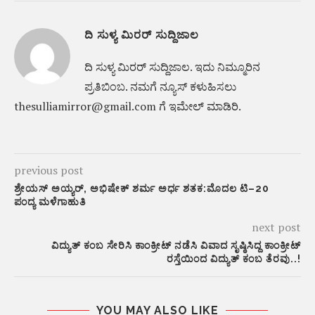
ದಿ ಸುಳ್ಯ ಮಿರರ್ ಸುದ್ದಿಜಾಲ
ದಿ ಸುಳ್ಯ ಮಿರರ್‌ ಸುದ್ದಿಜಾಲ. ಇದು ನಿಮ್ಮೂರಿನ
ಪ್ರತಿಬಿಂಬ. ನಮಗೆ ನ್ಯೂಸ್‌ ಕಳುಹಿಸಲು
thesulliamirror@gmail.com ಗೆ ಇಮೇಲ್ ಮಾಡಿರಿ.
previous post
ಶ್ರೇಯಸ್ ಅಯ್ಯರ್, ಅಭಿಷೇಕ್ ಶರ್ಮ ಅರ್ಧ ಶತಕ:ಮೊದಲ ಟಿ–20
ಪಂದ್ಯ ಮಳೆಗಾಹುತಿ
next post
ವಿದ್ಯುತ್ ಕಂಬ ಸೇರಿಸಿ ಕಾಂಕ್ರೀಟ್ ನಡೆಸಿ ವಿವಾದ ಸೃಷ್ಠಿಸಿದ್ದ ಕಾಂಕ್ರೀಟ್
ರಸ್ತೆಯಿಂದ ವಿದ್ಯುತ್ ಕಂಬ ತೆರವು..!
YOU MAY ALSO LIKE