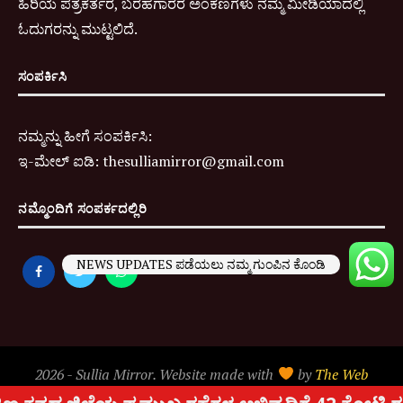
ಹಿರಿಯ ಪತ್ರಕರ್ತರ, ಬರಹಗಾರರ ಅಂಕಣಗಳು ನಮ್ಮ ಮೀಡಿಯಾದಲ್ಲಿ
ಓದುಗರನ್ನು ಮುಟ್ಟಲಿದೆ.
ಸಂಪರ್ಕಿಸಿ
ನಮ್ಮನ್ನು ಹೀಗೆ ಸಂಪರ್ಕಿಸಿ:
ಇ-
ಮೇಲ್ ಐಡಿ:
thesulliamirror@gmail.com
ನಮ್ಮೊಂದಿಗೆ ಸಂಪರ್ಕದಲ್ಲಿರಿ
NEWS UPDATES ಪಡೆಯಲು ನಮ್ಮ ಗುಂಪಿನ ಕೊಂಡಿ
2026 - Sullia Mirror. Website made with
by
The Web
People
.