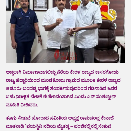
ಅಡ್ಡಲಾಗಿ ನಿರ್ಮಾಣವಾಗಲಿದ್ದು ನೆರೆಯ ಕೇರಳ ರಾಜ್ಯದ ಕಾಸರಗೋಡು
ರಾಜ್ಯ ಹೆದ್ದಾರಿಯಿಂದ ಮಂಡೆಕೋಲು ಗ್ರಾಮದ ಮೂಲಕ ಕೇರಳ ರಾಜ್ಯದ
ಆಡೂರು-ಬಂದಡ್ಕ ಭಾಗಕ್ಕೆ ಸಂಪರ್ಕಿಸುವುದರಿಂದ ಗಡಿನಾಡಿನ ಜನರ
ಬಹು ನಿರೀಕ್ಷಿತ ಬೇಡಿಕೆ ಈಡೇರಿದಂತಾಗಿದೆ ಎಂದು ಎಸ್.ಸಂಶುದ್ದೀನ್
ಮಾಹಿತಿ ನೀಡಿದರು.
ತೂಗು ಸೇತುವೆ ಹೋರಾಟ ಸಮಿತಿಯ ಅಧ್ಯಕ್ಷ ರಾಮಚಂದ್ರ ಕೇನಾಜೆ
ಮಾತನಾಡಿ ‘ಪಯಸ್ವಿನಿ ನದಿಯ ಮೈತಡ್ಕ – ಪಂಜಿಕಲ್ಲಿನಲ್ಲಿ ಸೇತುವೆ