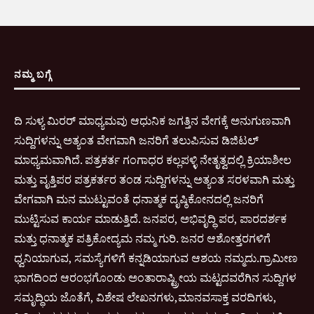
ನಮ್ಮ ಬಗ್ಗೆ
ದಿ ಸುಳ್ಯ ಮಿರರ್ ಮಾಧ್ಯಮವು ಆಧುನಿಕ ಜಗತ್ತಿನ ವೇಗಕ್ಕೆ ಅನುಗುಣವಾಗಿ
ಸುದ್ದಿಗಳನ್ನು ಅತ್ಯಂತ ವೇಗವಾಗಿ ಜನರಿಗೆ ತಲುಪಿಸುವ ಡಿಜಿಟಲ್
ಮಾಧ್ಯಮವಾಗಿದೆ. ಪತ್ರಕರ್ತ ಗಂಗಾಧರ ಕಲ್ಲಪಳ್ಳಿ ನೇತೃತ್ವದಲ್ಲಿ ಕ್ರಿಯಾಶೀಲ
ಮತ್ತು ವೃತ್ತಿಪರ ಪತ್ರಕರ್ತರ ತಂಡ ಸುದ್ದಿಗಳನ್ನು ಅತ್ಯಂತ ಸರಳವಾಗಿ ಮತ್ತು
ವೇಗವಾಗಿ ಮನ ಮುಟ್ಟುವಂತೆ ಧನಾತ್ಮಕ ದೃಷ್ಠಿಕೋನದಲ್ಲಿ ಜನರಿಗೆ
ಮುಟ್ಟಿಸುವ ಕಾರ್ಯ ಮಾಡುತ್ತಿದೆ. ಜನಪರ, ಅಭಿವೃದ್ಧಿ ಪರ, ಪಾರದರ್ಶಕ
ಮತ್ತು ಧನಾತ್ಮಕ ಪತ್ರಿಕೋದ್ಯಮ ನಮ್ಮ ಗುರಿ. ಜನರ ಆಶೋತ್ತರಗಳಿಗೆ
ಧ್ವನಿಯಾಗುವ, ಸಮಸ್ಯೆಗಳಿಗೆ ಕನ್ನಡಿಯಾಗುವ ಆಶಯ ನಮ್ಮದು.ಗ್ರಾಮೀಣ
ಭಾಗದಿಂದ ಆರಂಭಗೊಂಡು ಅಂತಾರಾಷ್ಟ್ರೀಯ ಮಟ್ಟದವರೆಗಿನ ಸುದ್ದಿಗಳ
ಸಮೃದ್ಧಿಯ ಜೊತೆಗೆ, ವಿಶೇಷ ಲೇಖನಗಳು,ಮಾನವಸಾಕ್ತ ವರದಿಗಳು,