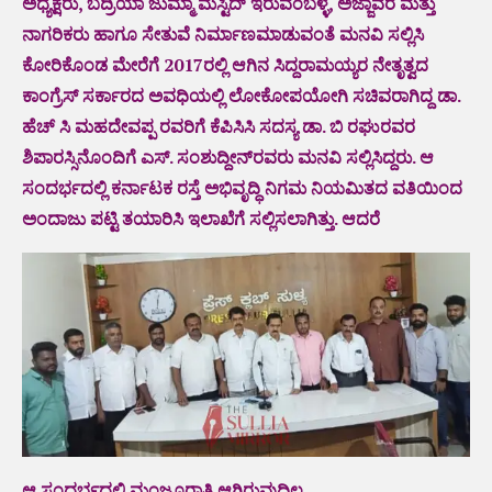
ಅಧ್ಯಕ್ಷರು, ಬದ್ರಿಯಾ ಜುಮ್ಮಾ ಮಸ್ಟಿದ್ ಇರುವಂಬಳ್ಳ, ಅಜ್ಜಾವರ ಮತ್ತು
ನಾಗರಿಕರು ಹಾಗೂ ಸೇತುವೆ ನಿರ್ಮಾಣಮಾಡುವಂತೆ ಮನವಿ ಸಲ್ಲಿಸಿ
ಕೋರಿಕೊಂಡ ಮೇರೆಗೆ 2017ರಲ್ಲಿ ಆಗಿನ ಸಿದ್ದರಾಮಯ್ಯರ ನೇತೃತ್ವದ
ಕಾಂಗ್ರೆಸ್ ಸರ್ಕಾರದ ಅವಧಿಯಲ್ಲಿ ಲೋಕೋಪಯೋಗಿ ಸಚಿವರಾಗಿದ್ದ ಡಾ.
ಹೆಚ್ ಸಿ ಮಹದೇವಪ್ಪ ರವರಿಗೆ ಕೆಪಿಸಿಸಿ ಸದಸ್ಯ ಡಾ. ಬಿ ರಘುರವರ
ಶಿಪಾರಸ್ಸಿನೊಂದಿಗೆ ಎಸ್. ಸಂಶುದ್ದೀನ್‌ರವರು ಮನವಿ ಸಲ್ಲಿಸಿದ್ದರು. ಆ
ಸಂದರ್ಭದಲ್ಲಿ ಕರ್ನಾಟಕ ರಸ್ತೆ ಅಭಿವೃದ್ಧಿ ನಿಗಮ ನಿಯಮಿತದ ವತಿಯಿಂದ
ಅಂದಾಜು ಪಟ್ಟಿ ತಯಾರಿಸಿ ಇಲಾಖೆಗೆ ಸಲ್ಲಿಸಲಾಗಿತ್ತು. ಆದರೆ
ಆ ಸಂದರ್ಭದಲ್ಲಿ ಮಂಜೂರಾತಿ ಆಗಿರುವುದಿಲ್ಲ.