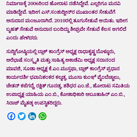
ನಿರ್ಮಾಣಕ್ಕೆ 2006ರಿಂದ ಹೋರಾಟ ನಡೆಸಿದ್ದೇವೆ. ಎಲ್ಲರಿಗೂ ಮನವಿ
ಮಾಡಿದ್ದೇವೆ. ಇದೀಗ ಎಸ್.ಸಂಶುದ್ದೀನ್‌ರ ಮುಖಾಂತರ ಸೇತುವೆಗೆ
ಅನುದಾನ ಮಂಜೂರಾಗಿದೆ. 2010ರಲ್ಲಿ ತೂಗುಸೇತುವೆ ಆಯಿತು. ಇದೀಗ
ಬೃಹತ್ ಸೇತುವೆ ಅನುದಾನ ಬಂದಿದ್ದು ಶೀಘ್ರವೇ ಸೇತುವೆ ಕೆಲಸ ಆಗಲಿದೆ
ಎಂದು
ಹೇಳಿದರು.
ಸುದ್ದಿಗೋಷ್ಠಿಯಲ್ಲಿ ಬ್ಲಾಕ್ ಕಾಂಗ್ರೆಸ್ ಅಧ್ಯಕ್ಷ ರಾಧಾಕೃಷ್ಣ ಬೊಳ್ಳೂರು,
ಅರೆಭಾಷೆ ಸಂಸ್ಕೃತಿ ಮತ್ತು ಸಾಹಿತ್ಯ ಅಕಾಡೆಮಿ ಅಧ್ಯಕ್ಷ ಸದಾನಂದ
ಮಾವಜಿ, ಸೂಡಾ ಅಧ್ಯಕ್ಷ ಕೆ.ಎಂ.ಮುಸ್ತಫಾ, ಬ್ಲಾಕ್ ಕಾಂಗ್ರೆಸ್ ಪ್ರಧಾನ
ಕಾರ್ಯದರ್ಶಿ ಭವಾನಿಶಂಕರ ಕಲ್ಮಡ್ಕ, ಮೂಸಾ ಕುಂಞಿ ಪೈಂಬೆಚ್ಚಾಲು,
ಚೇತನ್ ಕಜೆಗದ್ದೆ, ರಕ್ಷಿತ್ ಗೂನಡ್ಕ, ಶಶಿಧರ ಎಂ.ಜೆ., ಹೋರಾಟ ಸಮಿತಿಯ
ಉಪಾಧ್ಯಕ್ಷ ಯಾಹಿಯ ಎಂ.ಬಿ., ಕೋಶಾಧಿಕಾರಿ ಅಬೂತಾಹಿರ್ ಎಂ.ಬಿ.,
ಸಿರಾಜ್‌ ಮೈತಡ್ಕ ಉಪಸ್ಥಿತರಿದ್ದರು.
Facebook
Twitter
LinkedIn
WhatsApp