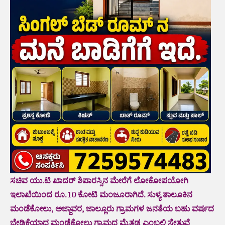
ಸಚಿವ ಯು.ಟಿ ಖಾದರ್ ಶಿಪಾರಸ್ಸಿನ ಮೇರೆಗೆ ಲೋಕೋಪಯೋಗಿ
ಇಲಾಖೆಯಿಂದ ರೂ.10 ಕೋಟಿ ಮಂಜೂರಾಗಿದೆ. ಸುಳ್ಯ ತಾಲೂಕಿನ
ಮಂಡೆಕೋಲು, ಅಜ್ಜಾವರ, ಜಾಲ್ಲೂರು ಗ್ರಾಮಗಳ ಜನತೆಯ ಬಹು ವರ್ಷದ
ಬೇಡಿಕೆಯಾದ ಮಂಡೆಕೋಲು ಗ್ರಾಮದ ಮೈತಡ್ಕ ಎಂಬಲ್ಲಿ ಸೇತುವೆ