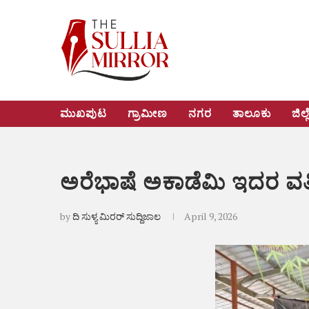
ಮುಖಪುಟ
ಗ್ರಾಮೀಣ
ನಗರ
ತಾಲೂಕು
ಜಿಲ್ಲ
ಅರೆಭಾಷೆ ಅಕಾಡೆಮಿ ಇದರ ವತಿಯ
by
ದಿ ಸುಳ್ಯ ಮಿರರ್ ಸುದ್ದಿಜಾಲ
April 9, 2026