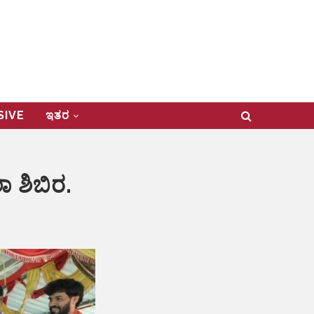
USIVE
ಇತರ
 ಶಿಬಿರ.