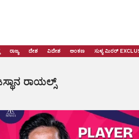
ೆ
ರಾಜ್ಯ
ದೇಶ
ವಿದೇಶ
ಅಂಕಣ
ಸುಳ್ಯ ಮಿರರ್‌ EXCL
ಾಜಸ್ಥಾನ ರಾಯಲ್ಸ್