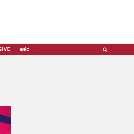
USIVE
ಇತರ