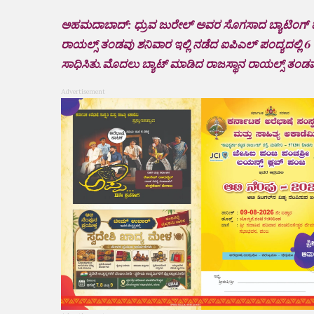
ಅಹಮದಾಬಾದ್: ಧ್ರುವ ಜುರೇಲ್ ಅವರ ಸೊಗಸಾದ ಬ್ಯಾಟಿಂಗ್ ಹ
ರಾಯಲ್ಸ್ ತಂಡವು ಶನಿವಾರ ಇಲ್ಲಿ ನಡೆದ ಐಪಿಎಲ್ ಪಂದ್ಯದಲ್ಲಿ 
ಸಾಧಿಸಿತು.ಮೊದಲು ಬ್ಯಾಟ್ ಮಾಡಿದ ರಾಜಸ್ಥಾನ ರಾಯಲ್ಸ್ ತಂಡ
Advertisement